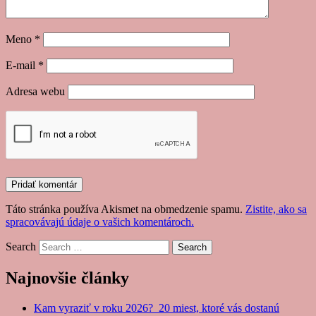
Meno
*
E-mail
*
Adresa webu
Táto stránka používa Akismet na obmedzenie spamu.
Zistite, ako sa
spracovávajú údaje o vašich komentároch.
Search
Najnovšie články
Kam vyraziť v roku 2026? 20 miest, ktoré vás dostanú