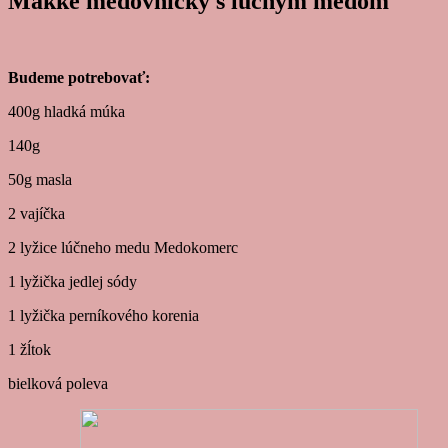
Mäkké medovníčky s lúčnym medom
Budeme potrebovať:
400g hladká múka
140g
50g masla
2 vajíčka
2 lyžice lúčneho medu Medokomerc
1 lyžička jedlej sódy
1 lyžička perníkového korenia
1 žĺtok
bielková poleva