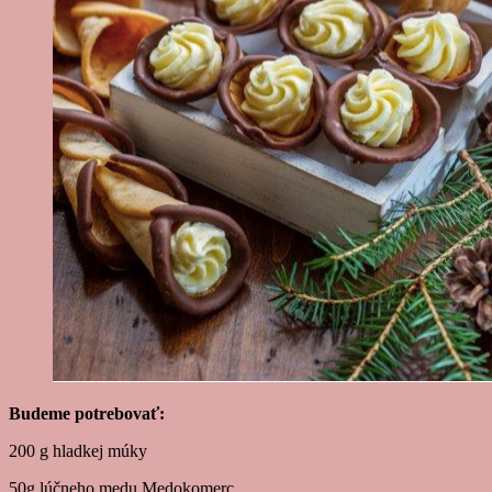
Budeme potrebovať:
200 g hladkej múky
50g lúčneho medu Medokomerc