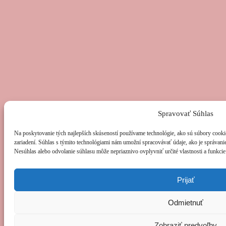
Spravovať Súhlas
Na poskytovanie tých najlepších skúseností používame technológie, ako sú súbory cookie
zariadení. Súhlas s týmito technológiami nám umožní spracovávať údaje, ako je správanie 
Nesúhlas alebo odvolanie súhlasu môže nepriaznivo ovplyvniť určité vlastnosti a funkcie
Prijať
Odmietnuť
Zobraziť predvoľby