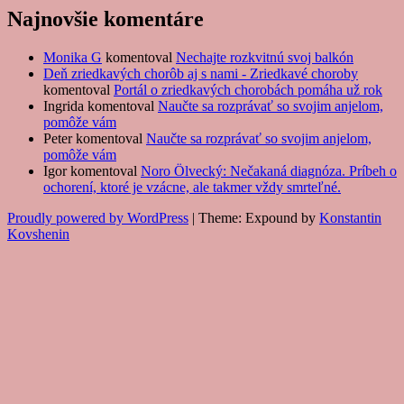
Najnovšie komentáre
Monika G
komentoval
Nechajte rozkvitnú svoj balkón
Deň zriedkavých chorôb aj s nami - Zriedkavé choroby
komentoval
Portál o zriedkavých chorobách pomáha už rok
Ingrida
komentoval
Naučte sa rozprávať so svojim anjelom,
pomôže vám
Peter
komentoval
Naučte sa rozprávať so svojim anjelom,
pomôže vám
Igor
komentoval
Noro Ölvecký: Nečakaná diagnóza. Príbeh o
ochorení, ktoré je vzácne, ale takmer vždy smrteľné.
Proudly powered by WordPress
|
Theme: Expound by
Konstantin
Kovshenin