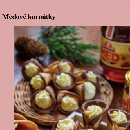
———————————————————————————
Medov
é
korn
útky