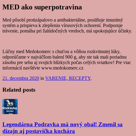
MED ako superpotravina
Med pôsobí protizápalovo a antibakteriálne, posilňuje imunitný
systém a prispieva k zlepšeniu vírusových ochorení. Podporuje
trávenie, pomáha pri žalúdočných vredoch, má upokojujúce účinky.
Lúčny med Medokomerc s chuťou a vôňou rozkvitnutej lúky,
odporúčame v najväčšom balení 900 g, aby ste tak mali poriadnu
zásobu pre seba aj svojich blízkych počas celých sviatkov! Pre viac
informácií navštívte www.medokomerc.cz
21. decembra 2020
in
VARENIE, RECEPTY
.
Related posts
Legendárna Podravka má nový obal! Zmenil sa
dizajn aj postavička kuchára