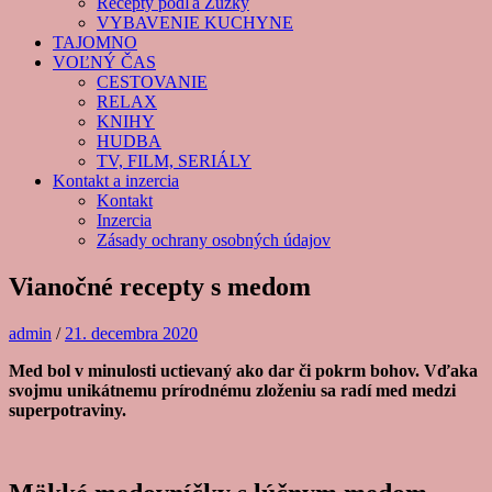
Recepty podľa Zuzky
VYBAVENIE KUCHYNE
TAJOMNO
VOĽNÝ ČAS
CESTOVANIE
RELAX
KNIHY
HUDBA
TV, FILM, SERIÁLY
Kontakt a inzercia
Kontakt
Inzercia
Zásady ochrany osobných údajov
Vianočné recepty s medom
admin
/
21. decembra 2020
Med bol v minulosti uctievaný ako dar či pokrm bohov. Vďaka
svojmu unikátnemu prírodnému zloženiu sa radí med medzi
superpotraviny.