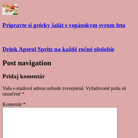
Pripravte si grécky šalát s vegánskym syrom feta
Drink Aperol Spritz na každé ročné obdobie
Post navigation
Pridaj komentár
Vaša e-mailová adresa nebude zverejnená.
Vyžadované polia sú
označené
*
Komentár
*