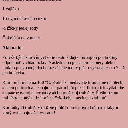
1 vajíčko
165 g múčkového cukru
½ lžičky jedlej sody
Čokoládu na varenie
Ako na to
:
Zo všetkých surovín vytvorte cesto a dajte mu aspoň pol hodiny
odpočinúť v chladničke. Následne na pečiacom papiery alebo
múkou posypanej ploche rozváľajte tenký plát a vykrájajte cca 5 – 6
cm koliečka.
Rúru predhrejte na 160 °C. Koliečka nedávejte hromadne na plech,
ale len po troch a nechajte ich pár minút piecť. Potom ich vytiahnite
a opatrne tvarujte kornútky alebo môžte aj trubičky. Širšiu stranu
trubičky namočte do horúcej čokolády a nechajte ztuhnúť.
Kornútky či trubičky môžete plniť ľubovoľným krémom, takým
ktorý máte najradšej vy sami!
———————————————————————————