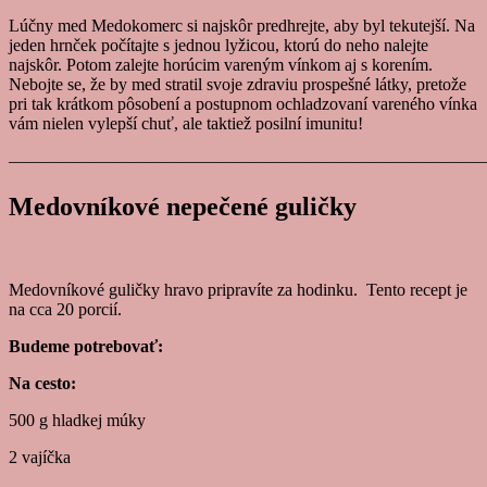
Lúčny med Medokomerc si najskôr predhrejte, aby byl tekutejší. Na
jeden hrnček počítajte s jednou lyžicou, ktorú do neho nalejte
najskôr. Potom zalejte horúcim vareným vínkom aj s korením.
Nebojte se, že by med stratil svoje zdraviu prospešné látky, pretože
pri tak krátkom pôsobení a postupnom ochladzovaní vareného vínka
vám nielen vylepší chuť, ale taktiež posilní imunitu!
———————————————————————————
Medovníkové nepečené guličky
Medovníkové guličky hravo pripravíte za hodinku. Tento recept je
na cca 20 porcií.
Budeme potrebovať:
Na cesto:
500 g hladkej múky
2 vajíčka