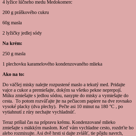
4 lyžice lúčneho medu Medokomerc
200 g práškového cukru
60g masla
2 lyžičky jedlej sódy
Na krém:
250 g masla
1 plechovku karamelového kondenzovaného mlieka
Ako na to:
Do väčšej misky nalejte rozpustené maslo a tekutý med. Pridajte
vajce a cukor a premiešajte, dokým sa všetko pekne neprepojí.
Múku zmiešajte s jedlou sódou, nasypte do misky a vymiešajte do
cesta. To potom rozváľajte jte na pečiacom papiere na dve rovnako
vysoké placky (dva plechy). Pečte asi 10 minut na 180 °C , po
vytiahnutí z rúry nechajte vychladnúť.
Teraz prišial čas na prípravu krému. Kondenzované mlieko
zmiešajte s mäkkým maslom. Keď vám vychladne cesto, rozdrťte ho
alebo rozmixujte. Asi dvě hrsti si dajte zvlášť, tie pôjdu navrch,