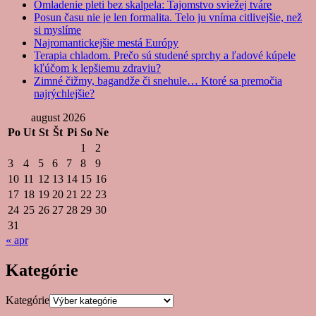
Omladenie pleti bez skalpela: Tajomstvo sviežej tváre
Posun času nie je len formalita. Telo ju vníma citlivejšie, než
si myslíme
Najromantickejšie mestá Európy
Terapia chladom. Prečo sú studené sprchy a ľadové kúpele
kľúčom k lepšiemu zdraviu?
Zimné čižmy, bagandže či snehule… Ktoré sa premočia
najrýchlejšie?
august 2026
Po
Ut
St
Št
Pi
So
Ne
1
2
3
4
5
6
7
8
9
10
11
12
13
14
15
16
17
18
19
20
21
22
23
24
25
26
27
28
29
30
31
« apr
Kategórie
Kategórie