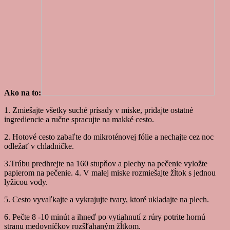
Ako na to:
1. Zmiešajte všetky suché prísady v miske, pridajte ostatné
ingrediencie a ručne spracujte na makké cesto.
2. Hotové cesto zabaľte do mikroténovej fólie a nechajte cez noc
odležať v chladničke.
3.Trúbu predhrejte na 160 stupňov a plechy na pečenie vyložte
papierom na pečenie. 4. V malej miske rozmiešajte žĺtok s jednou
lyžicou vody.
5. Cesto vyvaľkajte a vykrajujte tvary, ktoré ukladajte na plech.
6. Pečte 8 -10 minút a ihneď po vytiahnutí z rúry potrite hornú
stranu medovníčkov rozšľahaným žĺtkom.