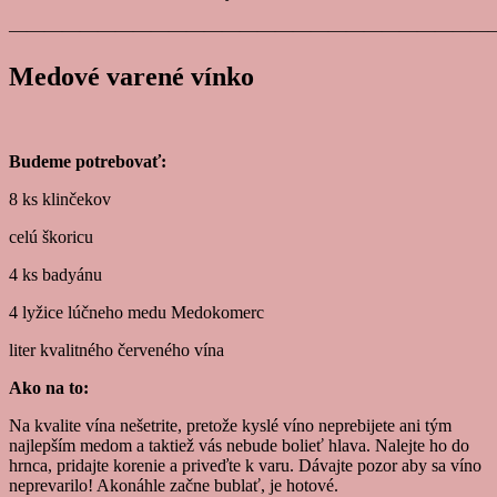
———————————————————————————
Medové varené vínko
Budeme potrebovať:
8 ks klinčekov
celú škoricu
4 ks badyánu
4 lyžice lúčneho medu Medokomerc
liter kvalitného červeného vína
Ako na to:
Na kvalite vína nešetrite, pretože kyslé víno neprebijete ani tým
najlepším medom a taktiež vás nebude bolieť hlava. Nalejte ho do
hrnca, pridajte korenie a priveďte k varu. Dávajte pozor aby sa víno
neprevarilo! Akonáhle začne bublať, je hotové.