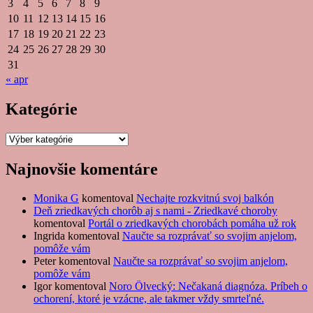
3
4
5
6
7
8
9
10
11
12
13
14
15
16
17
18
19
20
21
22
23
24
25
26
27
28
29
30
31
« apr
Kategórie
Kategórie
Najnovšie komentáre
Monika G
komentoval
Nechajte rozkvitnú svoj balkón
Deň zriedkavých chorôb aj s nami - Zriedkavé choroby
komentoval
Portál o zriedkavých chorobách pomáha už rok
Ingrida
komentoval
Naučte sa rozprávať so svojim anjelom,
pomôže vám
Peter
komentoval
Naučte sa rozprávať so svojim anjelom,
pomôže vám
Igor
komentoval
Noro Ölvecký: Nečakaná diagnóza. Príbeh o
ochorení, ktoré je vzácne, ale takmer vždy smrteľné.