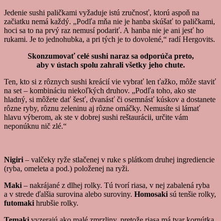
Jedenie sushi paličkami vyžaduje istú zručnosť, ktorú aspoň na
začiatku nemá každý. „Podľa mňa nie je hanba skúšať to paličkami,
hoci sa to na prvý raz nemusí podariť. A hanba nie je ani jesť ho
rukami. Je to jednohubka, a pri tých je to dovolené,“ radí Hergovits.
Skonzumovať celé sushi naraz sa odporúča preto,
aby v ústach spolu zahrali všetky jeho chute.
Ten, kto si z rôznych sushi kreácií vie vybrať len ťažko, môže staviť
na set – kombináciu niekoľkých druhov. „Podľa toho, ako ste
hladný, si môžete dať šesť, dvanásť či osemnásť kúskov a dostanete
rôzne ryby, rôznu zeleninu aj rôzne omáčky. Nemusíte si lámať
hlavu výberom, ak ste v dobrej sushi reštaurácii, určite vám
neponúknu nič zlé.“
Nigiri
– valčeky ryže stlačenej v ruke s plátkom druhej ingrediencie
(ryba, omeleta a pod.) položenej na ryži.
Maki
– nakrájané z dlhej rolky. Tú tvorí riasa, v nej zabalená ryba
a v strede ďalšia surovina alebo suroviny.
Homosaki
sú tenšie rolky,
futomaki
hrubšie rolky.
Temaki
vyzerajú ako malé zmrzliny, pretože riasa má tvar kornútka.