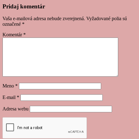
Post
Pridaj komentár
navigation
Vaša e-mailová adresa nebude zverejnená.
Vyžadované polia sú
označené
*
Komentár
*
Meno
*
E-mail
*
Adresa webu