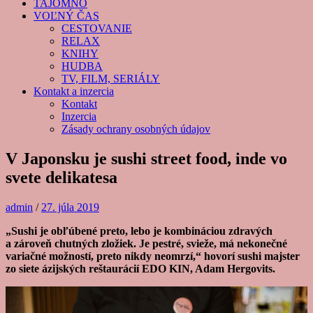
TAJOMNO
VOĽNÝ ČAS
CESTOVANIE
RELAX
KNIHY
HUDBA
TV, FILM, SERIÁLY
Kontakt a inzercia
Kontakt
Inzercia
Zásady ochrany osobných údajov
V Japonsku je sushi street food, inde vo
svete delikatesa
admin
/
27. júla 2019
„Sushi je obľúbené preto, lebo je kombináciou zdravých
a zároveň chutných zložiek. Je pestré, svieže, má nekonečné
variačné možností, preto nikdy neomrzí,“ hovorí sushi majster
zo siete ázijských reštaurácií EDO KIN, Adam Hergovits.