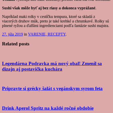
Sushi však môže byť aj bez riasy a dokonca vyprážané
.
Napríklad maki rolky v cestíčku tempura, ktoré sa skladá z
viacerých druhov múk, preto je také krehké a chrumkavé. Rolky sú
plnené ryžou a ďalšími ingredienciami podľa fantázie sushi majstra.
27. júla 2019
in
VARENIE, RECEPTY
.
Related posts
Legendárna Podravka má nový obal! Zmenil sa
dizajn aj postavička kuchára
Pripravte si grécky šalát s vegánskym syrom feta
Drink Aperol Spritz na každé ročné obdobie