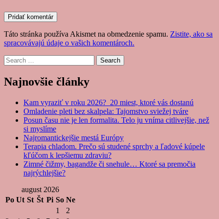
Táto stránka používa Akismet na obmedzenie spamu.
Zistite, ako sa
spracovávajú údaje o vašich komentároch.
Search
Najnovšie články
Kam vyraziť v roku 2026? 20 miest, ktoré vás dostanú
Omladenie pleti bez skalpela: Tajomstvo sviežej tváre
Posun času nie je len formalita. Telo ju vníma citlivejšie, než
si myslíme
Najromantickejšie mestá Európy
Terapia chladom. Prečo sú studené sprchy a ľadové kúpele
kľúčom k lepšiemu zdraviu?
Zimné čižmy, bagandže či snehule… Ktoré sa premočia
najrýchlejšie?
august 2026
Po
Ut
St
Št
Pi
So
Ne
1
2