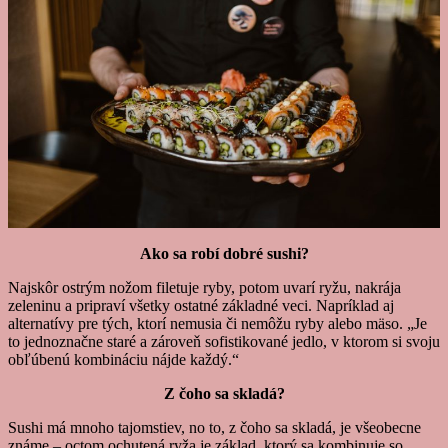
Ako sa robí dobré sushi?
Najskôr ostrým nožom filetuje ryby, potom uvarí ryžu, nakrája
zeleninu a pripraví všetky ostatné základné veci. Napríklad aj
alternatívy pre tých, ktorí nemusia či nemôžu ryby alebo mäso. „Je
to jednoznačne staré a zároveň sofistikované jedlo, v ktorom si svoju
obľúbenú kombináciu nájde každý.“
Z čoho sa skladá?
Sushi má mnoho tajomstiev, no to, z čoho sa skladá, je všeobecne
známe – octom ochutená ryža je základ, ktorý sa kombinuje so