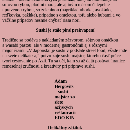
surovou rybou, plodmi mora, ale aj iným mäsom či tepelne
upravenou rybou, so zeleninou (napríklad uhorka, avokádo,
reďkovka, pažítka), prípadne s omeletou, tofu alebo hubami a vo
väčšine prípadov nesmie chýbať riasa nori.
Sushi je stále plné prekvapení
Tradične sa podáva s nakladaným zázvorom, sójovou omáčkou
a wasabi pastou, ale v modernej gastronómii aj s rôznymi
majonézami. „V Japonsku je sushi v podstate street food, všade inde
na svete delikatesa,“ potvrdzuje sushi majster, ktorého časť práce
tvorí cestovanie po Ázii. Tu sa učí, kam sa až dajú posúvať hranice
remeselnej zručnosti a kreativity pri príprave sushi.
Adam
Hergovits
–
sushi
majster zo
siete
ázijských
reštaurácií
EDO KIN
Delikátny zážitok