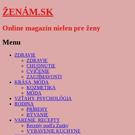
ŽENÁM.SK
Online magazín nielen pre ženy
Menu
Skip
ZDRAVIE
to
ZDRAVIE
content
CHUDNUTIE
CVIČENIE
ZAUJÍMAVOSTI
KRÁSA, MÓDA
KOZMETIKA
MÓDA
VZŤAHY, PSYCHOLÓGIA
RODINA
PRÍBEHY
BÝVANIE
VARENIE, RECEPTY
Recepty podľa Zuzky
VYBAVENIE KUCHYNE