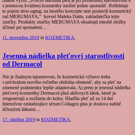
mladší výzor. „Proces starnutia pleti je pri primeranej starostlivosti a
s pomocou kvalitnej kozmetiky možné jedine spomaliť. Reflektuje
to pojem slow-aging, na ktorého koncepte sme postavili kozmetický
rad MERUMAYA,“ hovorí Maleka Dattu, zakladateľka tejto
značky. Produkty značky MERUMAYA obsahujú mnohé zložky
účinné pri spomalení…
11. novembra 2019
in
KOZMETIKA
.
Jesenná nádielka pleťovej starostlivosti
od Dermacol
Nie je žiadnym tajomstvom, že kozmetickú výbavu treba
s príchodom nového ročného obdobia obmeniť, aby sa pleť na
zmenené podmienky lepšie adaptovala. Aj preto je jesenná nádielka
pleťovej kozmetiky Dermacol plná aktívnych látok, ktoré ju
zregenerujú a rozžiaria do krásy. Hladšia pleť už za 14 dní
Intenzívne omladzujúce sérum Collagen plus je doslova nabité
účinnými látkami…
17. októbra 2019
in
KOZMETIKA
.