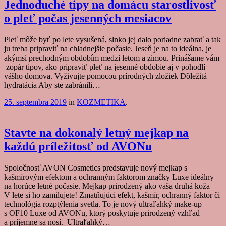
Jednoduché tipy na domácu starostlivosť
o pleť počas jesenných mesiacov
Pleť môže byť po lete vysušená, slnko jej dalo poriadne zabrať a tak
ju treba pripraviť na chladnejšie počasie. Jeseň je na to ideálna, je
akýmsi prechodným obdobím medzi letom a zimou. Prinášame vám
zopár tipov, ako pripraviť pleť na jesenné obdobie aj v pohodlí
vášho domova. Vyživujte pomocou prírodných zložiek Dôležitá
hydratácia Aby ste zabránili…
25. septembra 2019
in
KOZMETIKA
.
Stavte na dokonalý letný mejkap na
každú príležitosť od AVONu
Spoločnosť AVON Cosmetics predstavuje nový mejkap s
kašmírovým efektom a ochranným faktorom značky Luxe ideálny
na horúce letné počasie. Mejkap prirodzený ako vaša druhá koža
V lete si ho zamilujete! Zmatňujúci efekt, kašmír, ochranný faktor či
technológia rozptýlenia svetla. To je nový ultraľahký make-up
s OF10 Luxe od AVONu, ktorý poskytuje prirodzený vzhľad
a príjemne sa nosí. Ultraľahký…