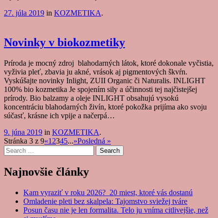
27. júla 2019
in
KOZMETIKA
.
Novinky v biokozmetiky
Príroda je mocný zdroj blahodarných látok, ktoré dokonale vyčistia,
vyživia pleť, zbavia ju akné, vrások aj pigmentových škvŕn.
Vyskúšajte novinky Inlight, ZUII Organic či Naturalis. INLIGHT
100% bio kozmetika Je spojením sily a účinnosti tej najčistejšej
prírody. Bio balzamy a oleje INLIGHT obsahujú vysokú
koncentráciu blahodarných živín, ktoré pokožka prijíma ako svoju
súčasť, krásne ich vpije a načerpá…
9. júna 2019
in
KOZMETIKA
.
Post
Stránka 3 z 9
«
1
2
3
4
5
...
»
Posledná »
Search
navigation
Najnovšie články
Kam vyraziť v roku 2026? 20 miest, ktoré vás dostanú
Omladenie pleti bez skalpela: Tajomstvo sviežej tváre
Posun času nie je len formalita. Telo ju vníma citlivejšie, než