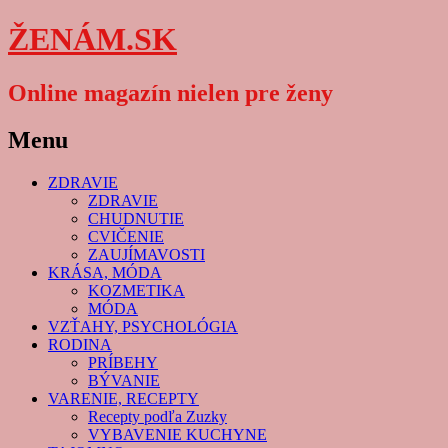
ŽENÁM.SK
Online magazín nielen pre ženy
Menu
Skip
ZDRAVIE
to
ZDRAVIE
content
CHUDNUTIE
CVIČENIE
ZAUJÍMAVOSTI
KRÁSA, MÓDA
KOZMETIKA
MÓDA
VZŤAHY, PSYCHOLÓGIA
RODINA
PRÍBEHY
BÝVANIE
VARENIE, RECEPTY
Recepty podľa Zuzky
VYBAVENIE KUCHYNE