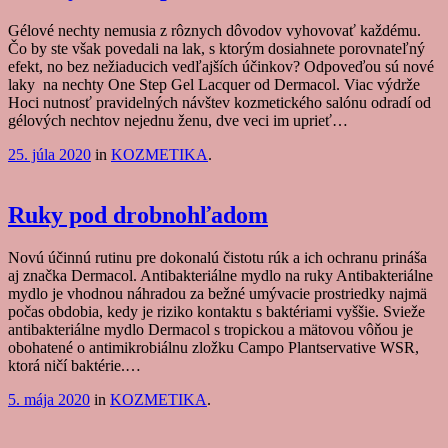
Gélové nechty nemusia z rôznych dôvodov vyhovovať každému.
Čo by ste však povedali na lak, s ktorým dosiahnete porovnateľný
efekt, no bez nežiaducich vedľajších účinkov? Odpoveďou sú nové
laky na nechty One Step Gel Lacquer od Dermacol. Viac výdrže
Hoci nutnosť pravidelných návštev kozmetického salónu odradí od
gélových nechtov nejednu ženu, dve veci im uprieť…
25. júla 2020
in
KOZMETIKA
.
Ruky pod drobnohľadom
Novú účinnú rutinu pre dokonalú čistotu rúk a ich ochranu prináša
aj značka Dermacol. Antibakteriálne mydlo na ruky Antibakteriálne
mydlo je vhodnou náhradou za bežné umývacie prostriedky najmä
počas obdobia, kedy je riziko kontaktu s baktériami vyššie. Svieže
antibakteriálne mydlo Dermacol s tropickou a mätovou vôňou je
obohatené o antimikrobiálnu zložku Campo Plantservative WSR,
ktorá ničí baktérie.…
5. mája 2020
in
KOZMETIKA
.