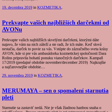
19. decembra 2019
in
KOZMETIKA
.
Prekvapte vašich najbližších darčekmi od
AVONu
Prekvapte vašich najbližších skvelými darčekmi, ktorými dáte
najavo, že vám na nich záleží a ste radi, že ich máte. Keď slová
nestačia, darček to povie za vás. Vstúpte do zázračného sveta krásy
AVON, kde si pre vás ambasádorka kozmetickej spoločnosti Dara
Rolins pripravila bohatú ponuku vianočných darčekov. Kampaň
17/2019 (predajné obdobie november/december 2019) Najkrajšie
a najčarovnejšie obdobie…
29. novembra 2019
in
KOZMETIKA
.
MERUMAYA – sen o spomalení starnutia
pleti
Starnutie sa zastaviť nedá. Nie je však žiadnou hanbou snaha o