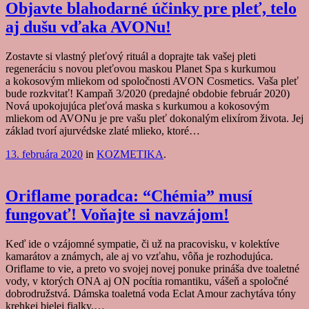
Objavte blahodarné účinky pre pleť, telo
aj dušu vďaka AVONu!
Zostavte si vlastný pleťový rituál a doprajte tak vašej pleti
regeneráciu s novou pleťovou maskou Planet Spa s kurkumou
a kokosovým mliekom od spoločnosti AVON Cosmetics. Vaša pleť
bude rozkvitať! Kampaň 3/2020 (predajné obdobie február 2020)
Nová upokojujúca pleťová maska s kurkumou a kokosovým
mliekom od AVONu je pre vašu pleť dokonalým elixírom života. Jej
základ tvorí ajurvédske zlaté mlieko, ktoré…
13. februára 2020
in
KOZMETIKA
.
Oriflame poradca: “Chémia” musí
fungovať! Voňajte si navzájom!
Keď ide o vzájomné sympatie, či už na pracovisku, v kolektíve
kamarátov a známych, ale aj vo vzťahu, vôňa je rozhodujúca.
Oriflame to vie, a preto vo svojej novej ponuke prináša dve toaletné
vody, v ktorých ONA aj ON pocítia romantiku, vášeň a spoločné
dobrodružstvá. Dámska toaletná voda Eclat Amour zachytáva tóny
krehkej bielej fialky,…