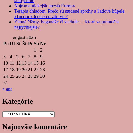
si myslíme
Najromantickejšie mestá Európy
Terapia chladom. Prečo sú studené sprchy a ľadové kúpele
kľúčom k lepšiemu zdraviu?
Zimné čižmy, bagandže či snehule… Ktoré sa premočia
najrýchlejšie?
august 2026
Po
Ut
St
Št
Pi
So
Ne
1
2
3
4
5
6
7
8
9
10
11
12
13
14
15
16
17
18
19
20
21
22
23
24
25
26
27
28
29
30
31
« apr
Kategórie
Kategórie
Najnovšie komentáre