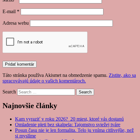
E-mail
*
Adresa webu
Táto stránka používa Akismet na obmedzenie spamu.
Zistite, ako sa
spracovávajú údaje o vašich komentároch.
Search
Najnovšie články
Kam vyraziť v roku 2026? 20 miest, ktoré vás dostanú
Omladenie pleti bez skalpela: Tajomstvo sviežej tváre
Posun času nie je len formalita. Telo ju vníma citlivejšie, než
si myslíme