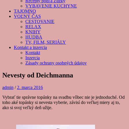
Recepty podľa Zuzky
VYBAVENIE KUCHYNE
TAJOMNO
VOĽNÝ ČAS
CESTOVANIE
RELAX
KNIHY
HUDBA
TV, FILM, SERIÁLY
Kontakt a inzercia
Kontakt
Inzercia
Zásady ochrany osobných údajov
Nevesty od Deichmanna
admin
/
2. marca 2016
Vybrať tie správne topánky na svadbu vôbec nie je jednoduché. Od
toho aké topánky si nevesta vyberie, závisí do veľkej miery aj to,
ako si svoj veľký deň užije.