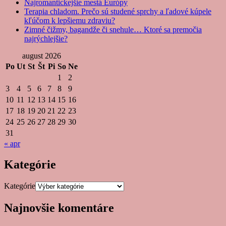
Najromantickejšie mestá Európy
Terapia chladom. Prečo sú studené sprchy a ľadové kúpele
kľúčom k lepšiemu zdraviu?
Zimné čižmy, bagandže či snehule… Ktoré sa premočia
najrýchlejšie?
august 2026
Po
Ut
St
Št
Pi
So
Ne
1
2
3
4
5
6
7
8
9
10
11
12
13
14
15
16
17
18
19
20
21
22
23
24
25
26
27
28
29
30
31
« apr
Kategórie
Kategórie
Najnovšie komentáre