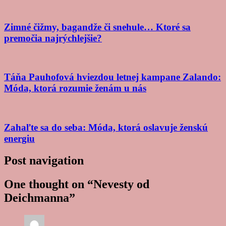
Zimné čižmy, bagandže či snehule… Ktoré sa
premočia najrýchlejšie?
Táňa Pauhofová hviezdou letnej kampane Zalando:
Móda, ktorá rozumie ženám u nás
Zahaľte sa do seba: Móda, ktorá oslavuje ženskú
energiu
Post navigation
One thought on “
Nevesty od
Deichmanna
”