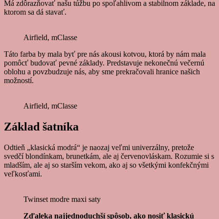
Má zdôrazňovať našu túžbu po spoľahlivom a stabilnom základe, na
ktorom sa dá stavať.
Airfield, mClasse
Táto farba by mala byť pre nás akousi kotvou, ktorá by nám mala
pomôcť budovať pevné základy. Predstavuje nekonečnú večernú
oblohu a povzbudzuje nás, aby sme prekračovali hranice našich
možností.
Airfield, mClasse
Základ šatníka
Odtieň „klasická modrá“ je naozaj veľmi univerzálny, pretože
svedčí blondínkam, brunetkám, ale aj červenovláskam. Rozumie si s
mladším, ale aj so starším vekom, ako aj so všetkými konfekčnými
veľkosťami.
Twinset modre maxi saty
Zďaleka najjednoduchší spôsob, ako nosiť klasickú