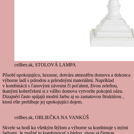
cellbes.sk, STOLOVÁ LAMPA
Pôsobí upokojujúco, luxusne, dotvára atmosféru domova a dokonca
výborne ladí s prírodou a prírodnými materiálmi. Napríklad
v kombinácii s ľanovými závesmi či poťahmi, živou zeleňou,
tkanými koberčekmi si z vášho domova vytvoríte pokojnú oázu.
Dizajnéri často spájajú modrú farbu aj so zamatovou štruktúrou ,
ktorá ešte prehlbuje jej upokojujúci dojem.
cellbes.sk, OBLIEČKA NA VANKÚŠ
Skvele sa hodí ku všetkým štýlom a výborne sa kombinuje s inými
farbami. Je možné ju kombinovať s bielou, sivou aj čiernou.