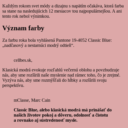
Každým rokom svet módy a dizajnu s napätím očakáva, ktorá farba
sa stane na nasledujúcich 12 mesiacov tou najpopulárnejšou. A ani
tento rok nebol výnimkou.
Význam farby
Za farbu roka bola vyhlásená Pantone 19-4052 Classic Blue:
„nadčasový a nestarnúci modrý odtieň“.
cellbes.sk,
Klasická modrá evokuje rozľahlú večernú oblohu a povzbudzuje
nás, aby sme rozšírili naše myslenie nad rámec toho, čo je zrejmé.
Vyzýva nás, aby sme rozmýšľali do hĺbky a rozšírili svoju
perspektívu.
mClasse, Marc Cain
Classic Blue, alebo klasická modrá má prinášať do
našich životov pokoj a dôveru, odolnosť a čistotu
a rovnako aj sústredenosť mysle.