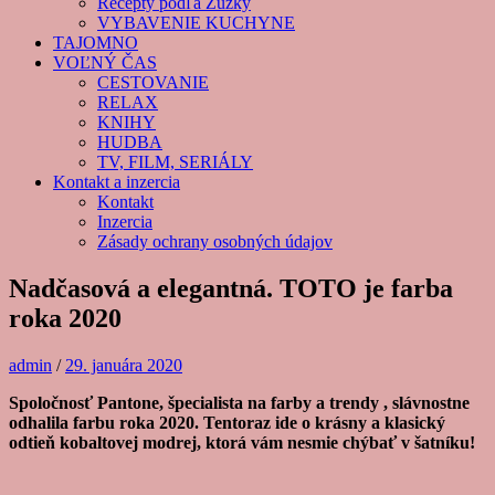
Recepty podľa Zuzky
VYBAVENIE KUCHYNE
TAJOMNO
VOĽNÝ ČAS
CESTOVANIE
RELAX
KNIHY
HUDBA
TV, FILM, SERIÁLY
Kontakt a inzercia
Kontakt
Inzercia
Zásady ochrany osobných údajov
Nadčasová a elegantná. TOTO je farba
roka 2020
admin
/
29. januára 2020
Spoločnosť Pantone, špecialista na farby a trendy , slávnostne
odhalila farbu roka 2020. Tentoraz ide o krásny a klasický
odtieň kobaltovej modrej, ktorá vám nesmie chýbať v šatníku!