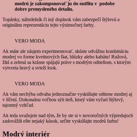
modrú je zakomponovať ju do outfitu v podobe
dobre premysleného detailu.
Topánky, náhrdelník či iný doplnok vám zabezpečí štýlovú a
originálnu reprezentáciu tejto výnimočnej farby.
VERO MODA
Ak máte ale záujem experimentovať, skúste odvážnu kombináciu
modrej vo forme kvetinových šiat, blúzky alebo kabátu! Ružová,
žltá a zelená sa krásne spájajú práve s modrým odtieňom, s ktorým
vytvoria hravý a svieži look.
VERO MODA
Ak vám nechýba odvaha jednoznačne vyskúšajte odtiene modrej aj
v líčení. Dokonalou voľbou sýti tieň, ktorý vám vyčarí štýlový,
tajomný vzhľad.
Ak teda uvažujete nad tým, že by ste si v novoročných výpredajoch
zadovážili ešte nejaký kúsok, určite vyskúšajte modrú farbu!
Modrý interiér