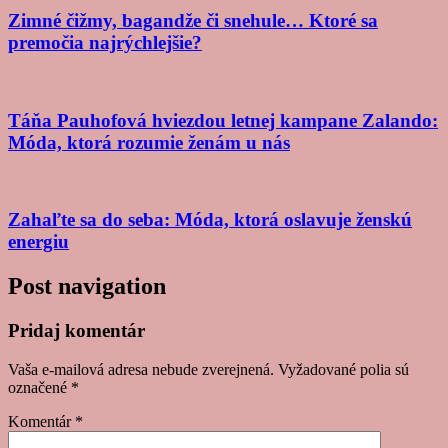
Zimné čižmy, bagandže či snehule… Ktoré sa
premočia najrýchlejšie?
Táňa Pauhofová hviezdou letnej kampane Zalando:
Móda, ktorá rozumie ženám u nás
Zahaľte sa do seba: Móda, ktorá oslavuje ženskú
energiu
Post navigation
Pridaj komentár
Vaša e-mailová adresa nebude zverejnená.
Vyžadované polia sú
označené
*
Komentár
*