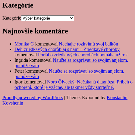
Kategórie
Kategórie
Najnovšie komentáre
Monika G
komentoval
Nechajte rozkvitnú svoj balkón
Deň zriedkavých chorôb aj s nami - Zriedkavé choroby
komentoval
Portál o zriedkavých chorobách pomáha už rok
Ingrida
komentoval
Naučte sa rozprávať so svojim anjelom,
pomôže vám
Peter
komentoval
Naučte sa rozprávať so svojim anjelom,
pomôže vám
Igor
komentoval
Noro Ölvecký: Nečakaná diagnóza. Príbeh o
ochorení, ktoré je vzácne, ale takmer vždy smrteľné.
Proudly powered by WordPress
|
Theme: Expound by
Konstantin
Kovshenin