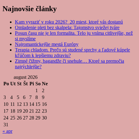
Najnovšie články
Kam vyraziť v roku 2026? 20 miest, ktoré vás dostanú
Omladenie pleti bez skalpela: Tajomstvo sviežej tváre
Posun času nie je len formalita. Telo ju vníma citlivejšie, než
si myslíme
Najromantickejšie mestá Európy
Terapia chladom. Prečo sú studené sprchy a ľadové kúpele
kľúčom k lepšiemu zdraviu?
Zimné čižmy, bagandže či snehule… Ktoré sa premočia
najrýchlejšie?
august 2026
Po
Ut
St
Št
Pi
So
Ne
1
2
3
4
5
6
7
8
9
10
11
12
13
14
15
16
17
18
19
20
21
22
23
24
25
26
27
28
29
30
31
« apr