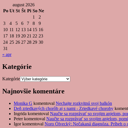
august 2026
Po
Ut
St
Št
Pi
So
Ne
1
2
3
4
5
6
7
8
9
10
11
12
13
14
15
16
17
18
19
20
21
22
23
24
25
26
27
28
29
30
31
« apr
Kategórie
Kategórie
Najnovšie komentáre
Monika G
komentoval
Nechajte rozkvitnú svoj balkón
Deň zriedkavých chorôb aj s nami - Zriedkavé choroby
koment
Ingrida
komentoval
Naučte sa rozprávať so svojim anjelom, 
Peter
komentoval
Naučte sa rozprávať so svojim anjelom, po
Igor
komentoval
Noro Ölvecký: Nečakaná diagnóza. Príbeh o oc