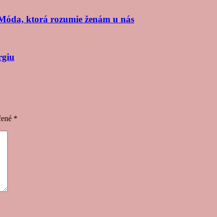
Móda, ktorá rozumie ženám u nás
rgiu
čené
*