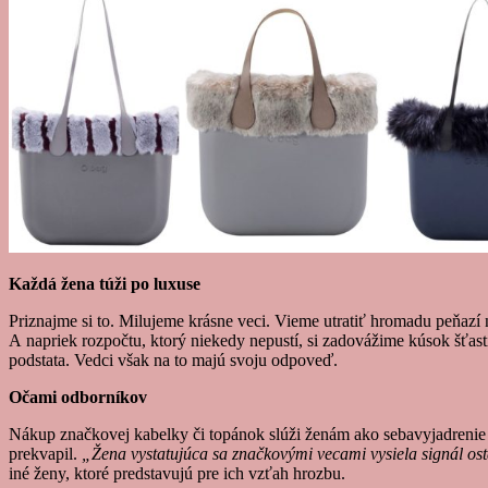
Každá žena túži po luxuse
Priznajme si to. Milujeme krásne veci. Vieme utratiť hromadu peňazí
A napriek rozpočtu, ktorý niekedy nepustí, si zadovážime kúsok šťast
podstata. Vedci však na to majú svoju odpoveď.
Očami odborníkov
Nákup značkovej kabelky či topánok slúži ženám ako sebavyjadrenie 
prekvapil.
„Žena vystatujúca sa značkovými vecami vysiela signál o
iné ženy, ktoré predstavujú pre ich vzťah hrozbu.