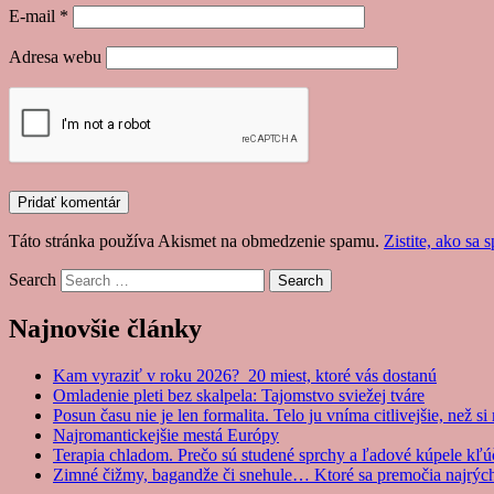
E-mail
*
Adresa webu
Táto stránka používa Akismet na obmedzenie spamu.
Zistite, ako sa
Search
Najnovšie články
Kam vyraziť v roku 2026? 20 miest, ktoré vás dostanú
Omladenie pleti bez skalpela: Tajomstvo sviežej tváre
Posun času nie je len formalita. Telo ju vníma citlivejšie, než s
Najromantickejšie mestá Európy
Terapia chladom. Prečo sú studené sprchy a ľadové kúpele kľ
Zimné čižmy, bagandže či snehule… Ktoré sa premočia najrých