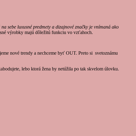
má na sebe luxusné predmety a dizajnové značky je vnímaná ako
sné výrobky majú dôležitú funkciu vo vzťahoch.
lujeme nové trendy a nechceme byť OUT. Preto si svetoznámu
zabodujete, lebo ktorá žena by netúžila po tak skvelom úlovku.