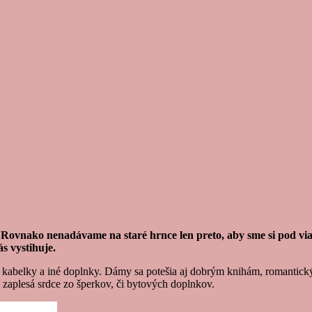
. Rovnako nenadávame na staré hrnce
len
preto, aby sme
si
pod vi
s vystihuje.
, kabelky a iné doplnky. Dámy sa potešia
aj
dobrým knihám, romantick
zaplesá srdce zo šperkov, či bytových doplnkov.