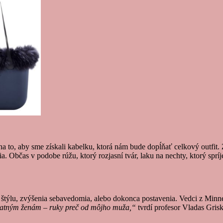
 na to, aby sme získali kabelku, ktorá nám bude dopĺňať celkový outfi
ia. Občas v podobe rúžu, ktorý rozjasní
t
vár, laku na nechty, ktorý sprí
štýlu, zvýšenia sebavedomia, alebo dokonca postavenia. Vedci z Minnes
statným ženám – ruky preč od môjho muža,“
tvrdí profesor Vladas Gris