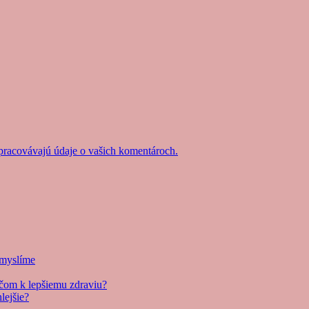
 spracovávajú údaje o vašich komentároch.
i myslíme
účom k lepšiemu zdraviu?
lejšie?