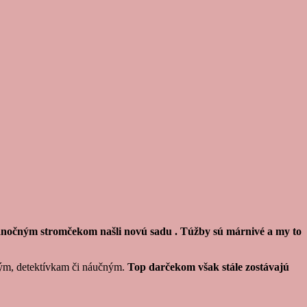
anočným stromčekom našli novú sadu . Túžby sú márnivé a my to
ým, detektívkam či náučným.
Top darčekom však stále zostávajú