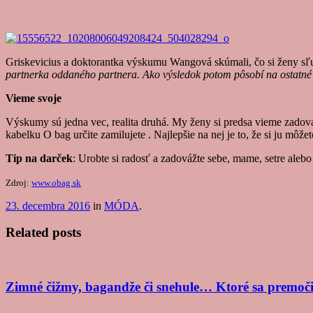
Griskevicius a doktorantka výskumu Wangová skúmali, čo si ženy sľ
partnerka oddaného partnera. Ako výsledok potom pôsobí na ostatné 
Vieme svoje
Výskumy sú jedna vec, realita druhá. My ženy si predsa vieme zado
kabelku O bag určite zamilujete . Najlepšie na nej je to, že si ju môž
Tip na darček
: Urobte si radosť a zadovážte sebe, mame, setre ale
Zdroj:
www.obag.sk
23. decembra 2016
in
MÓDA
.
Related posts
Zimné čižmy, bagandže či snehule… Ktoré sa premočia