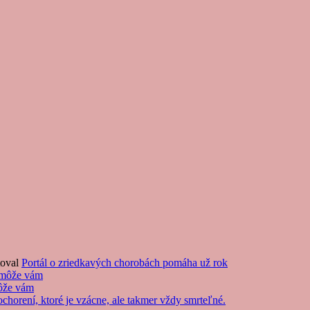
oval
Portál o zriedkavých chorobách pomáha už rok
pomôže vám
môže vám
horení, ktoré je vzácne, ale takmer vždy smrteľné.