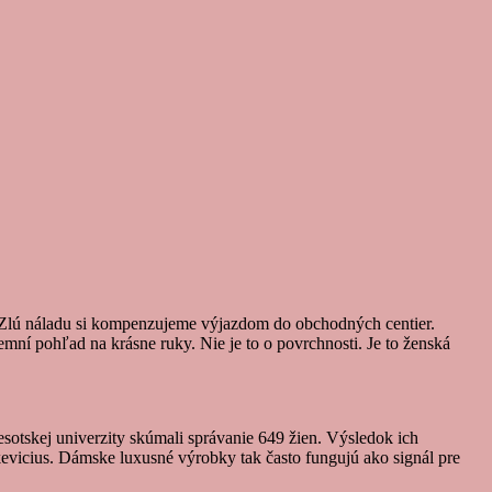
t. Zlú náladu si kompenzujeme výjazdom do obchodných centier.
jemní pohľad na krásne ruky. Nie je to o povrchnosti. Je to ženská
otskej univerzity skúmali správanie 649 žien. Výsledok ich
kevicius. Dámske luxusné výrobky tak často fungujú ako signál pre