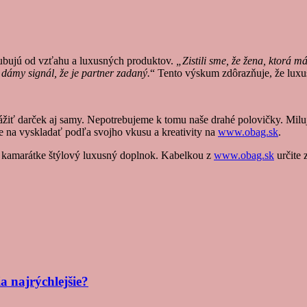
ubujú od vzťahu a luxusných produktov.
„Zistili sme, že žena, ktorá 
dámy signál, že je partner zadaný.
“ Tento výskum zdôrazňuje, že luxu
vážiť darček aj samy. Nepotrebujeme k tomu naše drahé polovičky. Mi
ete na vyskladať podľa svojho vkusu a kreativity na
www.obag.sk
.
bo kamarátke štýlový luxusný doplnok. Kabelkou z
www.obag.sk
určite 
 najrýchlejšie?