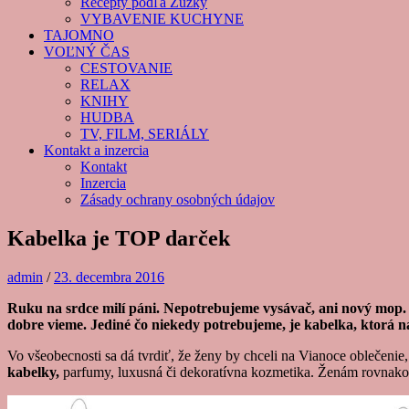
Recepty podľa Zuzky
VYBAVENIE KUCHYNE
TAJOMNO
VOĽNÝ ČAS
CESTOVANIE
RELAX
KNIHY
HUDBA
TV, FILM, SERIÁLY
Kontakt a inzercia
Kontakt
Inzercia
Zásady ochrany osobných údajov
Kabelka je TOP darček
admin
/
23. decembra 2016
Ruku na srdce
milí páni. N
epotrebujeme vysávač, ani nový mop
dobre vieme.
Jediné
čo niekedy potrebujeme, je kabelka, ktorá ná
Vo všeobecnosti sa dá tvrdiť, že ženy by chceli na Vianoce oblečenie
kabelky
,
parfumy, luxusná či dekoratívna kozmetika. Ženám rovnako 