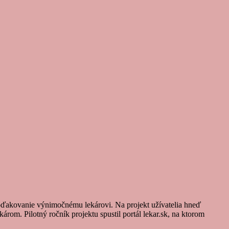
oďakovanie výnimočnému lekárovi. Na projekt užívatelia hneď
rom. Pilotný ročník projektu spustil portál lekar.sk, na ktorom