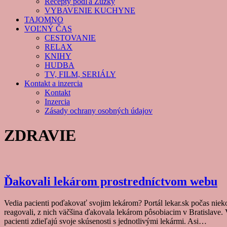
Recepty podľa Zuzky
VYBAVENIE KUCHYNE
TAJOMNO
VOĽNÝ ČAS
CESTOVANIE
RELAX
KNIHY
HUDBA
TV, FILM, SERIÁLY
Kontakt a inzercia
Kontakt
Inzercia
Zásady ochrany osobných údajov
ZDRAVIE
Ďakovali lekárom prostredníctvom webu
Vedia pacienti poďakovať svojim lekárom? Portál lekar.sk počas ni
reagovali, z nich väčšina ďakovala lekárom pôsobiacim v Bratislave. V
pacienti zdieľajú svoje skúsenosti s jednotlivými lekármi. Asi…