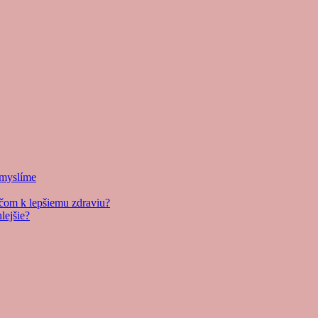
i myslíme
účom k lepšiemu zdraviu?
lejšie?