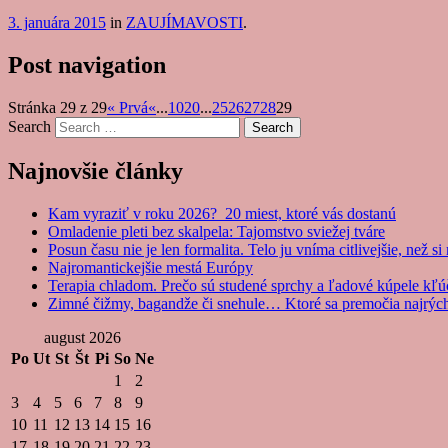
3. januára 2015
in
ZAUJÍMAVOSTI
.
Post navigation
Stránka 29 z 29
« Prvá
«
...
10
20
...
25
26
27
28
29
Search
Najnovšie články
Kam vyraziť v roku 2026? 20 miest, ktoré vás dostanú
Omladenie pleti bez skalpela: Tajomstvo sviežej tváre
Posun času nie je len formalita. Telo ju vníma citlivejšie, než s
Najromantickejšie mestá Európy
Terapia chladom. Prečo sú studené sprchy a ľadové kúpele kľ
Zimné čižmy, bagandže či snehule… Ktoré sa premočia najrých
august 2026
Po
Ut
St
Št
Pi
So
Ne
1
2
3
4
5
6
7
8
9
10
11
12
13
14
15
16
17
18
19
20
21
22
23