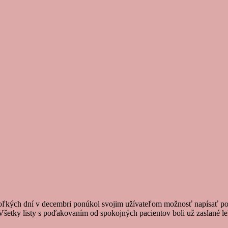
ekoľkých dní v decembri ponúkol svojim užívateľom možnosť napísať p
šetky listy s poďakovaním od spokojných pacientov boli už zaslané leká