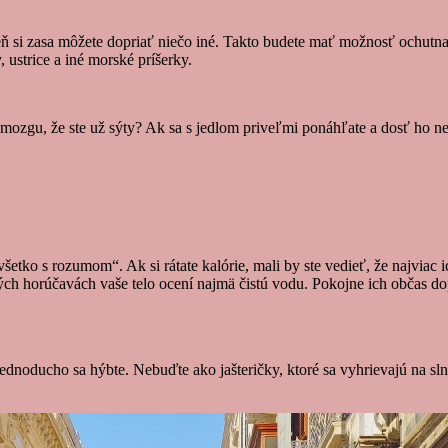
eň si zasa môžete dopriať niečo iné. Takto budete mať možnosť ochutna
 ustrice a iné morské príšerky.
o mozgu, že ste už sýty? Ak sa s jedlom priveľmi ponáhľate a dosť ho ne
všetko s rozumom“. Ak si rátate kalórie, mali by ste vedieť, že najviac
kých horúčavách vaše telo ocení najmä čistú vodu. Pokojne ich občas
u. Jednoducho sa hýbte. Nebuďte ako jašteričky, ktoré sa vyhrievajú na 