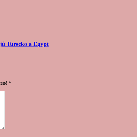
ujú Turecko a Egypt
čené
*