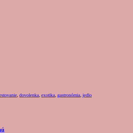
estovanie
,
dovolenka
,
exotika
,
gastronómia
,
jedlo
nú