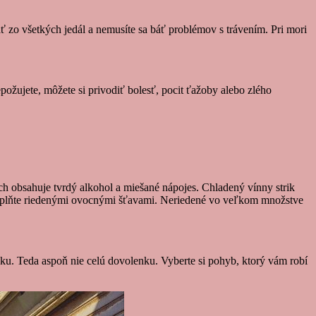
ť zo všetkých jedál a nemusíte sa báť problémov s trávením. Pri mori
požujete, môžete si privodiť bolesť, pocit ťažoby alebo zlého
 ich obsahuje tvrdý alkohol a miešané nápojes. Chladený vínny strik
 doplňte riedenými ovocnými šťavami. Neriedené vo veľkom množstve
slnku. Teda aspoň nie celú dovolenku. Vyberte si pohyb, ktorý vám robí