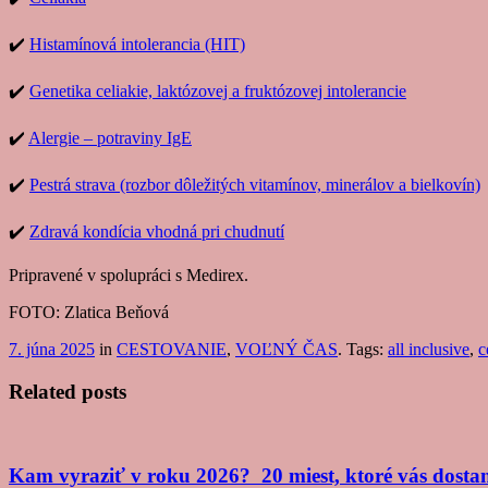
✔️
Histamínová intolerancia (HIT)
✔️
Genetika celiakie, laktózovej a fruktózovej intolerancie
✔️
Alergie – potraviny IgE
✔️
Pestrá strava (rozbor dôležitých vitamínov, minerálov a bielkovín)
✔️
Zdravá kondícia vhodná pri chudnutí
Pripravené v spolupráci s Medirex.
FOTO: Zlatica Beňová
7. júna 2025
in
CESTOVANIE
,
VOĽNÝ ČAS
. Tags:
all inclusive
,
c
Related posts
Kam vyraziť v roku 2026? 20 miest, ktoré vás dosta