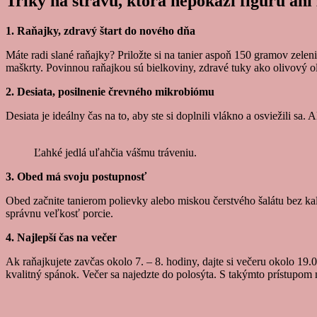
Triky na stravu, ktorá nepokazí figúru ani
1. Raňajky, zdravý štart do nového dňa
Máte radi slané raňajky? Priložte si na tanier aspoň 150 gramov zele
maškrty. Povinnou raňajkou sú bielkoviny, zdravé tuky ako olivový ol
2. Desiata, posilnenie črevného mikrobiómu
Desiata je ideálny čas na to, aby ste si doplnili vlákno a osviežili 
Ľahké jedlá uľahčia vášmu tráveniu.
3. Obed má svoju postupnosť
Obed začnite tanierom polievky alebo miskou čerstvého šalátu bez kalo
správnu veľkosť porcie.
4. Najlepší čas na večer
Ak raňajkujete zavčas okolo 7. – 8. hodiny, dajte si večeru okolo 19.0
kvalitný spánok. Večer sa najedzte do polosýta. S takýmto prístupom 