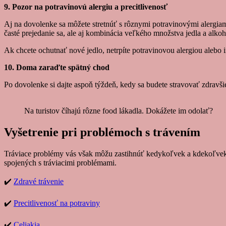
9. Pozor na potravinovú alergiu a precitlivenosť
Aj na dovolenke sa môžete stretnúť s rôznymi potravinovými alergiam
časté prejedanie sa, ale aj kombinácia veľkého množstva jedla a alkoh
Ak chcete ochutnať nové jedlo, netrpíte potravinovou alergiou alebo in
10. Doma zaraďte spätný chod
Po dovolenke si dajte aspoň týždeň, kedy sa budete stravovať zdravši
Na turistov číhajú rôzne food lákadla. Dokážete im odolať?
Vyšetrenie pri problémoch s trávením
Tráviace problémy vás však môžu zastihnúť kedykoľvek a kdekoľvek.
spojených s tráviacimi problémami.
✔️
Zdravé trávenie
✔️
Precitlivenosť na potraviny
✔️
Celiakia