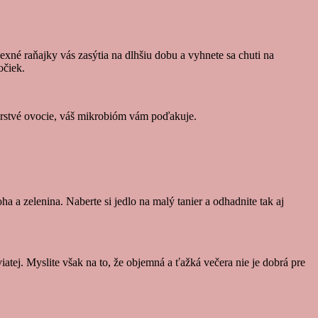
exné raňajky vás zasýtia na dlhšiu dobu a vyhnete sa chuti na
očiek.
 čerstvé ovocie, váš mikrobióm vám poďakuje.
a a zelenina. Naberte si jedlo na malý tanier a odhadnite tak aj
iatej. Myslite však na to, že objemná a ťažká večera nie je dobrá pre