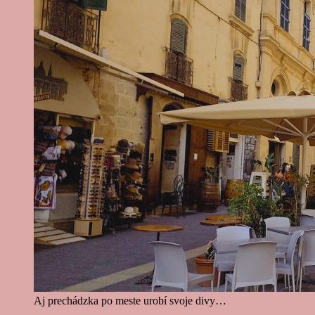
Aj prechádzka po meste urobí svoje divy…