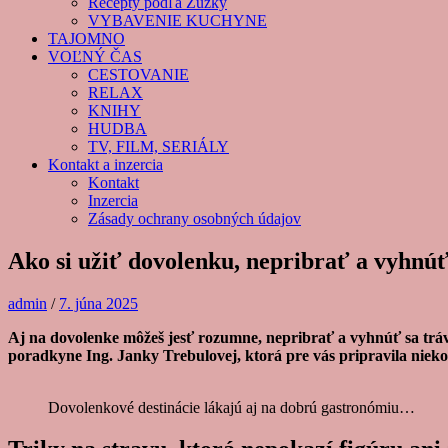
Recepty podľa Zuzky
VYBAVENIE KUCHYNE
TAJOMNO
VOĽNÝ ČAS
CESTOVANIE
RELAX
KNIHY
HUDBA
TV, FILM, SERIÁLY
Kontakt a inzercia
Kontakt
Inzercia
Zásady ochrany osobných údajov
Ako si užiť dovolenku, nepribrať a vyhnúť
admin
/
7. júna 2025
Aj na dovolenke môžeš jesť rozumne, nepribrať a vyhnúť sa trávi
poradkyne Ing. Janky Trebulovej, ktorá pre vás pripravila niekoľ
Dovolenkové destinácie lákajú aj na dobrú gastronómiu…