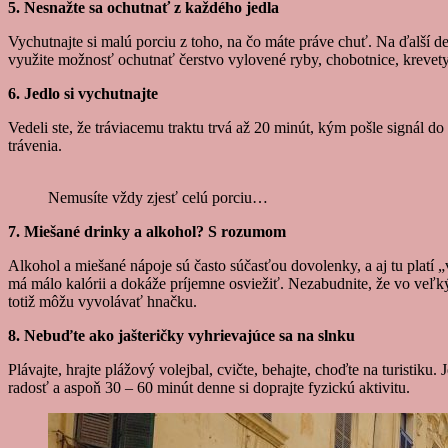
5. Nesnažte sa ochutnať z každého jedla
Vychutnajte si malú porciu z toho, na čo máte práve chuť. Na ďalší d
využite možnosť ochutnať čerstvo vylovené ryby, chobotnice, krevety,
6. Jedlo si vychutnajte
Vedeli ste, že tráviacemu traktu trvá až 20 minút, kým pošle signál d
trávenia.
Nemusíte vždy zjesť celú porciu…
7. Miešané drinky a alkohol? S rozumom
Alkohol a miešané nápoje sú často súčasťou dovolenky, a aj tu platí „
má málo kalórii a dokáže príjemne osviežiť. Nezabudnite, že vo veľ
totiž môžu vyvolávať hnačku.
8. Nebuďte ako jašteričky vyhrievajúce sa na slnku
Plávajte, hrajte plážový volejbal, cvičte, behajte, choďte na turistik
radosť a aspoň 30 – 60 minút denne si doprajte fyzickú aktivitu.