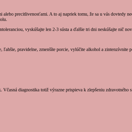
i alebo precitlivenosťami. A to aj napriek tomu, že sa u vás dovtedy
olu.
toleranciou, vyskúšajte len 2-3 sústa a ďalšie tri dni neskúšajte nič nov
e, ľahšie, pravidelne, zmenšíte porcie, vylúčite alkohol a zintenzívn
 Včasná diagnostika totiž výrazne prispieva k zlepšeniu zdravotného 