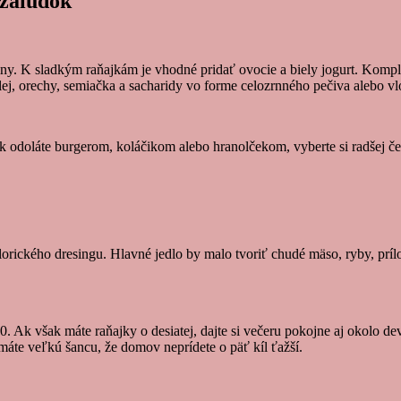
 žalúdok
niny. K sladkým raňajkám je vhodné pridať ovocie a biely jogurt. Kompl
ej, orechy, semiačka a sacharidy vo forme celozrnného pečiva alebo vl
sa. Ak odoláte burgerom, koláčikom alebo hranolčekom, vyberte si radšej
rického dresingu. Hlavné jedlo by malo tvoriť chudé mäso, ryby, príloh
0. Ak však máte raňajky o desiatej, dajte si večeru pokojne aj okolo dev
máte veľkú šancu, že domov neprídete o päť kíl ťažší.