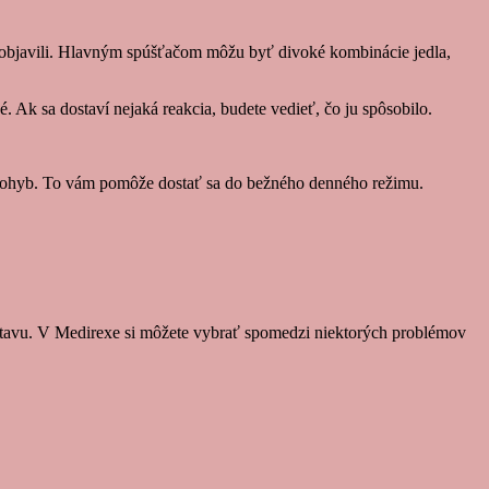
 neobjavili. Hlavným spúšťačom môžu byť divoké kombinácie jedla,
é. Ak sa dostaví nejaká reakcia, budete vedieť, čo ju spôsobilo.
ite pohyb. To vám pomôže dostať sa do bežného denného režimu.
stavu. V Medirexe si môžete vybrať spomedzi niektorých problémov