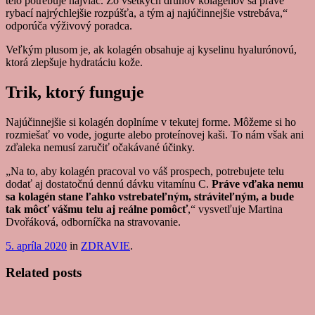
telo potrebuje najviac. Zo všetkých druhov kolagénov sa práve
rybací najrýchlejšie rozpúšťa, a tým aj najúčinnejšie vstrebáva,“
odporúča výživový poradca.
Veľkým plusom je, ak kolagén obsahuje aj kyselinu hyalurónovú,
ktorá zlepšuje hydratáciu kože.
Trik, ktorý funguje
Najúčinnejšie si kolagén doplníme v tekutej forme. Môžeme si ho
rozmiešať vo vode, jogurte alebo proteínovej kaši. To nám však ani
zďaleka nemusí zaručiť očakávané účinky.
„Na to, aby kolagén pracoval vo váš prospech, potrebujete telu
dodať aj dostatočnú dennú dávku vitamínu C.
Práve vďaka nemu
sa kolagén stane ľahko vstrebateľným, stráviteľným, a bude
tak môcť vášmu telu aj reálne pomôcť
,“ vysvetľuje Martina
Dvořáková, odborníčka na stravovanie.
5. apríla 2020
in
ZDRAVIE
.
Related posts