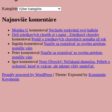
Kategórie
Najnovšie komentáre
Monika G
komentoval
Nechajte rozkvitnú svoj balkón
Deň zriedkavých chorôb aj s nami - Zriedkavé choroby
komentoval
Portál o zriedkavých chorobách pomáha už rok
Ingrida
komentoval
Naučte sa rozprávať so svojim anjelom,
pomôže vám
Peter
komentoval
Naučte sa rozprávať so svojim anjelom,
pomôže vám
Igor
komentoval
Noro Ölvecký: Nečakaná diagnóza. Príbeh o
ochorení, ktoré je vzácne, ale takmer vždy smrteľné.
Proudly powered by WordPress
|
Theme: Expound by
Konstantin
Kovshenin