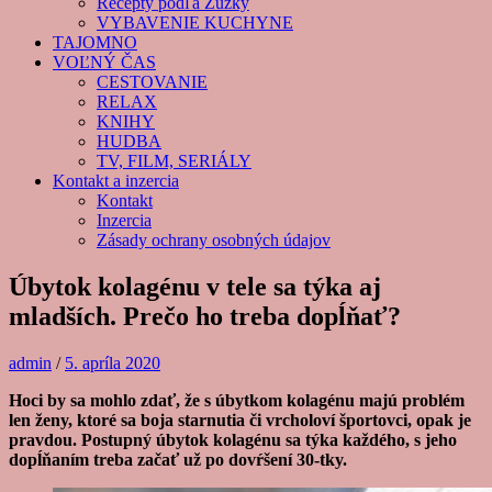
Recepty podľa Zuzky
VYBAVENIE KUCHYNE
TAJOMNO
VOĽNÝ ČAS
CESTOVANIE
RELAX
KNIHY
HUDBA
TV, FILM, SERIÁLY
Kontakt a inzercia
Kontakt
Inzercia
Zásady ochrany osobných údajov
Úbytok kolagénu v tele sa týka aj
mladších. Prečo ho treba dopĺňať?
admin
/
5. apríla 2020
Hoci by sa mohlo zdať, že s úbytkom kolagénu majú problém
len ženy, ktoré sa boja starnutia či vrcholoví športovci, opak je
pravdou. Postupný úbytok kolagénu sa týka každého, s jeho
dopĺňaním treba začať už po dovŕšení 30-tky.