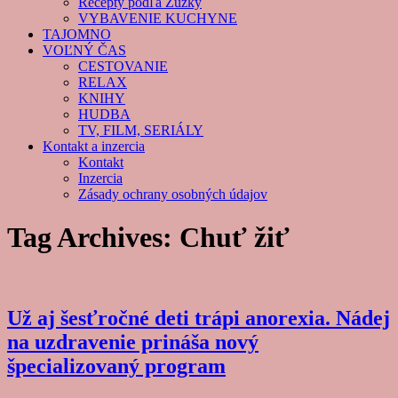
Recepty podľa Zuzky
VYBAVENIE KUCHYNE
TAJOMNO
VOĽNÝ ČAS
CESTOVANIE
RELAX
KNIHY
HUDBA
TV, FILM, SERIÁLY
Kontakt a inzercia
Kontakt
Inzercia
Zásady ochrany osobných údajov
Tag Archives:
Chuť žiť
Už aj šesťročné deti trápi anorexia. Nádej
na uzdravenie prináša nový
špecializovaný program