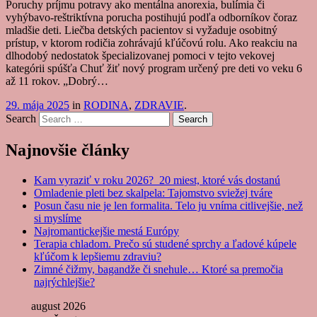
Poruchy príjmu potravy ako mentálna anorexia, bulímia či
vyhýbavo-reštriktívna porucha postihujú podľa odborníkov čoraz
mladšie deti. Liečba detských pacientov si vyžaduje osobitný
prístup, v ktorom rodičia zohrávajú kľúčovú rolu. Ako reakciu na
dlhodobý nedostatok špecializovanej pomoci v tejto vekovej
kategórii spúšťa Chuť žiť nový program určený pre deti vo veku 6
až 11 rokov. „Dobrý…
29. mája 2025
in
RODINA
,
ZDRAVIE
.
Search
Najnovšie články
Kam vyraziť v roku 2026? 20 miest, ktoré vás dostanú
Omladenie pleti bez skalpela: Tajomstvo sviežej tváre
Posun času nie je len formalita. Telo ju vníma citlivejšie, než
si myslíme
Najromantickejšie mestá Európy
Terapia chladom. Prečo sú studené sprchy a ľadové kúpele
kľúčom k lepšiemu zdraviu?
Zimné čižmy, bagandže či snehule… Ktoré sa premočia
najrýchlejšie?
august 2026