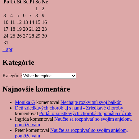
Po
Ut
St
Št
Pi
So
Ne
1
2
3
4
5
6
7
8
9
10
11
12
13
14
15
16
17
18
19
20
21
22
23
24
25
26
27
28
29
30
31
« apr
Kategórie
Kategórie
Najnovšie komentáre
Monika G
komentoval
Nechajte rozkvitnú svoj balkón
Deň zriedkavých chorôb aj s nami - Zriedkavé choroby
komentoval
Portál o zriedkavých chorobách pomáha už rok
Ingrida
komentoval
Naučte sa rozprávať so svojim anjelom,
pomôže vám
Peter
komentoval
Naučte sa rozprávať so svojim anjelom,
pomôže vám