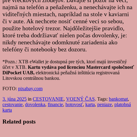
najmä na telefón a peňaženku, a nenechávajte ich na
viditeľných miestach, napríklad na stole v kaviarni
či v aute. Ak nechcete nosiť cenné veci so sebou,
použite hotelový trezor. Najdôležitejšie pravidlo,
ktoré treba dodržiavať nielen počas dovolenky, je:
nikdy nenechávajte odomknuté zariadenia ako
telefóny či notebooky bez dozoru.
*Pozn.: XTB eWallet je dostupná pre tých, ktorí majú investičný
účet v XTB.
Kartu vydáva pod licenciou Mastercard spoločnosť
DiPocket UAB,
elektronická peňažná inštitúcia registrovaná
Litovskou centrálnou bankou.
FOTO:
pixabay.com
3. júna 2025
in
CESTOVANIE
,
VOĽNÝ ČAS
. Tags:
bankomat
,
cestovanie
,
dovolenka
,
financie
,
hotovosť
,
karta
,
peniaze
,
platobná
karta
Related posts