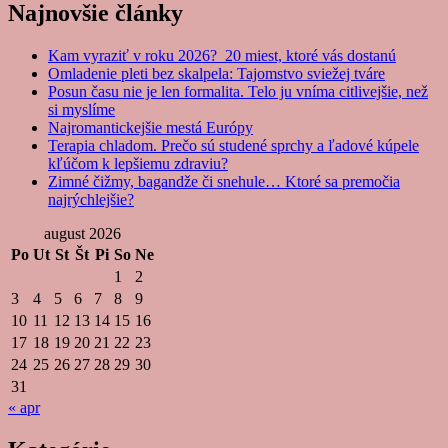
Najnovšie články
Kam vyraziť v roku 2026? 20 miest, ktoré vás dostanú
Omladenie pleti bez skalpela: Tajomstvo sviežej tváre
Posun času nie je len formalita. Telo ju vníma citlivejšie, než
si myslíme
Najromantickejšie mestá Európy
Terapia chladom. Prečo sú studené sprchy a ľadové kúpele
kľúčom k lepšiemu zdraviu?
Zimné čižmy, bagandže či snehule… Ktoré sa premočia
najrýchlejšie?
august 2026
Po
Ut
St
Št
Pi
So
Ne
1
2
3
4
5
6
7
8
9
10
11
12
13
14
15
16
17
18
19
20
21
22
23
24
25
26
27
28
29
30
31
« apr