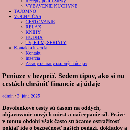
Recepty podľa Zuzky
VYBAVENIE KUCHYNE
TAJOMNO
VOĽNÝ ČAS
CESTOVANIE
RELAX
KNIHY
HUDBA
TV, FILM, SERIÁLY
Kontakt a inzercia
Kontakt
Inzercia
Zásady ochrany osobných údajov
Peniaze v bezpečí. Sedem tipov, ako si na
cestách chrániť financie aj údaje
admin
/
3. júna 2025
Dovolenkové cesty sú časom na oddych,
objavovanie nových miest a načerpanie síl. Práve
v tomto období však často strácame ostražitosť
pokiaľ ide o bezpečnosť našich peňazí, dokladov a