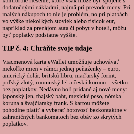
komfortné riešenie, ktoré však môže byť spojené s
dodatočnými nákladmi, najmä pri prevode meny. Pri
malých nákupoch to nie je problém, no pri platbách
vo výške niekoľkých stoviek alebo tisícok eur,
napríklad za prenájom auta či pobyt v hoteli, môžu
byť poplatky podstatne vyššie.
TIP č. 4: Chráňte svoje údaje
Viacmenová karta eWallet umožňuje uchovávať
niekoľko mien v rámci jednej peňaženky – euro,
americký dolár, britskú libru, maďarský forint,
poľský zlotý, rumunský lei a českú korunu – všetko
bez poplatkov. Nedávno boli pridané aj nové meny:
japonský jen, thajský baht, mexické peso, nórska
koruna a švajčiarsky frank. S kartou môžete
pohodlne platiť a vyberať hotovosť bezkontaktne v
zahraničných bankomatoch bez obáv zo skrytých
poplatkov.