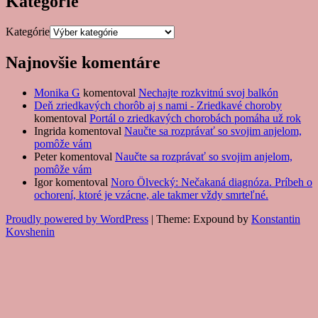
Kategórie
Kategórie
Najnovšie komentáre
Monika G
komentoval
Nechajte rozkvitnú svoj balkón
Deň zriedkavých chorôb aj s nami - Zriedkavé choroby
komentoval
Portál o zriedkavých chorobách pomáha už rok
Ingrida
komentoval
Naučte sa rozprávať so svojim anjelom,
pomôže vám
Peter
komentoval
Naučte sa rozprávať so svojim anjelom,
pomôže vám
Igor
komentoval
Noro Ölvecký: Nečakaná diagnóza. Príbeh o
ochorení, ktoré je vzácne, ale takmer vždy smrteľné.
Proudly powered by WordPress
|
Theme: Expound by
Konstantin
Kovshenin