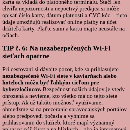
karta sa vkladá do platobného terminálu. Stačí len
chvíľa nepozornosti a nepoctivý predajca si môže
opísať číslo karty, dátum platnosti a CVC kód – tieto
údaje umožňujú realizovať online platby na účet
držiteľa karty. Plaťte sami a kartu majte neustále na
očiach.
TIP č. 6: Na nezabezpečených Wi-Fi
sieťach opatrne
Pri cestovaní si dávajte pozor, kde sa prihlasujete –
nezabezpečené Wi-Fi siete v kaviarňach alebo
hoteloch môžu byť ľahkým cieľom pre
kyberzločincov.
Bezpečnosť našich údajov je vtedy
ohrozená a nevieme, kto všetko má do tejto siete
prístup. Ak už takúto možnosť využívame,
obmedzme sa na prezeranie spravodajských portálov
alebo predpovedí počasia a vyhnime sa
prihlasovaniu do služieb, ktoré majú významný
vplyv na náš život a na blízkych – ako je internetové