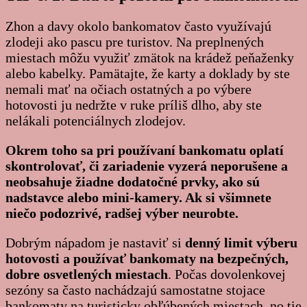
Zhon a davy okolo bankomatov často využívajú
zlodeji ako pascu pre turistov. Na preplnených
miestach môžu využiť zmätok na krádež peňaženky
alebo kabelky. Pamätajte, že karty a doklady by ste
nemali mať na očiach ostatných a po výbere
hotovosti ju nedržte v ruke príliš dlho, aby ste
nelákali potenciálnych zlodejov.
Okrem toho sa pri používaní bankomatu oplatí
skontrolovať, či zariadenie vyzerá neporušene a
neobsahuje žiadne dodatočné prvky, ako sú
nadstavce alebo mini-kamery. Ak si všimnete
niečo podozrivé, radšej výber neurobte.
Dobrým nápadom je nastaviť si
denný limit výberu
hotovosti a používať bankomaty na bezpečných,
dobre osvetlených miestach
. Počas dovolenkovej
sezóny sa často nachádzajú samostatne stojace
bankomaty na turisticky obľúbených miestach, no tie