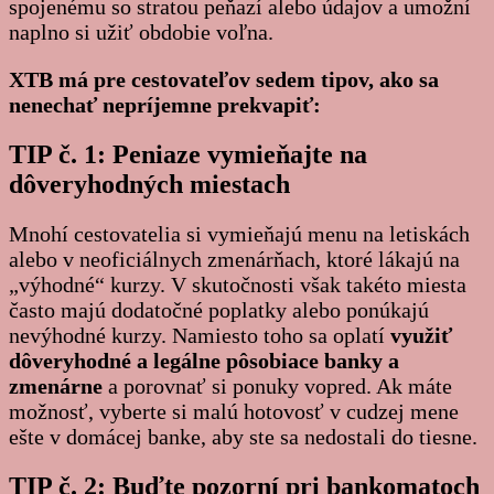
spojenému so stratou peňazí alebo údajov a umožní
naplno si užiť obdobie voľna.
XTB má pre cestovateľov sedem tipov, ako sa
nenechať nepríjemne prekvapiť:
TIP č. 1: Peniaze vymieňajte na
dôveryhodných miestach
Mnohí cestovatelia si vymieňajú menu na letiskách
alebo v neoficiálnych zmenárňach, ktoré lákajú na
„výhodné“ kurzy. V skutočnosti však takéto miesta
často majú dodatočné poplatky alebo ponúkajú
nevýhodné kurzy. Namiesto toho sa oplatí
využiť
dôveryhodné a legálne pôsobiace banky a
zmenárne
a porovnať si ponuky vopred. Ak máte
možnosť, vyberte si malú hotovosť v cudzej mene
ešte v domácej banke, aby ste sa nedostali do tiesne.
TIP č. 2: Buďte pozorní pri bankomatoch