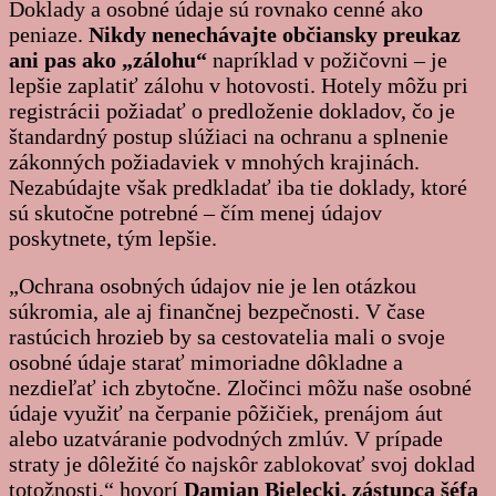
Doklady a osobné údaje sú rovnako cenné ako
peniaze.
Nikdy nenechávajte občiansky preukaz
ani pas ako „zálohu“
napríklad v požičovni – je
lepšie zaplatiť zálohu v hotovosti. Hotely môžu pri
registrácii požiadať o predloženie dokladov, čo je
štandardný postup slúžiaci na ochranu a splnenie
zákonných požiadaviek v mnohých krajinách.
Nezabúdajte však predkladať iba tie doklady, ktoré
sú skutočne potrebné – čím menej údajov
poskytnete, tým lepšie.
„Ochrana osobných údajov nie je len otázkou
súkromia, ale aj finančnej bezpečnosti. V čase
rastúcich hrozieb by sa cestovatelia mali o svoje
osobné údaje starať mimoriadne dôkladne a
nezdieľať ich zbytočne. Zločinci môžu naše osobné
údaje využiť na čerpanie pôžičiek, prenájom áut
alebo uzatváranie podvodných zmlúv. V prípade
straty je dôležité čo najskôr zablokovať svoj doklad
totožnosti,“ hovorí
Damian Bielecki, zástupca šéfa