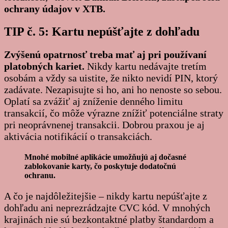
ochrany údajov v XTB.
TIP č. 5: Kartu nepúšťajte z dohľadu
Zvýšenú opatrnosť treba mať aj pri používaní
platobných kariet.
Nikdy kartu nedávajte tretím
osobám a vždy sa uistite, že nikto nevidí PIN, ktorý
zadávate. Nezapisujte si ho, ani ho nenoste so sebou.
Oplatí sa zvážiť aj zníženie denného limitu
transakcií, čo môže výrazne znížiť potenciálne straty
pri neoprávnenej transakcii. Dobrou praxou je aj
aktivácia notifikácií o transakciách.
Mnohé mobilné aplikácie umožňujú aj dočasné
zablokovanie karty, čo poskytuje dodatočnú
ochranu.
A čo je najdôležitejšie – nikdy kartu nepúšťajte z
dohľadu ani neprezrádzajte CVC kód. V mnohých
krajinách nie sú bezkontaktné platby štandardom a