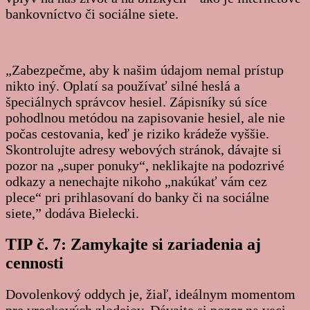
bankovníctvo či sociálne siete.
„Zabezpečme, aby k našim údajom nemal prístup
nikto iný. Oplatí sa používať silné heslá a
špeciálnych správcov hesiel. Zápisníky sú síce
pohodlnou metódou na zapisovanie hesiel, ale nie
počas cestovania, keď je riziko krádeže vyššie.
Skontrolujte adresy webových stránok, dávajte si
pozor na „super ponuky“, neklikajte na podozrivé
odkazy a nenechajte nikoho „nakúkať vám cez
plece“ pri prihlasovaní do banky či na sociálne
siete,” dodáva Bielecki.
TIP č. 7: Zamykajte si zariadenia aj
cennosti
Dovolenkový oddych je, žiaľ, ideálnym momentom
pre vreckových zlodejov. Dávajte si pozor na veci,