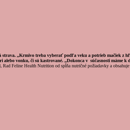
á strava. ,,Krmivo treba vyberať podľa veku a potrieb mačiek z hľ
útri alebo vonku, či sú kastrované. ,,Dokonca v súčasnosti máme k 
, Rad Feline Health Nutrition od spĺňa nutričné požiadavky a obsahuje