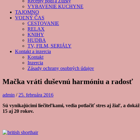
Recepty podľa Zuzky
VYBAVENIE KUCHYNE
TAJOMNO
VOĽNÝ ČAS
CESTOVANIE
RELAX
KNIHY
HUDBA
TV, FILM, SERIÁLY
Kontakt a inzercia
Kontakt
Inzercia
Zásady ochrany osobných údajov
Mačka vráti duševnú harmóniu a radosť
admin
/
25. februára 2016
Sú vynikajúcimi liečiteľkami, vedia potlačiť stres aj žiaľ, a do
15 aj 20 rokov.