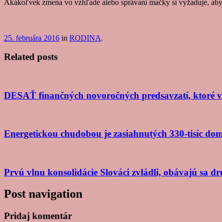
Akákoľvek zmena vo vzhľade alebo správaní mačky si vyžaduje, aby st
25. februára 2016
in
RODINA
.
Related posts
DESAŤ finančných novoročných predsavzatí, ktoré v
Energetickou chudobou je zasiahnutých 330-tisíc domá
Prvú vlnu konsolidácie Slováci zvládli, obávajú sa d
Post navigation
Pridaj komentár