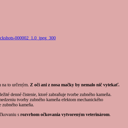
m na to určeným.
Z očí ani z nosa mačky by nemalo nič vytekať.
ôležité denné čistenie, ktoré zabraňuje tvorbe zubného kameňa.
 obmedzeniu tvorby zubného kameňa efektom mechanického
rme zubného kameňa.
očkovaniu s
rozvrhom očkovania vytvoreným veterinárom
.