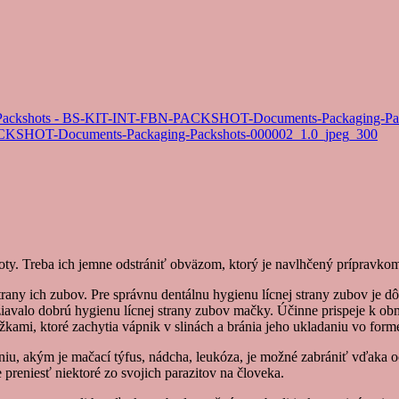
ty. Treba ich jemne odstrániť obväzom, ktorý je navlhčený prípravko
trany ich zubov. Pre správnu dentálnu hygienu lícnej strany zubov je d
ržiavalo dobrú hygienu lícnej strany zubov mačky. Účinne prispeje k
žkami, ktoré zachytia vápnik v slinách a bránia jeho ukladaniu vo fo
iu, akým je mačací týfus, nádcha, leukóza, je možné zabrániť vďaka 
eniesť niektoré zo svojich parazitov na človeka.