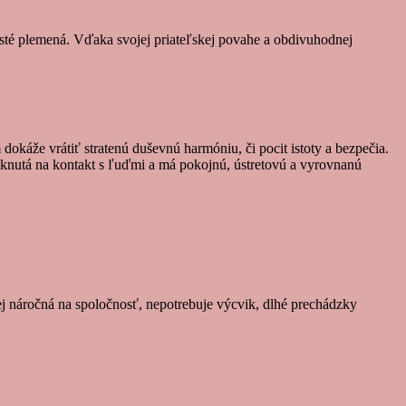
srsté plemená. Vďaka svojej priateľskej povahe a obdivuhodnej
dokáže vrátiť stratenú duševnú harmóniu, či pocit istoty a bezpečia.
vyknutá na kontakt s ľuďmi a má pokojnú, ústretovú a vyrovnanú
nej náročná na spoločnosť, nepotrebuje výcvik, dlhé prechádzky