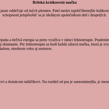
Britská krátkosrstá mačka
u jasne oddeľuje od iných plemien. Patrí medzi najobľúbenejšie krátko
schopnosti prispôsobiť sa je ideálnym spoločníkom detí i dospelých.
tia a liečivá energia sa preto využíva v rámci felinoterapie. Pradením 
j sklamanie. Pre felinoterapiu sa hodí každá zdravá mačka, ktorá je z
mladom, strednom veku aj seniorov.
níkovi a domácom miláčikovi. Na rozdiel od psa je samostatnejšia, je me