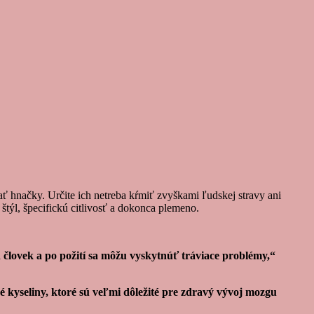
ť hnačky. Určite ich netreba kŕmiť zvyškami ľudskej stravy ani
týl, špecifickú citlivosť a dokonca plemeno.
lovek a po požití sa môžu vyskytnúť tráviace problémy,“
 kyseliny, ktoré sú veľmi dôležité pre zdravý vývoj mozgu