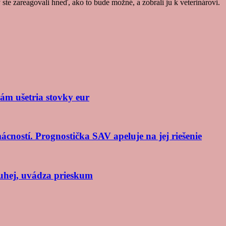
e zareagovali hneď, ako to bude možné, a zobrali ju k veterinárovi.
ám ušetria stovky eur
cností. Prognostička SAV apeluje na jej riešenie
ruhej, uvádza prieskum