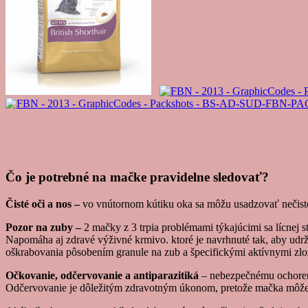
Čo je potrebné na mačke pravidelne sledovať?
Čisté oči a nos –
vo vnútornom kútiku oka sa môžu usadzovať nečisto
Pozor na zuby –
2 mačky z 3 trpia problémami týkajúcimi sa lícnej s
Napomáha aj zdravé výživné krmivo. ktoré je navrhnuté tak, aby ud
oškrabovania pôsobením granule na zub a špecifickými aktívnymi zlo
Očkovanie, odčervovanie a antiparazitiká
– nebezpečnému ochoren
Odčervovanie je dôležitým zdravotným úkonom, pretože mačka môže pr