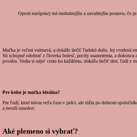
Oproti európskej má mohutnejšiu a zavalitejšiu postavu, čo j
Mačka je veľmi vnímavá, a dokáže liečiť ľudskú dušu. Jej vrodená empa
Sú schopné odobrať z človeka bolesť, pocity osamotenia, a dokonca a
povahu. Vedia si nájsť cestu ku každému, dokážu liečiť deti, ľudí v 
Pre koho je mačka ideálna?
Pre ľudí, ktorí trávia veľa času v práci, ale túžia po dobrom spoloč
a neruší susedov.
Aké plemeno si vybrať?