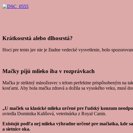
Krátkosrstá alebo dlhosrstá?
Hoci pre tento jav nie je žiadne vedecké vysvetlenie, bolo spozorovan
Mačky pijú mlieko iba v rozprávkach
Mačka je striktný mäsožravec s telom perfektne prispôsobeným na tak
kosťami. Aby bola mačka zdravá a dožila sa vysokého veku, musí dost
„U mačiek sa klasické mlieka určené pre ľudský konzum neodpor
uviedla Dominika Kališová, veterinárka z Royal Canin.
Existujú podľa nej mlieka výhradne určené pre mačiatka, kde sa
a sietnice oka.