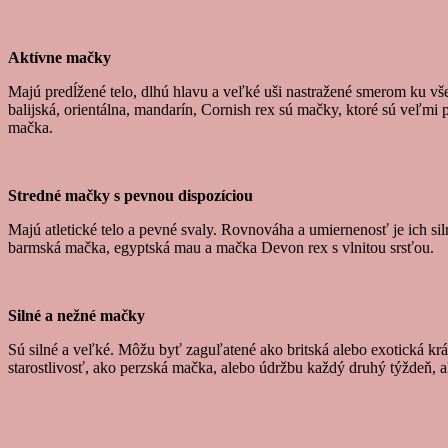
Aktívne mačky
Majú predĺžené telo, dlhú hlavu a veľké uši nastražené smerom ku vš
balijská, orientálna, mandarín, Cornish rex sú mačky, ktoré sú veľmi 
mačka.
Stredné mačky s pevnou dispozíciou
Majú atletické telo a pevné svaly. Rovnováha a umiernenosť je ich s
barmská mačka, egyptská mau a mačka Devon rex s vlnitou srsťou.
Silné a nežné mačky
Sú silné a veľké. Môžu byť zaguľatené ako britská alebo exotická krá
starostlivosť, ako perzská mačka, alebo údržbu každý druhý týždeň, 