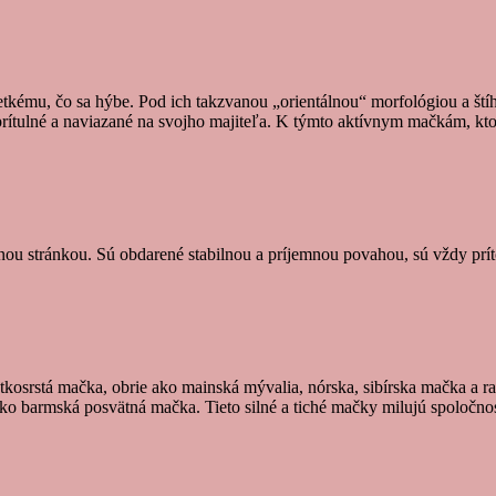
etkému, čo sa hýbe. Pod ich takzvanou „orientálnou“ morfológiou a ští
prítulné a naviazané na svojho majiteľa. K týmto aktívnym mačkám, ktor
ilnou stránkou. Sú obdarené stabilnou a príjemnou povahou, sú vždy prí
tkosrstá mačka, obrie ako mainská mývalia, nórska, sibírska mačka a ra
ako barmská posvätná mačka. Tieto silné a tiché mačky milujú spoločno