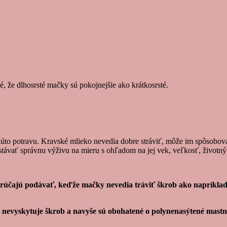
é, že dlhosrsté mačky sú pokojnejšie ako krátkosrsté.
úto potravu. Kravské mlieko nevedia dobre stráviť, môže im spôsobova
ávať správnu výživu na mieru s ohľadom na jej vek, veľkosť, životný š
účajú podávať, keďže mačky nevedia tráviť škrob ako napríklad č
 nevyskytuje škrob a navyše sú obohatené o polynenasýtené mastné