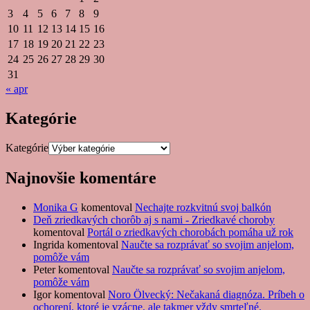
3
4
5
6
7
8
9
10
11
12
13
14
15
16
17
18
19
20
21
22
23
24
25
26
27
28
29
30
31
« apr
Kategórie
Kategórie
Najnovšie komentáre
Monika G
komentoval
Nechajte rozkvitnú svoj balkón
Deň zriedkavých chorôb aj s nami - Zriedkavé choroby
komentoval
Portál o zriedkavých chorobách pomáha už rok
Ingrida
komentoval
Naučte sa rozprávať so svojim anjelom,
pomôže vám
Peter
komentoval
Naučte sa rozprávať so svojim anjelom,
pomôže vám
Igor
komentoval
Noro Ölvecký: Nečakaná diagnóza. Príbeh o
ochorení, ktoré je vzácne, ale takmer vždy smrteľné.