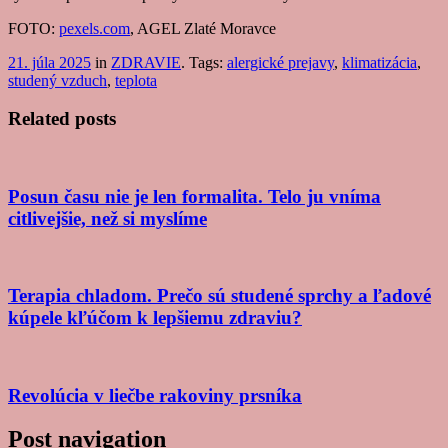
FOTO:
pexels.com
, AGEL Zlaté Moravce
21. júla 2025
in
ZDRAVIE
. Tags:
alergické prejavy
,
klimatizácia
,
studený vzduch
,
teplota
Related posts
Posun času nie je len formalita. Telo ju vníma
citlivejšie, než si myslíme
Terapia chladom. Prečo sú studené sprchy a ľadové
kúpele kľúčom k lepšiemu zdraviu?
Revolúcia v liečbe rakoviny prsníka
Post navigation