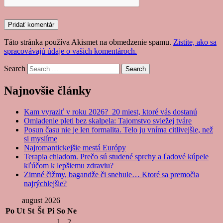
Táto stránka používa Akismet na obmedzenie spamu.
Zistite, ako sa
spracovávajú údaje o vašich komentároch.
Search
Najnovšie články
Kam vyraziť v roku 2026? 20 miest, ktoré vás dostanú
Omladenie pleti bez skalpela: Tajomstvo sviežej tváre
Posun času nie je len formalita. Telo ju vníma citlivejšie, než
si myslíme
Najromantickejšie mestá Európy
Terapia chladom. Prečo sú studené sprchy a ľadové kúpele
kľúčom k lepšiemu zdraviu?
Zimné čižmy, bagandže či snehule… Ktoré sa premočia
najrýchlejšie?
august 2026
Po
Ut
St
Št
Pi
So
Ne
1
2