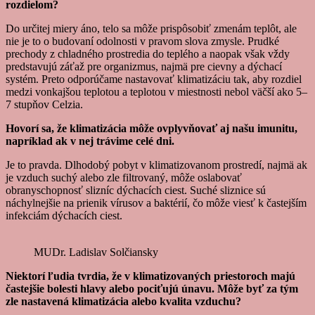
rozdielom?
Do určitej miery áno, telo sa môže prispôsobiť zmenám teplôt, ale
nie je to o budovaní odolnosti v pravom slova zmysle. Prudké
prechody z chladného prostredia do teplého a naopak však vždy
predstavujú záťaž pre organizmus, najmä pre cievny a dýchací
systém. Preto odporúčame nastavovať klimatizáciu tak, aby rozdiel
medzi vonkajšou teplotou a teplotou v miestnosti nebol väčší ako 5–
7 stupňov Celzia.
Hovorí sa, že klimatizácia môže ovplyvňovať aj našu imunitu,
napríklad ak v nej trávime celé dni.
Je to pravda. Dlhodobý pobyt v klimatizovanom prostredí, najmä ak
je vzduch suchý alebo zle filtrovaný, môže oslabovať
obranyschopnosť slizníc dýchacích ciest. Suché sliznice sú
náchylnejšie na prienik vírusov a baktérií, čo môže viesť k častejším
infekciám dýchacích ciest.
MUDr. Ladislav Solčiansky
Niektorí ľudia tvrdia, že v klimatizovaných priestoroch majú
častejšie bolesti hlavy alebo pociťujú únavu. Môže byť za tým
zle nastavená klimatizácia alebo kvalita vzduchu?