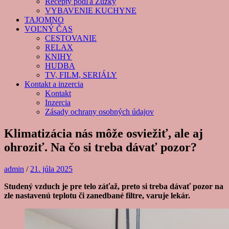
Recepty podľa Zuzky
VYBAVENIE KUCHYNE
TAJOMNO
VOĽNÝ ČAS
CESTOVANIE
RELAX
KNIHY
HUDBA
TV, FILM, SERIÁLY
Kontakt a inzercia
Kontakt
Inzercia
Zásady ochrany osobných údajov
Klimatizácia nás môže osviežiť, ale aj
ohroziť. Na čo si treba dávať pozor?
admin
/
21. júla 2025
Studený vzduch je pre telo záťaž, preto si treba dávať pozor na
zle nastavenú teplotu či zanedbané filtre, varuje lekár.