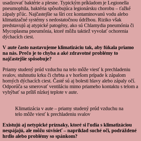
usadzovať baktérie a plesne. Typickým príkladom je Legionella
pneumophila, baktéria spôsobujúca legionársku chorobu – ťažké
zápaly pľúc. Najčastejšie sa šíri cez kontaminovanú vodu alebo
klimatizačné systémy s nedostatočnou údržbou. Riziko však
predstavujú aj atypické patogény, ako sú Chlamydia pneumónia či
Mycoplasma pneumónia, ktoré môžu taktiež vyvolať ochorenia
dýchacích ciest.
V aute často nastavujeme klimatizáciu tak, aby fúkala priamo
na nás. Prečo je to chyba a aké zdravotné problémy to
najčastejšie spôsobuje?
Priamy studený prúd vzduchu na telo môže viesť k prechladeniu
svalov, stuhnutiu krku či chrbta a v horšom prípade k zápalom
horných dýchacích ciest. Časté sú aj bolesti hlavy alebo zápaly očí.
Odporúča sa smerovať ventiláciu mimo priameho kontaktu s telom a
vyhýbať sa príliš nízkej teplote v aute.
Klimatizácia v aute – priamy studený prúd vzduchu na
telo môže viesť k prechladeniu svalov
Existujú aj netypické príznaky, ktoré si ľudia s klimatizáciou
nespájajú, ale môžu súvisieť – napríklad suché oči, podráždené
hrdlo alebo problémy so spánkom?