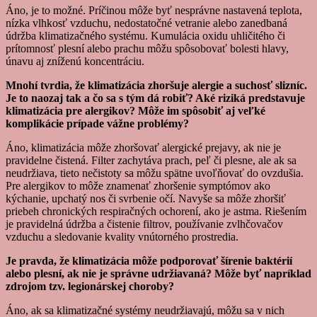
Áno, je to možné. Príčinou môže byť nesprávne nastavená teplota,
nízka vlhkosť vzduchu, nedostatočné vetranie alebo zanedbaná
údržba klimatizačného systému. Kumulácia oxidu uhličitého či
prítomnosť plesní alebo prachu môžu spôsobovať bolesti hlavy,
únavu aj zníženú koncentráciu.
Mnohí tvrdia, že klimatizácia zhoršuje alergie a suchosť slizníc.
Je to naozaj tak a čo sa s tým dá robiť? Aké riziká predstavuje
klimatizácia pre alergikov? Môže im spôsobiť aj veľké
komplikácie prípade vážne problémy?
Áno, klimatizácia môže zhoršovať alergické prejavy, ak nie je
pravidelne čistená. Filter zachytáva prach, peľ či plesne, ale ak sa
neudržiava, tieto nečistoty sa môžu spätne uvoľňovať do ovzdušia.
Pre alergikov to môže znamenať zhoršenie symptómov ako
kýchanie, upchatý nos či svrbenie očí. Navyše sa môže zhoršiť
priebeh chronických respiračných ochorení, ako je astma. Riešením
je pravidelná údržba a čistenie filtrov, používanie zvlhčovačov
vzduchu a sledovanie kvality vnútorného prostredia.
Je pravda, že klimatizácia môže podporovať šírenie baktérií
alebo plesní, ak nie je správne udržiavaná? Môže byť napríklad
zdrojom tzv. legionárskej choroby?
Áno, ak sa klimatizačné systémy neudržiavajú, môžu sa v nich