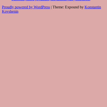
Proudly powered by WordPress
|
Theme: Expound by
Konstantin
Kovshenin