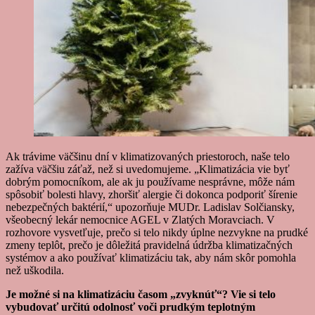
Ak trávime väčšinu dní v klimatizovaných priestoroch, naše telo
zažíva väčšiu záťaž, než si uvedomujeme. „Klimatizácia vie byť
dobrým pomocníkom, ale ak ju používame nesprávne, môže nám
spôsobiť bolesti hlavy, zhoršiť alergie či dokonca podporiť šírenie
nebezpečných baktérií,“ upozorňuje MUDr. Ladislav Solčiansky,
všeobecný lekár nemocnice AGEL v Zlatých Moravciach. V
rozhovore vysvetľuje, prečo si telo nikdy úplne nezvykne na prudké
zmeny teplôt, prečo je dôležitá pravidelná údržba klimatizačných
systémov a ako používať klimatizáciu tak, aby nám skôr pomohla
než uškodila.
Je možné si na klimatizáciu časom „zvyknúť“? Vie si telo
vybudovať určitú odolnosť voči prudkým teplotným