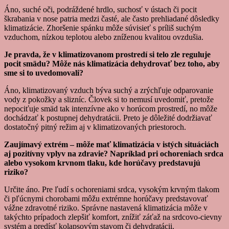
Áno, suché oči, podráždené hrdlo, suchosť v ústach či pocit
škrabania v nose patria medzi časté, ale často prehliadané dôsledky
klimatizácie. Zhoršenie spánku môže súvisieť s príliš suchým
vzduchom, nízkou teplotou alebo zníženou kvalitou ovzdušia.
Je pravda, že v klimatizovanom prostredí si telo zle reguluje
pocit smädu? Môže nás klimatizácia dehydrovať bez toho, aby
sme si to uvedomovali?
Áno, klimatizovaný vzduch býva suchý a zrýchľuje odparovanie
vody z pokožky a slizníc. Človek si to nemusí uvedomiť, pretože
nepociťuje smäd tak intenzívne ako v horúcom prostredí, no môže
dochádzať k postupnej dehydratácii. Preto je dôležité dodržiavať
dostatočný pitný režim aj v klimatizovaných priestoroch.
Zaujímavý extrém – môže mať klimatizácia v istých situáciách
aj pozitívny vplyv na zdravie? Napríklad pri ochoreniach srdca
alebo vysokom krvnom tlaku, kde horúčavy predstavujú
riziko?
Určite áno. Pre ľudí s ochoreniami srdca, vysokým krvným tlakom
či pľúcnymi chorobami môžu extrémne horúčavy predstavovať
vážne zdravotné riziko. Správne nastavená klimatizácia môže v
takýchto prípadoch zlepšiť komfort, znížiť záťaž na srdcovo-cievny
systém a predísť kolapsovým stavom či dehydratácii.