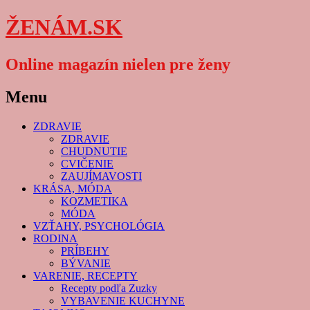
ŽENÁM.SK
Online magazín nielen pre ženy
Menu
Skip
ZDRAVIE
to
ZDRAVIE
content
CHUDNUTIE
CVIČENIE
ZAUJÍMAVOSTI
KRÁSA, MÓDA
KOZMETIKA
MÓDA
VZŤAHY, PSYCHOLÓGIA
RODINA
PRÍBEHY
BÝVANIE
VARENIE, RECEPTY
Recepty podľa Zuzky
VYBAVENIE KUCHYNE