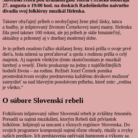
27. augusta o 19:00 hod. na doskách Radošinského naivného
divadla svoj folklórny muzikál Helenka.
Takmer obyčajný príbeh o neobyčajnej žene plný lásky, tanca
a hudby, je inšpirovaný životom Černekovej starej mamy. Helenka
žila pred takmer 100 rokmi, ale jej príbeh je stále hmatateľný,
aktuálny a prítomný aj v dnešnej modernej dobe.
Je to príbeh osudom ťažko skúšanej ženy, ktorá prišla o svoje prvé
dieťa, bola nútená sa presťahovať a spolu s rodinou prišla o celý
majetok. Aj napriek všetkým týmto skutočnostiam je muzikál
farebný a veselý. Dielo poukazuje na jednu z najdôležitejších
hodnôt života – na rodinu. Režisér Jozef Černek ponúka
prostredníctvom svojho predstavenia každému divákovi možnosť
zamyslieť sa nad hlavným posolstvom príbehu, ktoré znie: „rodina
je všetko.“
O súbore Slovenskí rebeli
Folklórom inšpirovaný súbor Slovenskí rebeli je zvláštny fenomén.
Presadil sa najmä muzikálmi, ktorým Rebeli dali prívlastok
folklórne. Inšpirujú sa tancami z rôznych regiónov Slovenska. Do
svojich programov komponujú najmä rôzne obrady, rituály a zvyky
našich predkov. Ich predstavenia oplývajú humorom a výkony sa