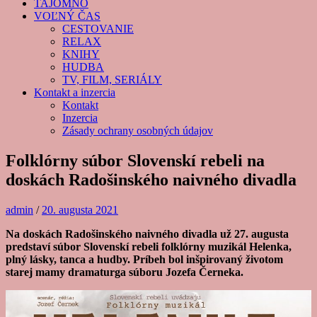
TAJOMNO
VOĽNÝ ČAS
CESTOVANIE
RELAX
KNIHY
HUDBA
TV, FILM, SERIÁLY
Kontakt a inzercia
Kontakt
Inzercia
Zásady ochrany osobných údajov
Folklórny súbor Slovenskí rebeli na
doskách Radošinského naivného divadla
admin
/
20. augusta 2021
Na doskách Radošinského naivného divadla už 27. augusta
predstaví súbor Slovenskí rebeli folklórny muzikál Helenka,
plný lásky, tanca a hudby. Príbeh bol inšpirovaný životom
starej mamy dramaturga súboru Jozefa Černeka.