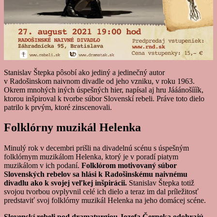
Stanislav Štepka pôsobí ako jediný a jedinečný autor
v Radošinskom naivnom divadle od jeho vzniku, v roku 1963.
Okrem mnohých iných úspešných hier, napísal aj hru Jááánošííík,
ktorou inšpiroval k tvorbe súbor Slovenskí rebeli. Práve toto dielo
patrilo k prvým, ktoré zinscenovali.
Folklórny muzikál Helenka
Minulý rok v decembri prišli na divadelnú scénu s úspešným
folklórnym muzikálom Helenka, ktorý je v poradí piatym
muzikálom v ich podaní.
Folklórom motivovaný súbor
Slovenských rebelov sa hlási k Radošinskému naivnému
divadlu ako k svojej veľkej inšpirácii.
Stanislav Štepka totiž
svojou tvorbou ovplyvnil celé ich dielo a teraz im dal príležitosť
predstaviť svoj folklórny muzikál Helenka na jeho domácej scéne.
Slovenskí rebeli pod dramaturgiou Jozefa Černeka odohrajú