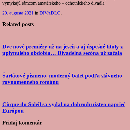
vymykajú rámcom amatérskeho – ochotníckeho divadla.
20. augusta 2021
in
DIVADLO
.
Related posts
Dve nové premiéry už na jeseň a aj úspešné tituly z
uplynulého obdobia… Divadelná sezóna už začala
Šarlátové písmeno, moderný balet podľa slávneho
rovnomenného románu
Cirque du Soleil sa vydal na dobrodružstvo naprieč
Európou
Post
Pridaj komentár