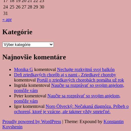
17
18
19
20
21
22
23
24
25
26
27
28
29
30
31
« apr
Kategórie
Kategórie
Najnovšie komentáre
Monika G
komentoval
Nechajte rozkvitnú svoj balkón
Deň zriedkavých chorôb aj s nami - Zriedkavé choroby
komentoval
Portál o zriedkavých chorobách pomáha už rok
Ingrida
komentoval
Naučte sa rozprávať so svojim anjelom,
pomôže vám
Peter
komentoval
Naučte sa rozprávať so svojim anjelom,
pomôže vám
Igor
komentoval
Noro Ölvecký: Nečakaná diagnóza. Príbeh o
ochorení, ktoré je vzácne, ale takmer vždy smrteľné.
Proudly powered by WordPress
|
Theme: Expound by
Konstantin
Kovshenin