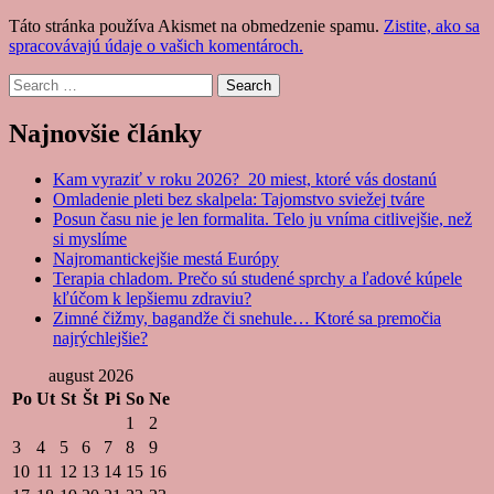
Táto stránka používa Akismet na obmedzenie spamu.
Zistite, ako sa
spracovávajú údaje o vašich komentároch.
Search
Najnovšie články
Kam vyraziť v roku 2026? 20 miest, ktoré vás dostanú
Omladenie pleti bez skalpela: Tajomstvo sviežej tváre
Posun času nie je len formalita. Telo ju vníma citlivejšie, než
si myslíme
Najromantickejšie mestá Európy
Terapia chladom. Prečo sú studené sprchy a ľadové kúpele
kľúčom k lepšiemu zdraviu?
Zimné čižmy, bagandže či snehule… Ktoré sa premočia
najrýchlejšie?
august 2026
Po
Ut
St
Št
Pi
So
Ne
1
2
3
4
5
6
7
8
9
10
11
12
13
14
15
16