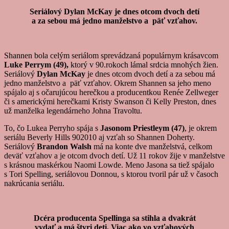
Seriálový Dylan McKay je dnes otcom dvoch detí
a za sebou má jedno manželstvo a päť vzťahov.
Shannen bola celým seriálom sprevádzaná populárnym krásavcom
Luke Perrym (49),
ktorý v 90.rokoch lámal srdcia mnohých žien.
Seriálový
Dylan McKay
je dnes otcom dvoch detí a za sebou má
jedno manželstvo a päť vzťahov. Okrem Shannen sa jeho meno
spájalo aj s očarujúcou herečkou a producentkou Renée Zellweger
či s americkými herečkami Kristy Swanson či Kelly Preston, dnes
už manželka legendárneho Johna Travoltu.
To, čo Lukea Perryho spája s
Jasonom Priestleym (47)
, je okrem
seriálu Beverly Hills 902010 aj vzťah so Shannen Doherty.
Seriálový
Brandon Walsh
má na konte dve manželstvá, celkom
deväť vzťahov a je otcom dvoch detí. Už 11 rokov žije v manželstve
s krásnou maskérkou Naomi Lowde. Meno Jasona sa tiež spájalo
s Tori Spelling, seriálovou Donnou, s ktorou tvoril pár už v časoch
nakrúcania seriálu.
Dcéra producenta Spellinga sa stihla a dvakrát
vydať a má štyri deti. Viac ako vo vzťahových