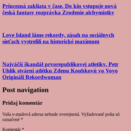
Princezná zakliata v čase. Do kín vstupuje nová
česká fantasy rozprávka Zrodenie alchymistky
Love Island láme rekordy, zásah na sociálnych
sieťach vystrelili na historické maximum
Najväčší škandál prvorepublikovej atletiky. Petr
Uhlík stvárni atlétku Zdenu Koubkovú vo Voyo
Origináli Rekordwoman
Post navigation
Pridaj komentár
Vaša e-mailová adresa nebude zverejnená.
Vyžadované polia sú
označené
*
Komentár
*