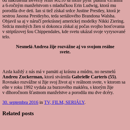
od nakrútenia Beverly Hills 90210 sa môže pýšiť piatimi vzťahmi
a 6-ročným manželstvom s mladučkou Erin Ludwig, ktorá mu
porodila dve deti. Ian si tiež získal srdce Justine Prestley, ktorá je
sestrou Jasona Prestleyho, teda seriálového Brandona Walsha.
Objavil sa aj v náručí prekrásnej americkej modelky Nikki Ziering.
Srdcia mnohých žien si dokonca získal aj počas svojho hosťovania
v striptízovej šou Chippendales, kde svetu ukázal svoje vyrysované
telo.
Nesmelá Andrea žije rozvážne aj vo svojom reálne
svete.
Azda každý z nás má v pamäti aj krásnu a múdru, no nesmelú
Andreu Zuckerman,
ktorú stvárnila
Gabrielle Carteris (55)
.
Rovnako rozvážne si žije svoj život aj v reálnom svete, v ktorom sa
ešte v roku 1992 vydala za burzového makléra, s ktorým žije
v dlhoročnom šťastnom manželstve a porodila mu dve dcéry.
30. septembra 2016
in
TV, FILM, SERIÁLY
.
Related posts