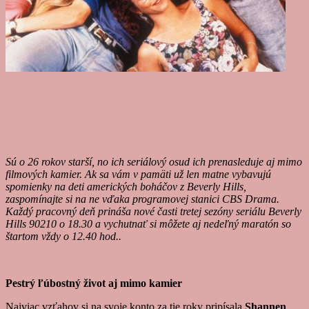
Sú o 26 rokov starší, no ich seriálový osud ich prenasleduje aj mimo
filmových kamier. Ak sa vám v pamäti už len matne vybavujú
spomienky na deti amerických boháčov z Beverly Hills,
zaspomínajte si na ne vďaka programovej stanici CBS Drama.
Každý pracovný deň prináša nové časti tretej sezóny seriálu Beverly
Hills 90210 o 18.30 a vychutnať si môžete aj nedeľný maratón so
štartom vždy o 12.40 hod..
Pestrý ľúbostný život aj mimo kamier
Najviac vzťahov si na svoje konto za tie roky pripísala
Shannen