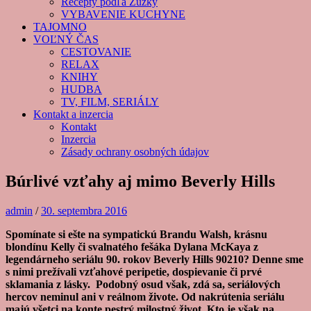
Recepty podľa Zuzky
VYBAVENIE KUCHYNE
TAJOMNO
VOĽNÝ ČAS
CESTOVANIE
RELAX
KNIHY
HUDBA
TV, FILM, SERIÁLY
Kontakt a inzercia
Kontakt
Inzercia
Zásady ochrany osobných údajov
Búrlivé vzťahy aj mimo Beverly Hills
admin
/
30. septembra 2016
Spomínate si ešte na sympatickú Brandu Walsh, krásnu
blondínu Kelly či svalnatého fešáka Dylana McKaya z
legendárneho seriálu 90. rokov Beverly Hills 90210? Denne sme
s nimi prežívali vzťahové peripetie, dospievanie či prvé
sklamania z lásky. Podobný osud však, zdá sa, seriálových
hercov neminul ani v reálnom živote. Od nakrútenia seriálu
majú všetci na konte pestrý milostný život. Kto je však na