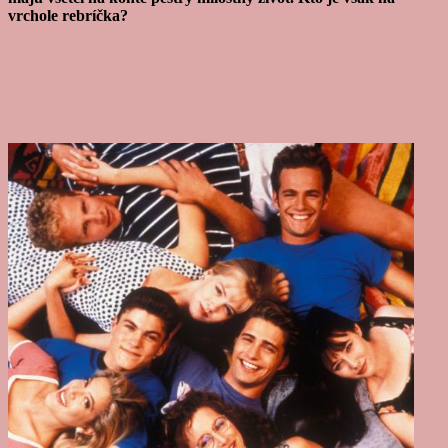
vrchole rebríčka?