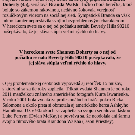
Doherty (45),
seriálová
Branda Walsh
. Ťažko chorá herečka, ktorá
bojuje so zákernou rakovinou, nedávno šokovala verejnosť
rozlúčkovým videom na sociálnej sieti. Sympatická Branda sa však
mimo kamier nepreslávila svojim bezproblémovým charakterom.
V hereckom svete sa o nej od počiatku seriálu Beverly Hills 90210
pošepkávalo, že jej sláva stúpla veľmi rýchlo do hlavy.
V hereckom svete Shannen Doherty sa o nej od
počiatku seriálu Beverly Hills 90210 pošepkávalo, že
jej sláva stúpla veľmi rýchlo do hlavy.
O jej problematickej osobnosti vypovedá aj rebríček 15 mužov,
s ktorými sa za tie roky zaplietla. Trikrát vydatá Shannen je od roku
2011 manželkou známeho amerického fotografa Kurta Iswarienka.
V roku 2001 bola vydatá za profesionálneho hráča pokru Ricka
Salomona a okolo prsta si obmotala aj amerického herca Ashleyho
Hamiltona. Už v 90.rokoch sa zaplietla so svojou seriálovou láskou
Luke Perrym (Dylan McKay) a povráva sa, že neodolala ani šarmu
svojho filmového brata Brandona Walsha (Jason Priestley).