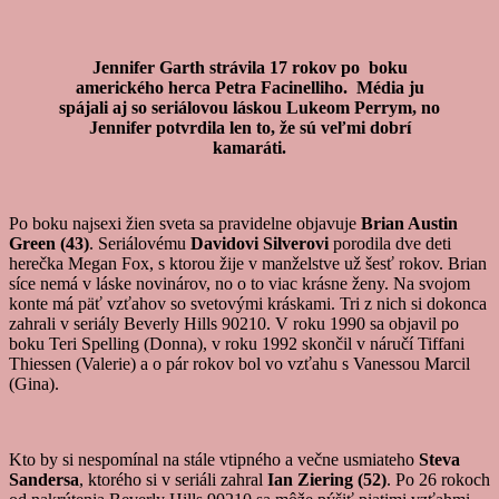
Jennifer Garth strávila 17 rokov po boku
amerického herca Petra Facinelliho. Média ju
spájali aj so seriálovou láskou Lukeom Perrym, no
Jennifer potvrdila len to, že sú veľmi dobrí
kamaráti.
Po boku najsexi žien sveta sa pravidelne objavuje
Brian Austin
Green (43)
. Seriálovému
Davidovi Silverovi
porodila dve deti
herečka Megan Fox, s ktorou žije v manželstve už šesť rokov. Brian
síce nemá v láske novinárov, no o to viac krásne ženy. Na svojom
konte má päť vzťahov so svetovými kráskami. Tri z nich si dokonca
zahrali v seriály Beverly Hills 90210. V roku 1990 sa objavil po
boku Teri Spelling (Donna), v roku 1992 skončil v náručí Tiffani
Thiessen (Valerie) a o pár rokov bol vo vzťahu s Vanessou Marcil
(Gina).
Kto by si nespomínal na stále vtipného a večne usmiateho
Steva
Sandersa
, ktorého si v seriáli zahral
Ian Ziering (52)
. Po 26 rokoch