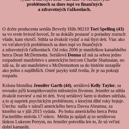
problémoch sa dnes topí vo finančných
a zdravotných ťažkostiach.
O dcére producenta seriálu Beverly Hills 90210
Tori Spelling (43)
sa vo svete hviezd hovorí, že sa dokáže postarať o poriadny rozruch
všade, kam vkročí. Stihla sa dvakrát vydať a má štyri deti. Viac ako
vo vzťahových problémoch sa dnes topí vo finančných
a zdravotných ťažkostiach. Od roku 2006 je manželkou kanadského
herca Dean McDermotta. Seriálová
Donna
už má za sebou jedno
rozpadnuté manželstvo s americkým hercom Charlie Shahnaian, no
zdá sa, že ani manželstvo s McDermottom sa do histórie nezapíše
ako jedno z najdlhších. Ostré jazyky totiž tvrdia, že je na pokraji
rozpadu.
Krásna blondína
Jennifer Garth (44)
, seriálová
Kelly Taylor
, sa
rovnako pýši komplikovaným milostným životom. Jennifer sa stihla
dvakrát rozviesť a má tri deti. Svoj seriálový šarm si dodnes udržala,
a to aj napriek psychickým problémom, s ktorými dlhé roky bojuje.
Útechu našla v náručí amerického herca Davea Abramsa, za
ktorého sa v júli 2015 vydala. Po boku amerického herca Petra
Facinelliho strávila 17 rokov. Média ju spájali aj so seriálovou
láskou Lukeom Perrym, no Jennifer potvrdila len to, že sú veľmi
dobrí kamaráti.