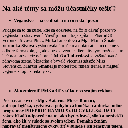
Na aké témy sa môžu účastníčky tešiť?
Vegánstvo – na čo dbať a na čo si dať pozor
Pridajte sa to diskusie, kde sa dozviete, na čo si dávať pozor vo
vegánskom stravovaní. Viesť ju budú traja spíkri –
PharmDR.
Veronika Sivová PhD., Mirka Luberdová a Mgr. Martin Šmahel.
Veronika Sivová
vyštudovala farmáciu a doktorát na medicíne v
odbore farmakológia, ale dnes sa venuje alternatívnym možnostiam
liečby a prevencie ochorení.
Mirka Luberdová
je vyštudovaná
zdravotná sestra, blogerka a bývalá vicemiss súťaže Miss
Slovensko.
Martin Šmahel
je moderátor, fitness tréner, a majiteľ
vegan e-shopu smakoty.sk.
Ako zmierniť PMS a žiť v súlade so svojím cyklom
Prednášku povedie
Mgr. Katarína Miroš Baniari
,
a
ntropologička, výživová a pohybová koučka a autorka online
programov PREPROGRAMUJ SVOJ CYKLUS®. Už 10
rokov hľadá odpovede na to, ako byť zdravá, silná a nezávislá
žena, ako žiť v súlade so svojím telom. Pomáha ženám
naprávať menštruačné cykly, žiť v súlade s ich ženským telom,