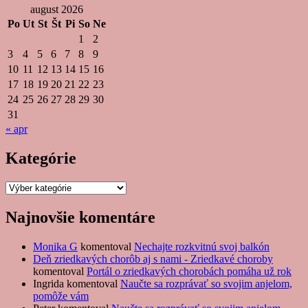
august 2026
Po
Ut
St
Št
Pi
So
Ne
1
2
3
4
5
6
7
8
9
10
11
12
13
14
15
16
17
18
19
20
21
22
23
24
25
26
27
28
29
30
31
« apr
Kategórie
Kategórie
Najnovšie komentáre
Monika G
komentoval
Nechajte rozkvitnú svoj balkón
Deň zriedkavých chorôb aj s nami - Zriedkavé choroby
komentoval
Portál o zriedkavých chorobách pomáha už rok
Ingrida
komentoval
Naučte sa rozprávať so svojim anjelom,
pomôže vám