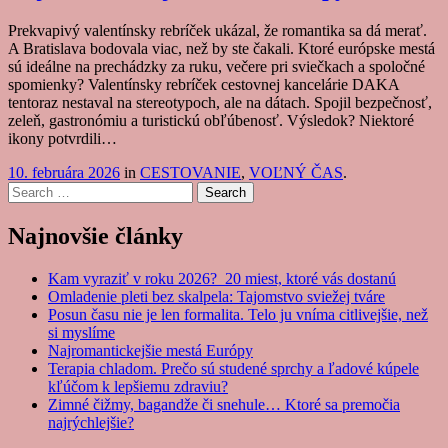
Prekvapivý valentínsky rebríček ukázal, že romantika sa dá merať.
A Bratislava bodovala viac, než by ste čakali. Ktoré európske mestá
sú ideálne na prechádzky za ruku, večere pri sviečkach a spoločné
spomienky? Valentínsky rebríček cestovnej kancelárie DAKA
tentoraz nestaval na stereotypoch, ale na dátach. Spojil bezpečnosť,
zeleň, gastronómiu a turistickú obľúbenosť. Výsledok? Niektoré
ikony potvrdili…
10. februára 2026
in
CESTOVANIE
,
VOĽNÝ ČAS
.
Search
Najnovšie články
Kam vyraziť v roku 2026? 20 miest, ktoré vás dostanú
Omladenie pleti bez skalpela: Tajomstvo sviežej tváre
Posun času nie je len formalita. Telo ju vníma citlivejšie, než
si myslíme
Najromantickejšie mestá Európy
Terapia chladom. Prečo sú studené sprchy a ľadové kúpele
kľúčom k lepšiemu zdraviu?
Zimné čižmy, bagandže či snehule… Ktoré sa premočia
najrýchlejšie?