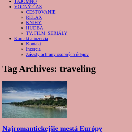
TAJOMNO
VOĽNÝ ČAS
CESTOVANIE
RELAX
KNIHY
HUDBA
TV, FILM, SERIÁLY
Kontakt a inzercia
Kontakt
Inzercia
Zásady ochrany osobných údajov
Tag Archives:
traveling
Najromantickejšie mestá Európy