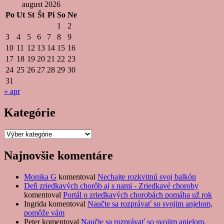
august 2026
Po
Ut
St
Št
Pi
So
Ne
1
2
3
4
5
6
7
8
9
10
11
12
13
14
15
16
17
18
19
20
21
22
23
24
25
26
27
28
29
30
31
« apr
Kategórie
Kategórie
Najnovšie komentáre
Monika G
komentoval
Nechajte rozkvitnú svoj balkón
Deň zriedkavých chorôb aj s nami - Zriedkavé choroby
komentoval
Portál o zriedkavých chorobách pomáha už rok
Ingrida
komentoval
Naučte sa rozprávať so svojim anjelom,
pomôže vám
Peter
komentoval
Naučte sa rozprávať so svojim anjelom,