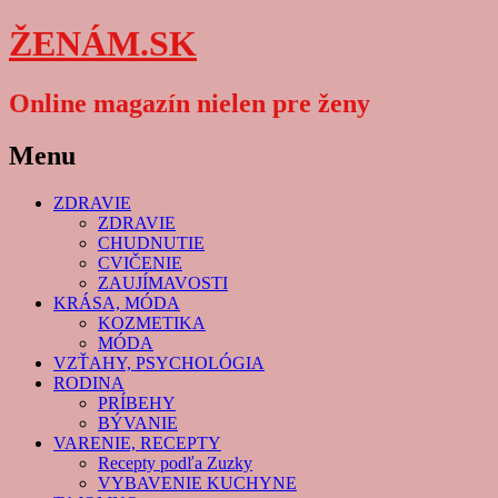
ŽENÁM.SK
Online magazín nielen pre ženy
Menu
Skip
ZDRAVIE
to
ZDRAVIE
content
CHUDNUTIE
CVIČENIE
ZAUJÍMAVOSTI
KRÁSA, MÓDA
KOZMETIKA
MÓDA
VZŤAHY, PSYCHOLÓGIA
RODINA
PRÍBEHY
BÝVANIE
VARENIE, RECEPTY
Recepty podľa Zuzky
VYBAVENIE KUCHYNE