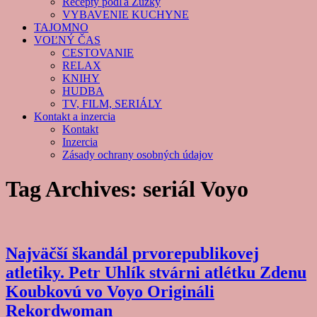
Recepty podľa Zuzky
VYBAVENIE KUCHYNE
TAJOMNO
VOĽNÝ ČAS
CESTOVANIE
RELAX
KNIHY
HUDBA
TV, FILM, SERIÁLY
Kontakt a inzercia
Kontakt
Inzercia
Zásady ochrany osobných údajov
Tag Archives:
seriál Voyo
Najväčší škandál prvorepublikovej
atletiky. Petr Uhlík stvárni atlétku Zdenu
Koubkovú vo Voyo Origináli
Rekordwoman