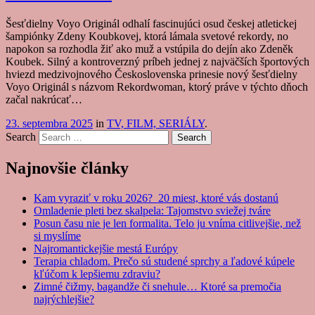
Šesťdielny Voyo Originál odhalí fascinujúci osud českej atletickej
šampiónky Zdeny Koubkovej, ktorá lámala svetové rekordy, no
napokon sa rozhodla žiť ako muž a vstúpila do dejín ako Zdeněk
Koubek. Silný a kontroverzný príbeh jednej z najväčších športových
hviezd medzivojnového Československa prinesie nový šesťdielny
Voyo Originál s názvom Rekordwoman, ktorý práve v týchto dňoch
začal nakrúcať…
23. septembra 2025
in
TV, FILM, SERIÁLY
.
Search
Najnovšie články
Kam vyraziť v roku 2026? 20 miest, ktoré vás dostanú
Omladenie pleti bez skalpela: Tajomstvo sviežej tváre
Posun času nie je len formalita. Telo ju vníma citlivejšie, než
si myslíme
Najromantickejšie mestá Európy
Terapia chladom. Prečo sú studené sprchy a ľadové kúpele
kľúčom k lepšiemu zdraviu?
Zimné čižmy, bagandže či snehule… Ktoré sa premočia
najrýchlejšie?