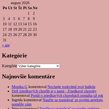
august 2026
Po
Ut
St
Št
Pi
So
Ne
1
2
3
4
5
6
7
8
9
10
11
12
13
14
15
16
17
18
19
20
21
22
23
24
25
26
27
28
29
30
31
« apr
Kategórie
Kategórie
Najnovšie komentáre
Monika G
komentoval
Nechajte rozkvitnú svoj balkón
Deň zriedkavých chorôb aj s nami - Zriedkavé choroby
komentoval
Portál o zriedkavých chorobách pomáha už rok
Ingrida
komentoval
Naučte sa rozprávať so svojim anjelom,
pomôže vám
Peter
komentoval
Naučte sa rozprávať so svojim anjelom,