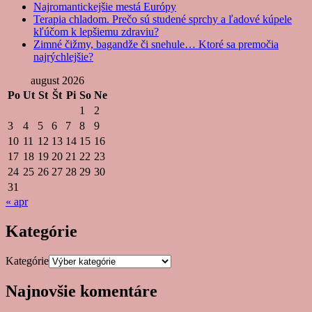
Najromantickejšie mestá Európy
Terapia chladom. Prečo sú studené sprchy a ľadové kúpele
kľúčom k lepšiemu zdraviu?
Zimné čižmy, bagandže či snehule… Ktoré sa premočia
najrýchlejšie?
august 2026
Po
Ut
St
Št
Pi
So
Ne
1
2
3
4
5
6
7
8
9
10
11
12
13
14
15
16
17
18
19
20
21
22
23
24
25
26
27
28
29
30
31
« apr
Kategórie
Kategórie
Najnovšie komentáre