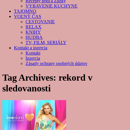
Recepty podľa Zuzky
VYBAVENIE KUCHYNE
TAJOMNO
VOĽNÝ ČAS
CESTOVANIE
RELAX
KNIHY
HUDBA
TV, FILM, SERIÁLY
Kontakt a inzercia
Kontakt
Inzercia
Zásady ochrany osobných údajov
Tag Archives:
rekord v
sledovanosti