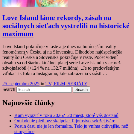
Love Island láme rekordy, zásah na
sociálnych sieťach vystrelili na historické
maximum
Love Island pokračuje v raste a je dnes najhorúcejším reality
fenoménom v Česku aj na Slovensku. Dlhodobo najúspešnejšia
reality šou Česka a Slovenska pokračuje v raste. Počet videní
obsahu sa od štartu aktuálnej piatej série Love Islandu viac než
zdvojnásobil (+124 % na 132,7 milióna). „Je to predovšetkým
vďaka TikToku a Instagramu, kde zobrazenia vzrástli…
25. septembra 2025
in
TV, FILM, SERIÁLY
.
Search
Najnovšie články
Kam vyraziť v roku 2026? 20 miest, ktoré vás dostanú
Omladenie pleti bez skalpela: Tajomstvo sviežej tváre
Posun času nie je len formalita. Telo ju vníma citlivejšie, než
si myslíme