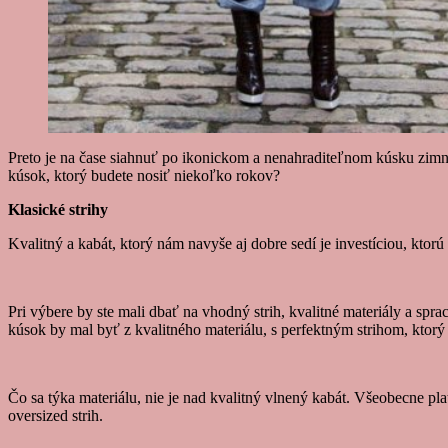
Preto je na čase siahnuť po ikonickom a nenahraditeľnom kúsku zimné
kúsok, ktorý budete nosiť niekoľko rokov?
Klasické strihy
Kvalitný a kabát, ktorý nám navyše aj dobre sedí je investíciou, ktorú
Pri výbere by ste mali dbať na vhodný strih, kvalitné materiály a sp
kúsok by mal byť z kvalitného materiálu, s perfektným strihom, ktorý
Čo sa týka materiálu, nie je nad kvalitný vlnený kabát. Všeobecne p
oversized strih.