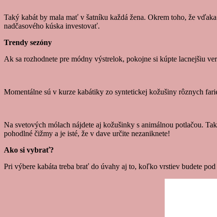
Taký kabát by mala mať v šatníku každá žena. Okrem toho, že vďaka 
nadčasového kúska investovať.
Trendy sezóny
Ak sa rozhodnete pre módny výstrelok, pokojne si kúpte lacnejšiu ver
Momentálne sú v kurze kabátiky zo syntetickej kožušiny rôznych farie
Na svetových mólach nájdete aj kožušinky s animálnou potlačou. Takét
pohodlné čižmy a je isté, že v dave určite nezaniknete!
Ako si vybrať?
Pri výbere kabáta treba brať do úvahy aj to, koľko vrstiev budete po