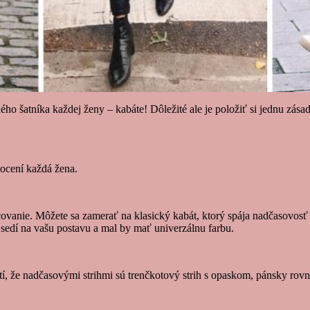
ho šatníka každej ženy – kabáte! Dôležité ale je položiť si jednu zás
 ocení každá žena.
racovanie. Môžete sa zamerať na klasický kabát, ktorý spája nadčasovos
 sedí na vašu postavu a mal by mať univerzálnu farbu.
latí, že nadčasovými strihmi sú trenčkotový strih s opaskom, pánsky r