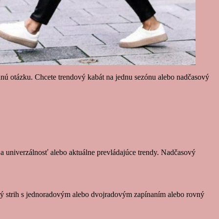
adnú otázku. Chcete trendový kabát na jednu sezónu alebo nadčasový
ť a univerzálnosť alebo aktuálne prevládajúce trendy. Nadčasový
ovný strih s jednoradovým alebo dvojradovým zapínaním alebo rovný