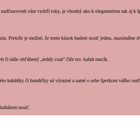
nadčasovosti vám vydrží roky, je vhodný ako k elegantnému tak aj k š
ziu. Pretože je možné, že tento kúsok budete nosiť jednu, maximálne d
b či stále obľúbený „teddy coat“ čiže tzv. kabát macík.
o kabátiky či bundičky sú výrazné a samé o sebe šperkom vášho outfitu
d kabátom nosiť.