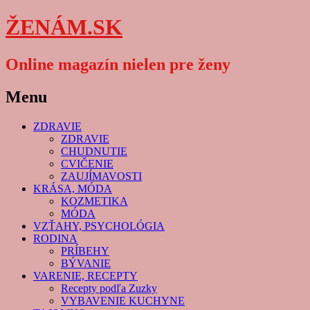
ŽENÁM.SK
Online magazín nielen pre ženy
Menu
Skip
ZDRAVIE
to
ZDRAVIE
content
CHUDNUTIE
CVIČENIE
ZAUJÍMAVOSTI
KRÁSA, MÓDA
KOZMETIKA
MÓDA
VZŤAHY, PSYCHOLÓGIA
RODINA
PRÍBEHY
BÝVANIE
VARENIE, RECEPTY
Recepty podľa Zuzky
VYBAVENIE KUCHYNE