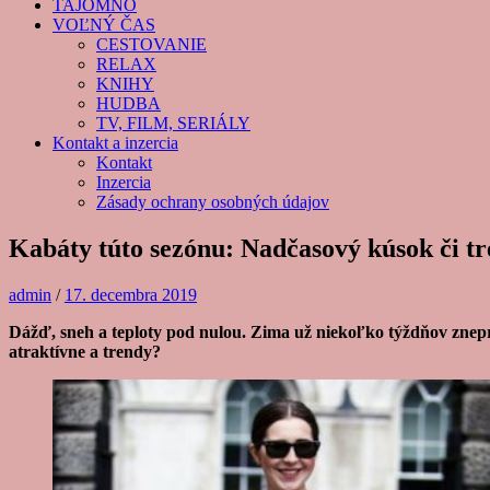
TAJOMNO
VOĽNÝ ČAS
CESTOVANIE
RELAX
KNIHY
HUDBA
TV, FILM, SERIÁLY
Kontakt a inzercia
Kontakt
Inzercia
Zásady ochrany osobných údajov
Kabáty túto sezónu: Nadčasový kúsok či tr
admin
/
17. decembra 2019
Dážď, sneh a teploty pod nulou. Zima už niekoľko týždňov zneprí
atraktívne a trendy?