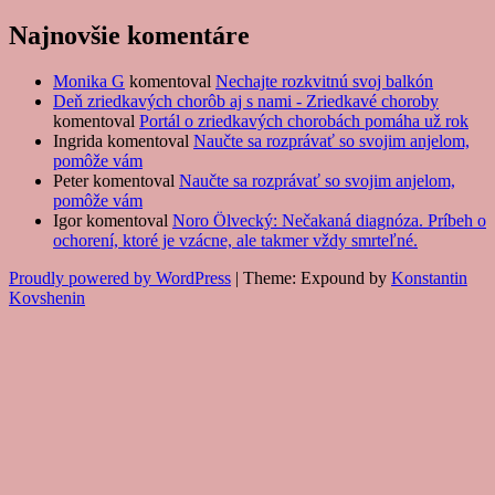
Najnovšie komentáre
Monika G
komentoval
Nechajte rozkvitnú svoj balkón
Deň zriedkavých chorôb aj s nami - Zriedkavé choroby
komentoval
Portál o zriedkavých chorobách pomáha už rok
Ingrida
komentoval
Naučte sa rozprávať so svojim anjelom,
pomôže vám
Peter
komentoval
Naučte sa rozprávať so svojim anjelom,
pomôže vám
Igor
komentoval
Noro Ölvecký: Nečakaná diagnóza. Príbeh o
ochorení, ktoré je vzácne, ale takmer vždy smrteľné.
Proudly powered by WordPress
|
Theme: Expound by
Konstantin
Kovshenin