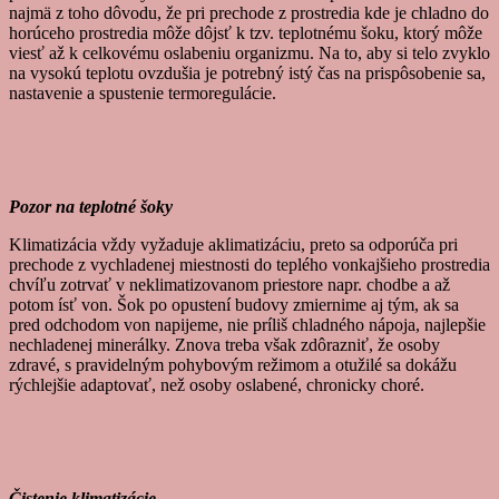
najmä z toho dôvodu, že pri prechode z prostredia kde je chladno do
horúceho prostredia môže dôjsť k tzv. teplotnému šoku, ktorý môže
viesť až k celkovému oslabeniu organizmu. Na to, aby si telo zvyklo
na vysokú teplotu ovzdušia je potrebný istý čas na prispôsobenie sa,
nastavenie a spustenie termoregulácie.
Pozor na teplotné šoky
Klimatizácia vždy vyžaduje aklimatizáciu, preto sa odporúča pri
prechode z vychladenej miestnosti do teplého vonkajšieho prostredia
chvíľu zotrvať v neklimatizovanom priestore napr. chodbe a až
potom ísť von. Šok po opustení budovy zmiernime aj tým, ak sa
pred odchodom von napijeme, nie príliš chladného nápoja, najlepšie
nechladenej minerálky. Znova treba však zdôrazniť, že osoby
zdravé, s pravidelným pohybovým režimom a otužilé sa dokážu
rýchlejšie adaptovať, než osoby oslabené, chronicky choré.
Čistenie klimatizácie