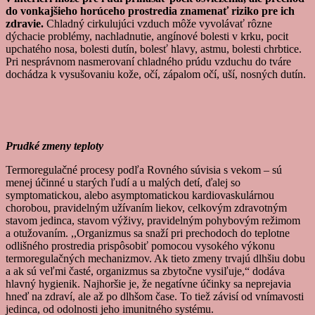
do vonkajšieho horúceho prostredia znamenať riziko pre ich
zdravie.
Chladný cirkulujúci vzduch môže vyvolávať rôzne
dýchacie problémy, nachladnutie, angínové bolesti v krku, pocit
upchatého nosa, bolesti dutín, bolesť hlavy, astmu, bolesti chrbtice.
Pri nesprávnom nasmerovaní chladného prúdu vzduchu do tváre
dochádza k vysušovaniu kože, očí, zápalom očí, uší, nosných dutín.
Prudké zmeny teploty
Termoregulačné procesy podľa Rovného súvisia s vekom – sú
menej účinné u starých ľudí a u malých detí, ďalej so
symptomatickou, alebo asymptomatickou kardiovaskulárnou
chorobou, pravidelným užívaním liekov, celkovým zdravotným
stavom jedinca, stavom výživy, pravidelným pohybovým režimom
a otužovaním. ,,Organizmus sa snaží pri prechodoch do teplotne
odlišného prostredia prispôsobiť pomocou vysokého výkonu
termoregulačných mechanizmov. Ak tieto zmeny trvajú dlhšiu dobu
a ak sú veľmi časté, organizmus sa zbytočne vysiľuje,“ dodáva
hlavný hygienik. Najhoršie je, že negatívne účinky sa neprejavia
hneď na zdraví, ale až po dlhšom čase. To tiež závisí od vnímavosti
jedinca, od odolnosti jeho imunitného systému.