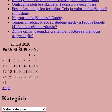
Omladenie pleti bez skalpela: Tajomstvo sviežej tváre
Posun času nie je len formalita. Telo ju vníma citlivejšie, než
si myslíme
Najromantickejšie mestá Európy
Terapia chladom. Prečo sú studené sprchy a ľadové kúpele
kľúčom k lepšiemu zdraviu?
Zimné čižmy, bagandže či snehule… Ktoré sa premočia
najrýchlejšie?
august 2026
Po
Ut
St
Št
Pi
So
Ne
1
2
3
4
5
6
7
8
9
10
11
12
13
14
15
16
17
18
19
20
21
22
23
24
25
26
27
28
29
30
31
« apr
Kategórie
Kategórie