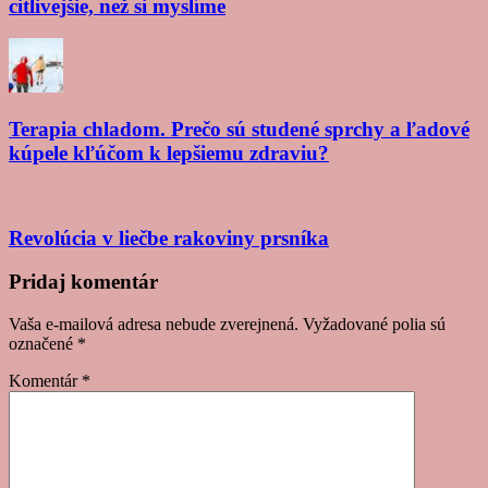
citlivejšie, než si myslíme
Terapia chladom. Prečo sú studené sprchy a ľadové
kúpele kľúčom k lepšiemu zdraviu?
Revolúcia v liečbe rakoviny prsníka
Post
Pridaj komentár
navigation
Vaša e-mailová adresa nebude zverejnená.
Vyžadované polia sú
označené
*
Komentár
*