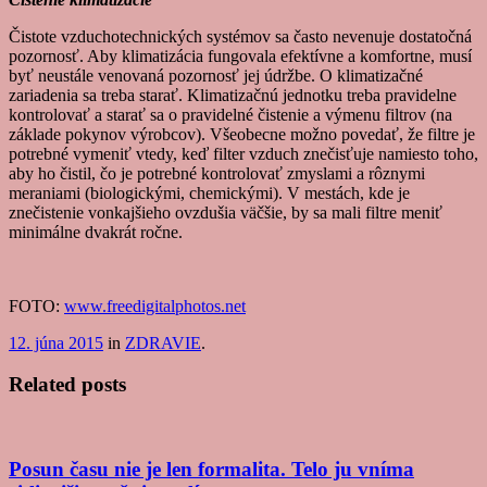
Čistote vzduchotechnických systémov sa často nevenuje dostatočná
pozornosť. Aby klimatizácia fungovala efektívne a komfortne, musí
byť neustále venovaná pozornosť jej údržbe. O klimatizačné
zariadenia sa treba starať. Klimatizačnú jednotku treba pravidelne
kontrolovať a starať sa o pravidelné čistenie a výmenu filtrov (na
základe pokynov výrobcov). Všeobecne možno povedať, že filtre je
potrebné vymeniť vtedy, keď filter vzduch znečisťuje namiesto toho,
aby ho čistil, čo je potrebné kontrolovať zmyslami a rôznymi
meraniami (biologickými, chemickými). V mestách, kde je
znečistenie vonkajšieho ovzdušia väčšie, by sa mali filtre meniť
minimálne dvakrát ročne.
FOTO:
www.freedigitalphotos.net
12. júna 2015
in
ZDRAVIE
.
Related posts
Posun času nie je len formalita. Telo ju vníma