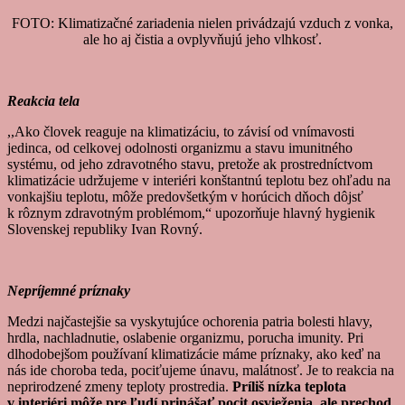
FOTO: Klimatizačné zariadenia nielen privádzajú vzduch z vonka,
ale ho aj čistia a ovplyvňujú jeho vlhkosť.
Reakcia tela
,,Ako človek reaguje na klimatizáciu, to závisí od vnímavosti
jedinca, od celkovej odolnosti organizmu a stavu imunitného
systému, od jeho zdravotného stavu, pretože ak prostredníctvom
klimatizácie udržujeme v interiéri konštantnú teplotu bez ohľadu na
vonkajšiu teplotu, môže predovšetkým v horúcich dňoch dôjsť
k rôznym zdravotným problémom,“ upozorňuje hlavný hygienik
Slovenskej republiky Ivan Rovný.
Nepríjemné príznaky
Medzi najčastejšie sa vyskytujúce ochorenia patria bolesti hlavy,
hrdla, nachladnutie, oslabenie organizmu, porucha imunity. Pri
dlhodobejšom používaní klimatizácie máme príznaky, ako keď na
nás ide choroba teda, pociťujeme únavu, malátnosť. Je to reakcia na
neprirodzené zmeny teploty prostredia.
Príliš nízka teplota
v interiéri môže pre ľudí prinášať pocit osvieženia, ale prechod