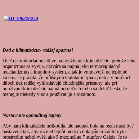
Deti a klimatizácia- radšej opatrne!
Dieťa je mimoriadne citlivé na používanie klimatizácie, pretože jeho
organizmus sa vyvíja, dotvára sa najmä jeho termoregulačný
mechanizmus a imunitný systém, a tak je vnímavejší na teplotné
zmeny. Je pravda, že prílišnými teplotami trpia aj deti a v horúcich
dňoch tiež radšej vyhľadávajú chladnejšie priestory, ale pri
používaní klimatizácie najmä pri deťoch treba sa držať hesla, že
menej je niekedy viac a používať ju s rozumom.
Nastavenie optimálnej teploty
Aby nám klimatizácia neškodila, ale naopak bola na osoh musí byť
nastavená tak, aby rozdiel teplôt medzi vonkajším a vnútorným
prostredím nebol vyšší ako 5 maximálne 7 stupňov Celzia. Je to