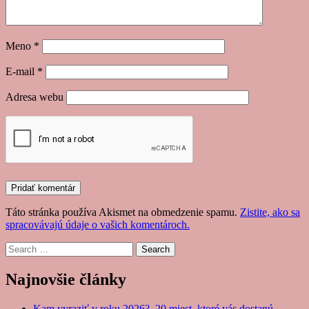
Meno
*
E-mail
*
Adresa webu
Táto stránka používa Akismet na obmedzenie spamu.
Zistite, ako sa
spracovávajú údaje o vašich komentároch.
Search
Najnovšie články
Kam vyraziť v roku 2026? 20 miest, ktoré vás dostanú