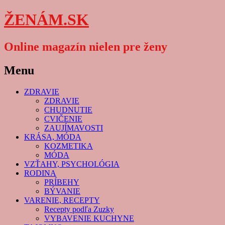
ŽENÁM.SK
Online magazín nielen pre ženy
Menu
Skip
ZDRAVIE
to
ZDRAVIE
content
CHUDNUTIE
CVIČENIE
ZAUJÍMAVOSTI
KRÁSA, MÓDA
KOZMETIKA
MÓDA
VZŤAHY, PSYCHOLÓGIA
RODINA
PRÍBEHY
BÝVANIE
VARENIE, RECEPTY
Recepty podľa Zuzky
VYBAVENIE KUCHYNE