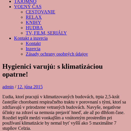
TAJOMNO
VOĽNÝ ČAS
CESTOVANIE
RELAX
KNIHY
HUDBA
TV, FILM, SERIÁLY
Kontakt a inzercia
Kontakt
Inzercia
Zásady ochrany osobných údajov
Hygienici varujú: s klimatizáciou
opatrne!
admin
/
12. júna 2015
Ľudia, ktorí pracujú v klimatizovaných budovách, trpia 2,5-krát
častejšie chorobami respiračného traktu v porovnaní s tými, ktorí sa
zdržiavajú v prirodzene vetraných budovách. Navyše, negatívne
účinky na zdraví sa nemusia prejaviť hneď, ale až po dlhšom čase.
Rozdiel teplôt medzi vonkajším a vnútorným prostredím pri
používaní klimatizácie by nemal byť vyšší ako 5 maximálne 7
stupňov Celzia.