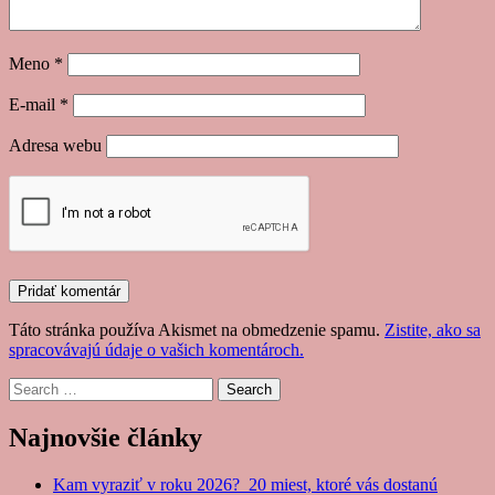
Meno
*
E-mail
*
Adresa webu
Táto stránka používa Akismet na obmedzenie spamu.
Zistite, ako sa
spracovávajú údaje o vašich komentároch.
Search
Najnovšie články
Kam vyraziť v roku 2026? 20 miest, ktoré vás dostanú