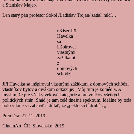
a Stanislav Majer/.
Len starý pán profesor Sokol /Ladislav Trojan/ zatiaľ mlčí….
režisér Jiří
Havelka
sa
inšpiroval
vlastnými
zážitkami
z
domových
schôdzí
Jiří Havelka sa inšpiroval vlastnými zážitkami z domových schôdzí
vlastníkov bytov a divákom odkazuje: „Môj film je komédia. A
myslím, že pre všetky vekové kategórie a pre voličov všetkých
politických strán. Snáď je tam celé dnešné spektrum. Ideálne by teda
bolo v kine sa zabaviť a dúfať, že „peklo sú tí druhí“. „
Premiéra: 21. 11. 2019
CinemArt, ČR, Slovensko, 2019