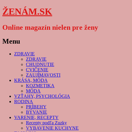
ŽENÁM.SK
Online magazín nielen pre ženy
Menu
Skip
ZDRAVIE
to
ZDRAVIE
content
CHUDNUTIE
CVIČENIE
ZAUJÍMAVOSTI
KRÁSA, MÓDA
KOZMETIKA
MÓDA
VZŤAHY, PSYCHOLÓGIA
RODINA
PRÍBEHY
BÝVANIE
VARENIE, RECEPTY
Recepty podľa Zuzky
VYBAVENIE KUCHYNE