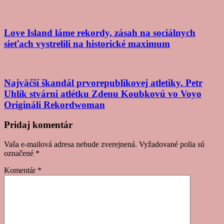
Love Island láme rekordy, zásah na sociálnych
sieťach vystrelili na historické maximum
Najväčší škandál prvorepublikovej atletiky. Petr
Uhlík stvárni atlétku Zdenu Koubkovú vo Voyo
Origináli Rekordwoman
Post
Pridaj komentár
navigation
Vaša e-mailová adresa nebude zverejnená.
Vyžadované polia sú
označené
*
Komentár
*