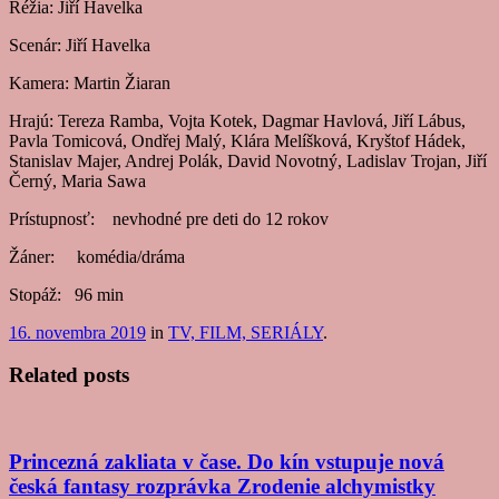
Réžia: Jiří Havelka
Scenár: Jiří Havelka
Kamera: Martin Žiaran
Hrajú: Tereza Ramba, Vojta Kotek, Dagmar Havlová, Jiří Lábus,
Pavla Tomicová, Ondřej Malý, Klára Melíšková, Kryštof Hádek,
Stanislav Majer, Andrej Polák, David Novotný, Ladislav Trojan, Jiří
Černý, Maria Sawa
Prístupnosť: nevhodné pre deti do 12 rokov
Žáner: komédia/dráma
Stopáž: 96 min
16. novembra 2019
in
TV, FILM, SERIÁLY
.
Related posts
Princezná zakliata v čase. Do kín vstupuje nová
česká fantasy rozprávka Zrodenie alchymistky