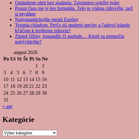
Omladenie pleti bez skalpela: Tajomstvo sviežej tváre
Posun času nie je len formalita. Telo ju vníma citlivejšie, než
si myslíme
Najromantickejšie mestá Európy
Terapia chladom. Prečo sú studené sprchy a ľadové kúpele
kľúčom k lepšiemu zdraviu?
Zimné čižmy, bagandže či snehule… Ktoré sa premočia
najrýchlejšie?
august 2026
Po
Ut
St
Št
Pi
So
Ne
1
2
3
4
5
6
7
8
9
10
11
12
13
14
15
16
17
18
19
20
21
22
23
24
25
26
27
28
29
30
31
« apr
Kategórie
Kategórie