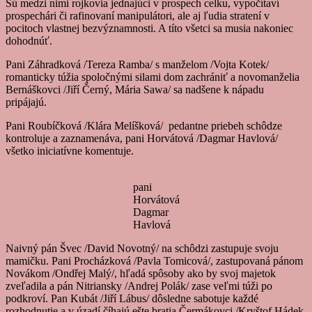
Sú medzi nimi rojkovia jednajúci v prospech celku, vypočítaví
prospechári či rafinovaní manipulátori, ale aj ľudia stratení v
pocitoch vlastnej bezvýznamnosti. A títo všetci sa musia nakoniec
dohodnúť.
Pani Záhradková /Tereza Ramba/ s manželom /Vojta Kotek/
romanticky túžia spoločnými silami dom zachrániť a novomanželia
Bernáškovci /Jiří Černý, Mária Sawa/ sa nadšene k nápadu
pripájajú.
Pani Roubíčková /Klára Melíšková/ pedantne priebeh schôdze
kontroluje a zaznamenáva, pani Horvátová /Dagmar Havlová/
všetko iniciatívne komentuje.
pani
Horvátová
Dagmar
Havlová
Naivný pán Švec /David Novotný/ na schôdzi zastupuje svoju
mamičku. Pani Procházková /Pavla Tomicová/, zastupovaná pánom
Novákom /Ondřej Malý/, hľadá spôsoby ako by svoj majetok
zveľadila a pán Nitriansky /Andrej Polák/ zase veľmi túži po
podkroví. Pan Kubát /Jiří Lábus/ dôsledne sabotuje každé
rozhodnutie a v úzadí číhajú ešte bratia Čermákovci /Kryštof Hádek