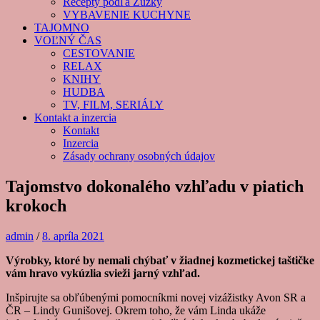
Recepty podľa Zuzky
VYBAVENIE KUCHYNE
TAJOMNO
VOĽNÝ ČAS
CESTOVANIE
RELAX
KNIHY
HUDBA
TV, FILM, SERIÁLY
Kontakt a inzercia
Kontakt
Inzercia
Zásady ochrany osobných údajov
Tajomstvo dokonalého vzhľadu v piatich
krokoch
admin
/
8. apríla 2021
Výrobky, ktoré by nemali chýbať v žiadnej kozmetickej taštičke
vám hravo vykúzlia svieži jarný vzhľad.
Inšpirujte sa obľúbenými pomocníkmi novej vizážistky Avon SR a
ČR – Lindy Gunišovej. Okrem toho, že vám Linda ukáže