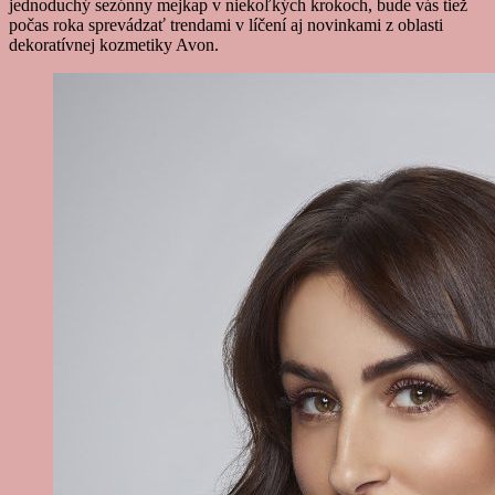
jednoduchý sezónny mejkap v niekoľkých krokoch, bude vás tiež
počas roka sprevádzať trendami v líčení aj novinkami z oblasti
dekoratívnej kozmetiky Avon.