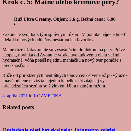
Krok č. 5: Matné alebo krémové pery?
Rúž Ultra Creamy, Objem: 3,6 g, Bežná cena: 6,90
€
Zakončite svoj look tým správnym rúžom! V ponuke nájdete hneď
niekoľko nových odtieňov nestarnúcich favoritov.
Matné rúže už dávno nie sú vysušujúcim doplnkom na pery. Práve
naopak, novinka od Avonu je vďaka avokádovému oleju veľmi
hydratačná, vôňa poteší nejednu maniačku a nový tvar pomôže s
precíznosťou.
Rúže od prirodzených neutrálnych tónov cez červené až po výrazné
tmavé odtiene osviežia nejednu kabelku. Privítajte aj vy
prichádzajúcu sezónu so štýlovým Ultra matným rúžom.
8. apríla 2021
in
KOZMETIKA
.
Related posts
Omladenie pleti bez skalpela: Tajomstvo sviežej