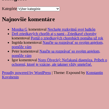
Kategórie
Najnovšie komentáre
Monika G
komentoval
Nechajte rozkvitnú svoj balkón
Deň zriedkavých chorôb aj s nami - Zriedkavé choroby
komentoval
Portál o zriedkavých chorobách pomáha už rok
Ingrida
komentoval
Naučte sa rozprávať so svojim anjelom,
pomôže vám
Peter
komentoval
Naučte sa rozprávať so svojim anjelom,
pomôže vám
Igor
komentoval
Noro Ölvecký: Nečakaná diagnóza. Príbeh o
ochorení, ktoré je vzácne, ale takmer vždy smrteľné.
Proudly powered by WordPress
|
Theme: Expound by
Konstantin
Kovshenin