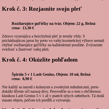
Krok č. 3: Rozjasnite svoju pleť
Rozžiarujúce guľôčky na tvár, Objem: 22 g, Bežná
cena: 13,30 €
Zdravo vyzerajúca a bezchybná pleť je trendy vždy. S
prichádzajúcou jarou by preto vo vašej kozmetickej výbave nemali
chýbať rozžiarujúce guľôčky na každodenné použitie. Zvýraznite
sviežosť a žiarivosť vašej pleti.
Krok č. 4: Okúzlite pohľadom
Špirála 5 v 1 Lash Genius, Objem: 10 ml, Bežná
cena: 8,90 €
Nie každý sa narodí s krásnymi a zvodnými mihalnicami, preto
dokáže líčenie očí naozaj divy. Presvedčte sa o tom s obľúbenou
klasikou Lash Genius 5 v 1 až v piatich sýtych odtieňoch. Tá dodá
riasam objem, pričom ich predĺži a vytvaruje.