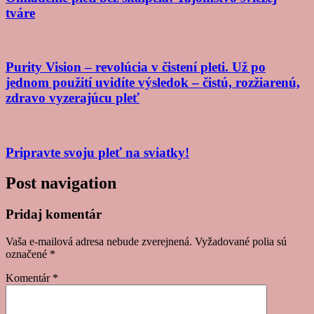
tváre
Purity Vision – revolúcia v čistení pleti. Už po
jednom použití uvidíte výsledok – čistú, rozžiarenú,
zdravo vyzerajúcu pleť
Pripravte svoju pleť na sviatky!
Post navigation
Pridaj komentár
Vaša e-mailová adresa nebude zverejnená.
Vyžadované polia sú
označené
*
Komentár
*