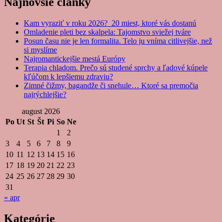
Najnovšie články
Kam vyraziť v roku 2026? 20 miest, ktoré vás dostanú
Omladenie pleti bez skalpela: Tajomstvo sviežej tváre
Posun času nie je len formalita. Telo ju vníma citlivejšie, než
si myslíme
Najromantickejšie mestá Európy
Terapia chladom. Prečo sú studené sprchy a ľadové kúpele
kľúčom k lepšiemu zdraviu?
Zimné čižmy, bagandže či snehule… Ktoré sa premočia
najrýchlejšie?
august 2026
Po
Ut
St
Št
Pi
So
Ne
1
2
3
4
5
6
7
8
9
10
11
12
13
14
15
16
17
18
19
20
21
22
23
24
25
26
27
28
29
30
31
« apr
Kategórie