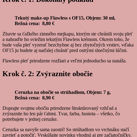
Tekutý make-up Flawless s OF15, Objem: 30 ml,
Bežná cena: 8,80 €
Zbavte sa ťažkého zimného mejkapu, ktorým ste chránili svoju pleť
a nahraďte ho sviežim tekutým Flawless krémom. Okrem toho, že
bude vaša pleť vyzerať bezchybne aj bez zbytočných vrstiev, vďaka
OF15 ju budete aj naďalej chrániť pred ostrými slnečnými lúčmi.
Flawless pleť prirodzene rozžiari a veľmi jednoducho sa nanáša.
Krok č. 2: Zvýraznite obočie
Ceruzka na obočie so strúhadlom, Objem: 7 g,
Bežná cena: 8,90 €
Doprajte svojmu obočiu prirodzene štruktúrovaný vzhľad a
zvýraznite ho len pár ťahmi. Tvar, farba, hustota – všetko, čo
potrebujete v jednej ceruzke.
Ceruzka sa navyše sama zaostrí! So strúhadlom vo vrchnáku stačí
zavrieť a potočiť. Vyskúšajte novinku vhodnú aj pre začiatočníčky.