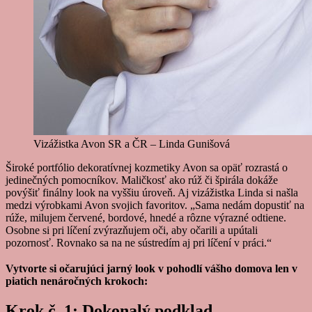
Vizážistka Avon SR a ČR – Linda Gunišová
Široké portfólio dekoratívnej kozmetiky Avon sa opäť rozrastá o
jedinečných pomocníkov. Maličkosť ako rúž či špirála dokáže
povýšiť finálny look na vyššiu úroveň. Aj vizážistka Linda si našla
medzi výrobkami Avon svojich favoritov. „Sama nedám dopustiť na
rúže, milujem červené, bordové, hnedé a rôzne výrazné odtiene.
Osobne si pri líčení zvýrazňujem oči, aby očarili a upútali
pozornosť. Rovnako sa na ne sústredím aj pri líčení v práci.“
Vytvorte si očarujúci jarný look v pohodlí vášho domova len v
piatich nenáročných krokoch:
Krok č. 1: Dokonalý podklad