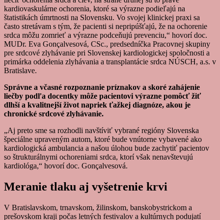
kardiovaskulárne ochorenia, ktoré sa výrazne podieľajú na
štatistikách úmrtnosti na Slovensku. Vo svojej klinickej praxi sa
často stretávam s tým, že pacienti si nepripúšťajú, že na ochorenie
srdca môžu zomrieť a výrazne podceňujú prevenciu,“ hovorí doc.
MUDr. Eva Gonçalvesová, CSc., predsedníčka Pracovnej skupiny
pre srdcové zlyhávanie pri Slovenskej kardiologickej spoločnosti a
primárka oddelenia zlyhávania a transplantácie srdca NÚSCH, a.s. v
Bratislave.
Správne a včasné rozpoznanie príznakov a skoré zahájenie
liečby podľa docentky môže pacientovi výrazne pomôcť žiť
dlhší a kvalitnejší život napriek ťažkej diagnóze, akou je
chronické srdcové zlyhávanie.
„Aj preto sme sa rozhodli navštíviť vybrané regióny Slovenska
špeciálne upraveným autom, ktoré bude vnútorne vybavené ako
kardiologická ambulancia a našou úlohou bude zachytiť pacientov
so štrukturálnymi ochoreniami srdca, ktorí však nenavštevujú
kardiológa,“ hovorí doc. Gonçalvesová.
Meranie tlaku aj vyšetrenie krvi
V Bratislavskom, trnavskom, žilinskom, banskobystrickom a
prešovskom kraji počas letných festivalov a kultúrnych podujatí