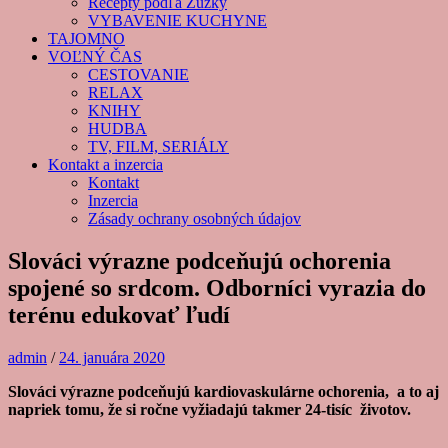
Recepty podľa Zuzky
VYBAVENIE KUCHYNE
TAJOMNO
VOĽNÝ ČAS
CESTOVANIE
RELAX
KNIHY
HUDBA
TV, FILM, SERIÁLY
Kontakt a inzercia
Kontakt
Inzercia
Zásady ochrany osobných údajov
Slováci výrazne podceňujú ochorenia
spojené so srdcom. Odborníci vyrazia do
terénu edukovať ľudí
admin
/
24. januára 2020
Slováci výrazne podceňujú kardiovaskulárne ochorenia, a to aj
napriek tomu, že si ročne vyžiadajú takmer 24-tisíc životov.