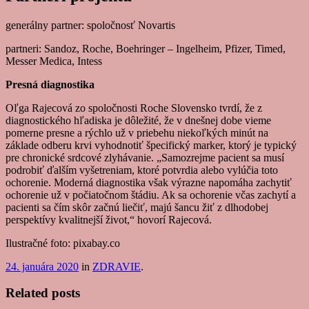
generálny partner: spoločnosť Novartis
partneri: Sandoz, Roche, Boehringer – Ingelheim, Pfizer, Timed,
Messer Medica, Intess
Presná diagnostika
Oľga Rajecová zo spoločnosti Roche Slovensko tvrdí, že z
diagnostického hľadiska je dôležité, že v dnešnej dobe vieme
pomerne presne a rýchlo už v priebehu niekoľkých minút na
základe odberu krvi vyhodnotiť špecifický marker, ktorý je typický
pre chronické srdcové zlyhávanie. „Samozrejme pacient sa musí
podrobiť ďalším vyšetreniam, ktoré potvrdia alebo vylúčia toto
ochorenie. Moderná diagnostika však výrazne napomáha zachytiť
ochorenie už v počiatočnom štádiu. Ak sa ochorenie včas zachytí a
pacienti sa čím skôr začnú liečiť, majú šancu žiť z dlhodobej
perspektívy kvalitnejší život,“ hovorí Rajecová.
Ilustračné foto: pixabay.co
24. januára 2020
in
ZDRAVIE
.
Related posts