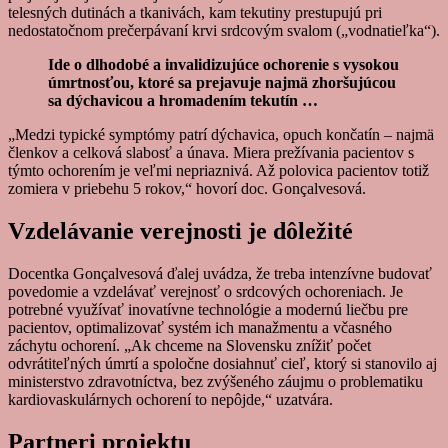
telesných dutinách a tkanivách, kam tekutiny prestupujú pri
nedostatočnom prečerpávaní krvi srdcovým svalom („vodnatieľka“).
Ide o dlhodobé a invalidizujúce ochorenie s vysokou
úmrtnosťou, ktoré sa prejavuje najmä zhoršujúcou
sa dýchavicou a hromadením tekutín …
„Medzi typické symptómy patrí dýchavica, opuch končatín – najmä
členkov a celková slabosť a únava. Miera prežívania pacientov s
týmto ochorením je veľmi nepriaznivá. Až polovica pacientov totiž
zomiera v priebehu 5 rokov,“ hovorí doc. Gonçalvesová.
Vzdelávanie verejnosti je dôležité
Docentka Gonçalvesová ďalej uvádza, že treba intenzívne budovať
povedomie a vzdelávať verejnosť o srdcových ochoreniach. Je
potrebné využívať inovatívne technológie a modernú liečbu pre
pacientov, optimalizovať systém ich manažmentu a včasného
záchytu ochorení. „Ak chceme na Slovensku znížiť počet
odvrátiteľných úmrtí a spoločne dosiahnuť cieľ, ktorý si stanovilo aj
ministerstvo zdravotníctva, bez zvýšeného záujmu o problematiku
kardiovaskulárnych ochorení to nepôjde,“ uzatvára.
Partneri projektu