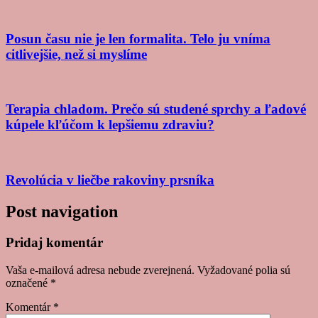
Posun času nie je len formalita. Telo ju vníma
citlivejšie, než si myslíme
Terapia chladom. Prečo sú studené sprchy a ľadové
kúpele kľúčom k lepšiemu zdraviu?
Revolúcia v liečbe rakoviny prsníka
Post navigation
Pridaj komentár
Vaša e-mailová adresa nebude zverejnená.
Vyžadované polia sú
označené
*
Komentár
*