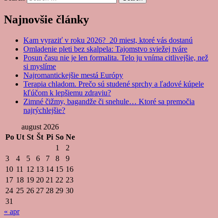
Najnovšie články
Kam vyraziť v roku 2026? 20 miest, ktoré vás dostanú
Omladenie pleti bez skalpela: Tajomstvo sviežej tváre
Posun času nie je len formalita. Telo ju vníma citlivejšie, než
si myslíme
Najromantickejšie mestá Európy
Terapia chladom. Prečo sú studené sprchy a ľadové kúpele
kľúčom k lepšiemu zdraviu?
Zimné čižmy, bagandže či snehule… Ktoré sa premočia
najrýchlejšie?
august 2026
Po
Ut
St
Št
Pi
So
Ne
1
2
3
4
5
6
7
8
9
10
11
12
13
14
15
16
17
18
19
20
21
22
23
24
25
26
27
28
29
30
31
« apr