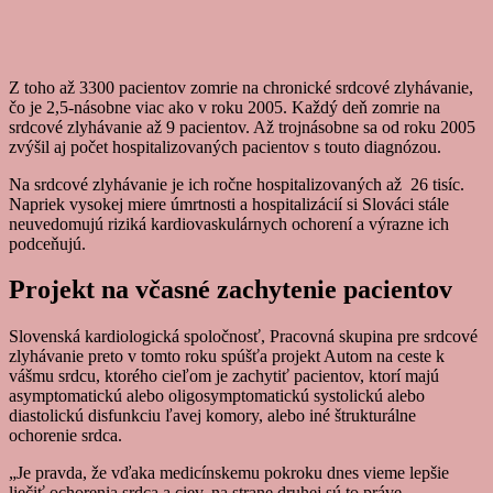
Z toho až 3300 pacientov zomrie na chronické srdcové zlyhávanie,
čo je 2,5-násobne viac ako v roku 2005. Každý deň zomrie na
srdcové zlyhávanie až 9 pacientov. Až trojnásobne sa od roku 2005
zvýšil aj počet hospitalizovaných pacientov s touto diagnózou.
Na srdcové zlyhávanie je ich ročne hospitalizovaných až 26 tisíc.
Napriek vysokej miere úmrtnosti a hospitalizácií si Slováci stále
neuvedomujú riziká kardiovaskulárnych ochorení a výrazne ich
podceňujú.
Projekt na včasné zachytenie pacientov
Slovenská kardiologická spoločnosť, Pracovná skupina pre srdcové
zlyhávanie preto v tomto roku spúšťa projekt Autom na ceste k
vášmu srdcu, ktorého cieľom je zachytiť pacientov, ktorí majú
asymptomatickú alebo oligosymptomatickú systolickú alebo
diastolickú disfunkciu ľavej komory, alebo iné štrukturálne
ochorenie srdca.
„Je pravda, že vďaka medicínskemu pokroku dnes vieme lepšie
liečiť ochorenia srdca a ciev, na strane druhej sú to práve