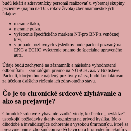
budú lekári a zdravotnícky personál realizovať u vybranej skupiny
pacientov (najmä nad 65. rokov života) zber anamnestických
údajov:
meranie tlaku,
meranie pulzu,
vyšetrenie špecifického markera NT-pro BNP z venóznej
krvi,
v prípade pozitívnych výsledkov bude pacient pozvaný na
EKG a ECHO vyšetrenie priamo do špeciálne upraveného
auta.
Údaje budú zachytené na záznamník a následne vyhodnotené
odborníkmi – kardiológmi priamo na NÚSCH, a.s. v Bratislave.
Pacienti, ktorým bude nájdený pozitívny nález, budú kontaktovaní
za účelom ďalšieho riešenia ich zdravotného stavu.
Čo je to chronické srdcové zlyhávanie a
ako sa prejavuje?
Chronické srdcové zlyhávanie vzniká vtedy, keď srdce „nevládze“
uspokojiť požiadavky tkanív organizmu na prívod kyslíka. Ide o
dlhodobé a invalidizujúce ochorenie s vysokou úmrtnosťou, ktoré sa
prejavuje najmä zhoršujúcou sa dýchavicou a hromadením tekutín v