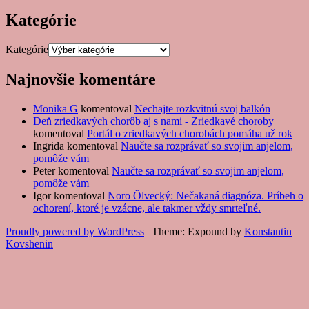
Kategórie
Kategórie
Najnovšie komentáre
Monika G
komentoval
Nechajte rozkvitnú svoj balkón
Deň zriedkavých chorôb aj s nami - Zriedkavé choroby
komentoval
Portál o zriedkavých chorobách pomáha už rok
Ingrida
komentoval
Naučte sa rozprávať so svojim anjelom,
pomôže vám
Peter
komentoval
Naučte sa rozprávať so svojim anjelom,
pomôže vám
Igor
komentoval
Noro Ölvecký: Nečakaná diagnóza. Príbeh o
ochorení, ktoré je vzácne, ale takmer vždy smrteľné.
Proudly powered by WordPress
|
Theme: Expound by
Konstantin
Kovshenin