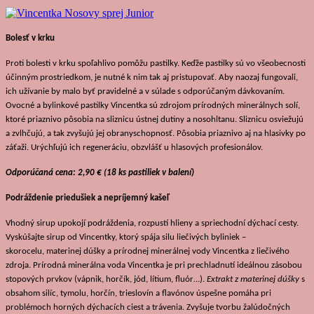
Bolesť v krku
Proti bolesti v krku spoľahlivo pomôžu pastilky. Keďže pastilky sú vo všeobecnosti
účinným prostriedkom, je nutné k nim tak aj pristupovať. Aby naozaj fungovali,
ich užívanie by malo byť pravidelné a v súlade s odporúčaným dávkovaním.
Ovocné a bylinkové pastilky Vincentka sú zdrojom prírodných minerálnych solí,
ktoré priaznivo pôsobia na sliznicu ústnej dutiny a nosohltanu. Sliznicu osviežujú
a zvlhčujú, a tak zvyšujú jej obranyschopnosť. Pôsobia priaznivo aj na hlasivky po
záťaži. Urýchľujú ich regeneráciu, obzvlášť u hlasových profesionálov.
Odporúčaná cena: 2,90 € (18 ks pastiliek v balení)
Podráždenie priedušiek a nepríjemný kašeľ
Vhodný sirup upokojí podráždenia, rozpustí hlieny a spriechodní dýchací cesty.
Vyskúšajte sirup od Vincentky, ktorý spája silu liečivých byliniek –
skorocelu, materinej dúšky a prírodnej minerálnej vody Vincentka z liečivého
zdroja. Prírodná minerálna voda Vincentka je pri prechladnutí ideálnou zásobou
stopových prvkov (vápnik, horčík, jód, lítium, ﬂuór…).
Extrakt z materinej dúšky
s
obsahom silíc, tymolu, horčín, trieslovín a flavónov úspešne pomáha pri
problémoch horných dýchacích ciest a trávenia. Zvyšuje tvorbu žalúdočných