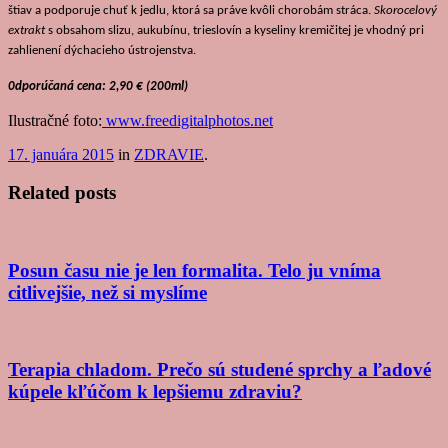
štiav a podporuje chuť k jedlu, ktorá sa práve kvôli chorobám stráca.
Skorocelový
extrakt
s obsahom slizu, aukubínu, trieslovín a kyseliny kremičitej je vhodný pri
zahlienení dýchacieho ústrojenstva.
0dporúčaná cena: 2,90 € (200ml)
Ilustračné foto:
www.freedigitalphotos.net
17. januára 2015
in
ZDRAVIE
.
Related posts
Posun času nie je len formalita. Telo ju vníma
citlivejšie, než si myslíme
Terapia chladom. Prečo sú studené sprchy a ľadové
kúpele kľúčom k lepšiemu zdraviu?