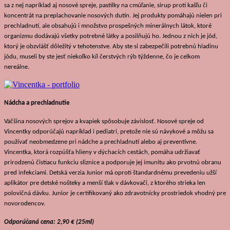
sa z nej napríklad aj nosové spreje, pastilky na cmúľanie, sirup proti kašľu či
koncentrát na preplachovanie nosových dutín. Jej produkty pomáhajú nielen pri
prechladnutí, ale obsahujú i množstvo prospešných minerálnych látok, ktoré
organizmu dodávajú všetky potrebné látky a posilňujú ho. Jednou z nich je jód,
ktorý je obzvlášť dôležitý v tehotenstve. Aby ste si zabezpečili potrebnú hladinu
jódu, museli by ste jesť niekoľko kíl čerstvých rýb týždenne, čo je celkom
nereálne.
Nádcha a prechladnutie
Väčšina nosových sprejov a kvapiek spôsobuje závislosť. Nosové spreje od
Vincentky odporúčajú napríklad i pediatri, pretože nie sú návykové a môžu sa
používať neobmedzene pri nádche a prechladnutí alebo aj preventívne.
Vincentka, ktorá rozpúšťa hlieny v dýchacích cestách, pomáha udržiavať
prirodzenú čistiacu funkciu sliznice a podporuje jej imunitu ako prvotnú obranu
pred infekciami. Detská verzia Junior má oproti štandardnému prevedeniu užší
aplikátor pre detské nošteky a menší tlak v dávkovači, z ktorého strieka len
polovičná dávku. Junior je certifikovaný ako zdravotnícky prostriedok vhodný pre
novorodencov.
Odporúčaná cena: 2,90 € (25ml)