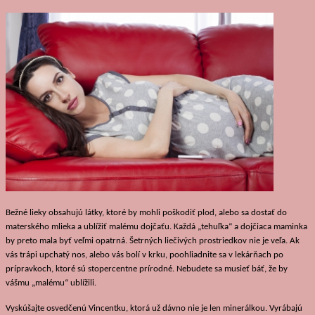
Bežné lieky obsahujú látky, ktoré by mohli poškodiť plod, alebo sa dostať do
materského mlieka a ublížiť malému dojčaťu. Každá „tehuľka“ a dojčiaca maminka
by preto mala byť veľmi opatrná. Šetrných liečivých prostriedkov nie je veľa. Ak
vás trápi upchatý nos, alebo vás bolí v krku, poohliadnite sa v lekárňach po
prípravkoch, ktoré sú stopercentne prírodné. Nebudete sa musieť báť, že by
vášmu „malému“ ublížili.
Vyskúšajte osvedčenú Vincentku, ktorá už dávno nie je len minerálkou. Vyrábajú