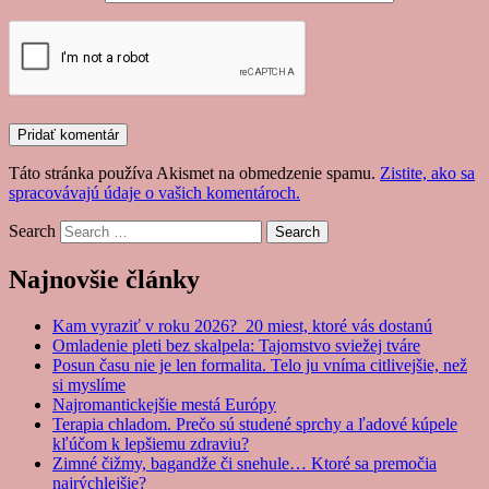
Táto stránka používa Akismet na obmedzenie spamu.
Zistite, ako sa
spracovávajú údaje o vašich komentároch.
Search
Najnovšie články
Kam vyraziť v roku 2026? 20 miest, ktoré vás dostanú
Omladenie pleti bez skalpela: Tajomstvo sviežej tváre
Posun času nie je len formalita. Telo ju vníma citlivejšie, než
si myslíme
Najromantickejšie mestá Európy
Terapia chladom. Prečo sú studené sprchy a ľadové kúpele
kľúčom k lepšiemu zdraviu?
Zimné čižmy, bagandže či snehule… Ktoré sa premočia
najrýchlejšie?