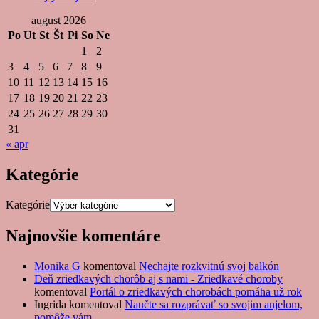
august 2026
Po
Ut
St
Št
Pi
So
Ne
1
2
3
4
5
6
7
8
9
10
11
12
13
14
15
16
17
18
19
20
21
22
23
24
25
26
27
28
29
30
31
« apr
Kategórie
Kategórie
Najnovšie komentáre
Monika G
komentoval
Nechajte rozkvitnú svoj balkón
Deň zriedkavých chorôb aj s nami - Zriedkavé choroby
komentoval
Portál o zriedkavých chorobách pomáha už rok
Ingrida
komentoval
Naučte sa rozprávať so svojim anjelom,
pomôže vám