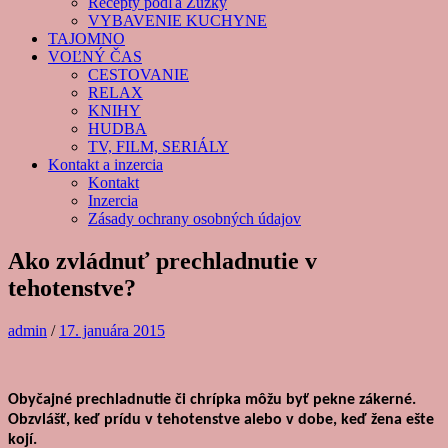
Recepty podľa Zuzky
VYBAVENIE KUCHYNE
TAJOMNO
VOĽNÝ ČAS
CESTOVANIE
RELAX
KNIHY
HUDBA
TV, FILM, SERIÁLY
Kontakt a inzercia
Kontakt
Inzercia
Zásady ochrany osobných údajov
Ako zvládnuť prechladnutie v
tehotenstve?
admin
/
17. januára 2015
Obyčajné prechladnutie či chrípka môžu byť pekne zákerné.
Obzvlášť, keď prídu v tehotenstve alebo v dobe, keď žena ešte
kojí.