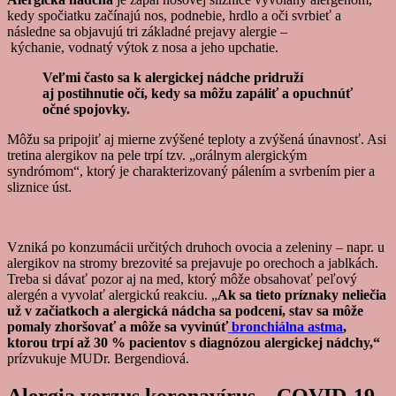
kedy spočiatku začínajú nos, podnebie, hrdlo a oči svrbieť a
následne sa objavujú tri základné prejavy alergie –
kýchanie, vodnatý výtok z nosa a jeho upchatie.
Veľmi často sa k alergickej nádche pridruží
aj postihnutie očí, kedy sa môžu zapáliť a opuchnúť
očné spojovky.
Môžu sa pripojiť aj mierne zvýšené teploty a zvýšená únavnosť. Asi
tretina alergikov na pele trpí tzv. „orálnym alergickým
syndrómom“, ktorý je charakterizovaný pálením a svrbením pier a
sliznice úst.
Vzniká po konzumácii určitých druhoch ovocia a zeleniny – napr. u
alergikov na stromy brezovité sa prejavuje po orechoch a jablkách.
Treba si dávať pozor aj na med, ktorý môže obsahovať peľový
alergén a vyvolať alergickú reakciu. „
Ak sa tieto príznaky neliečia
už v začiatkoch a alergická nádcha sa podcení, stav sa môže
pomaly zhoršovať a môže sa vyvinúť
bronchiálna astma
,
ktorou trpí až 30 % pacientov s diagnózou alergickej nádchy,“
prízvukuje MUDr. Bergendiová.
Alergia verzus koronavírus – COVID-19