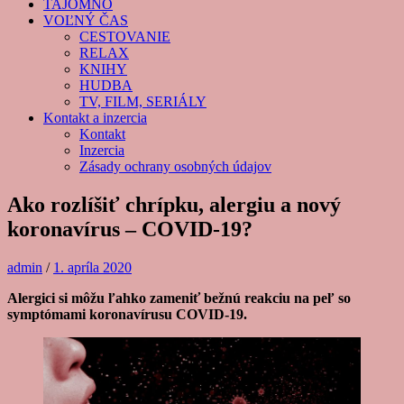
TAJOMNO
VOĽNÝ ČAS
CESTOVANIE
RELAX
KNIHY
HUDBA
TV, FILM, SERIÁLY
Kontakt a inzercia
Kontakt
Inzercia
Zásady ochrany osobných údajov
Ako rozlíšiť chrípku, alergiu a nový
koronavírus – COVID-19?
admin
/
1. apríla 2020
Alergici si môžu ľahko zameniť bežnú reakciu na peľ so
symptómami koronavírusu COVID-19.