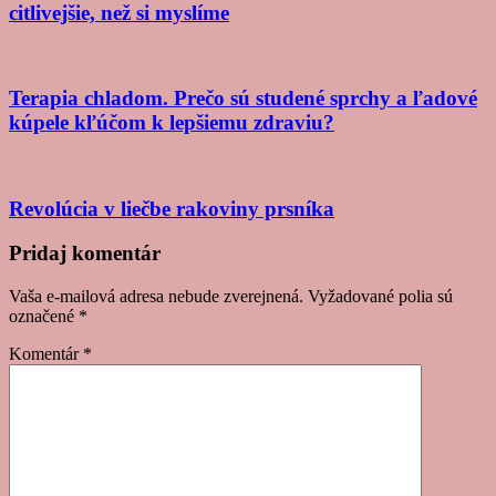
citlivejšie, než si myslíme
Terapia chladom. Prečo sú studené sprchy a ľadové
kúpele kľúčom k lepšiemu zdraviu?
Revolúcia v liečbe rakoviny prsníka
Post
Pridaj komentár
navigation
Vaša e-mailová adresa nebude zverejnená.
Vyžadované polia sú
označené
*
Komentár
*