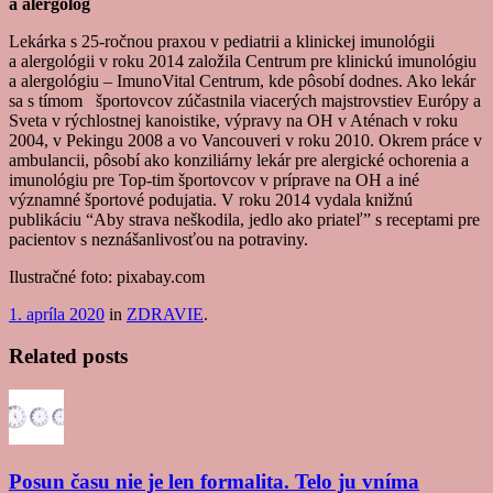
a alergológ
Lekárka s 25-ročnou praxou v pediatrii a klinickej imunológii
a alergológii v roku 2014 založila Centrum pre klinickú imunológiu
a alergológiu – ImunoVital Centrum, kde pôsobí dodnes. Ako lekár
sa s tímom športovcov zúčastnila viacerých majstrovstiev Európy a
Sveta v rýchlostnej kanoistike, výpravy na OH v Aténach v roku
2004, v Pekingu 2008 a vo Vancouveri v roku 2010. Okrem práce v
ambulancii, pôsobí ako konziliárny lekár pre alergické ochorenia a
imunológiu pre Top-tim športovcov v príprave na OH a iné
významné športové podujatia. V roku 2014 vydala knižnú
publikáciu “Aby strava neškodila, jedlo ako priateľ” s receptami pre
pacientov s neznášanlivosťou na potraviny.
Ilustračné foto: pixabay.com
1. apríla 2020
in
ZDRAVIE
.
Related posts
Posun času nie je len formalita. Telo ju vníma