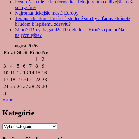
Posun času nie je len formalita. Telo ju vníma citlivejšie, než
si myslíme
Najromantickejšie mestá Európy
Terapia chladom. Prečo sú studené sprchy a ľadové kúpele
kľúčom k lepšiemu zdraviu?
Zimné čižmy, bagandže či snehule… Ktoré sa premočia
najrýchlejšie?
august 2026
Po
Ut
St
Št
Pi
So
Ne
1
2
3
4
5
6
7
8
9
10
11
12
13
14
15
16
17
18
19
20
21
22
23
24
25
26
27
28
29
30
31
« apr
Kategórie
Kategórie