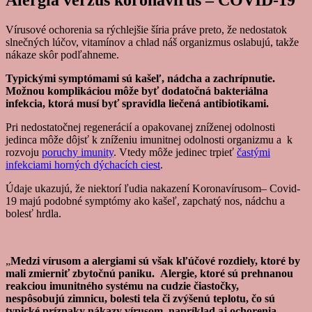
Vírusové ochorenia sa rýchlejšie šíria práve preto, že nedostatok
slnečných lúčov, vitamínov a chlad náš organizmus oslabujú, takže
nákaze skôr podľahneme.
Typickými symptómami sú kašeľ, nádcha a zachrípnutie.
Možnou komplikáciou môže byť dodatočná bakteriálna
infekcia, ktorá musí byť spravidla liečená antibiotikami.
Pri nedostatočnej regenerácií a opakovanej zníženej odolnosti
jedinca môže dôjsť k zníženiu imunitnej odolnosti organizmu a k
rozvoju
poruchy imunity
. Vtedy môže jedinec trpieť
častými
infekciami horných dýchacích ciest
.
Údaje ukazujú, že niektorí ľudia nakazení Koronavírusom– Covid-
19 majú podobné symptómy ako kašeľ, zapchatý nos, nádchu a
bolesť hrdla.
„
Medzi vírusom a alergiami sú však kľúčové rozdiely, ktoré by
mali zmierniť zbytočnú paniku. Alergie, ktoré sú prehnanou
reakciou imunitného systému na cudzie čiastočky,
nespôsobujú zimnicu, bolesti tela či zvýšenú teplotu, čo sú
typické príznaky nákazy vírusom, napríklad aj ochorenia