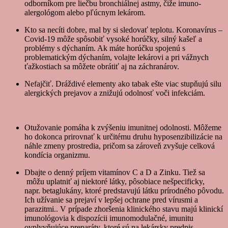
odborníkom pre liečbu bronchiálnej astmy, čiže imuno-
alergológom alebo pľúcnym lekárom.
Kto sa necíti dobre, mal by si sledovať teplotu. Koronavírus –
Covid-19 môže spôsobiť vysoké horúčky, silný kašeľ a
problémy s dýchaním. Ak máte horúčku spojenú s
problematickým dýchaním, volajte lekárovi a pri vážnych
ťažkostiach sa môžete obrátiť aj na záchranárov.
Nefajčiť. Dráždivé elementy ako tabak ešte viac stupňujú silu
alergických prejavov a znižujú odolnosť voči infekciám.
Otužovanie pomáha k zvýšeniu imunitnej odolnosti. Môžeme
ho dokonca prirovnať k určitému druhu hyposenzibilizácie na
náhle zmeny prostredia, pričom sa zároveň zvyšuje celková
kondícia organizmu.
Dbajte o denný príjem vitamínov C a D a Zinku. Tiež sa
môžu uplatniť aj niektoré látky, pôsobiace nešpecificky,
napr. betaglukány, ktoré predstavujú látku prírodného pôvodu.
Ich užívanie sa prejaví v lepšej ochrane pred vírusmi a
parazitmi.. V prípade zhoršenia klinického stavu majú klinickí
imunológovia k dispozícii imunomodulačné, imunitu
ovplyvňujúce preparáty, ktoré sú na lekársky predpis.