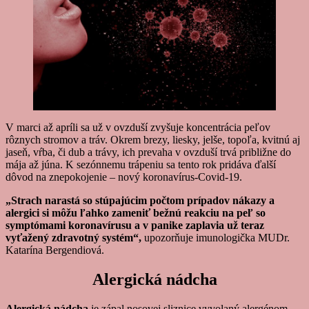
V marci až apríli sa už v ovzduší zvyšuje koncentrácia peľov
rôznych stromov a tráv. Okrem brezy, liesky, jelše, topoľa, kvitnú aj
jaseň, vŕba, či dub a trávy, ich prevaha v ovzduší trvá približne do
mája až júna. K sezónnemu trápeniu sa tento rok pridáva ďalší
dôvod na znepokojenie – nový koronavírus-Covid-19.
„Strach narastá so stúpajúcim počtom prípadov nákazy a
alergici si môžu ľahko zameniť bežnú reakciu na peľ so
symptómami koronavírusu a v panike zaplavia už teraz
vyťažený zdravotný systém“,
upozorňuje imunologička MUDr.
Katarína Bergendiová.
Alergická nádcha
Alergická nádcha
je zápal nosovej sliznice vyvolaný alergénom,