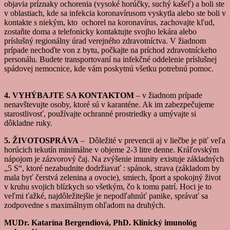
objavia príznaky ochorenia (vysoké horúčky, suchý kašeľ) a boli ste
v oblastiach, kde sa infekcia koronavírusom vyskytla alebo ste boli v
kontakte s niekým, kto ochorel na koronavírus, zachovajte kľud,
zostaňte doma a telefonicky kontaktujte svojho lekára alebo
príslušný regionálny úrad verejného zdravotníctva. V žiadnom
prípade nechoďte von z bytu, počkajte na príchod zdravotníckeho
personálu. Budete transportovaní na infekčné oddelenie príslušnej
spádovej nemocnice, kde vám poskytnú všetku potrebnú pomoc.
4. VYHÝBAJTE SA KONTAKTOM
– v žiadnom prípade
nenavštevujte osoby, ktoré sú v karanténe. Ak im zabezpečujeme
starostlivosť, používajte ochranné prostriedky a umývajte si
dôkladne ruky.
5. ŽIVOTOSPRÁVA
– Dôležité v prevencii aj v liečbe je piť veľa
horúcich tekutín minimálne v objeme 2-3 litre denne. Kráľovským
nápojom je zázvorový čaj. Na zvýšenie imunity existuje základných
„5 S“, ktoré nezabudnite dodržiavať : spánok, strava (základom by
mala byť čerstvá zelenina a ovocie), smiech, šport a spokojný život
v kruhu svojich blízkych so všetkým, čo k tomu patrí. Hoci je to
veľmi ťažké, najdôležitejšie je nepodľahnúť panike, správať sa
zodpovedne s maximálnym ohľadom na druhých.
MUDr. Katarína Bergendiová, PhD. Klinický imunológ