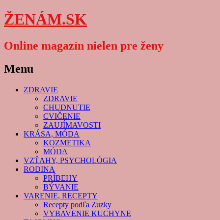
ŽENÁM.SK
Online magazín nielen pre ženy
Menu
Skip
ZDRAVIE
to
ZDRAVIE
content
CHUDNUTIE
CVIČENIE
ZAUJÍMAVOSTI
KRÁSA, MÓDA
KOZMETIKA
MÓDA
VZŤAHY, PSYCHOLÓGIA
RODINA
PRÍBEHY
BÝVANIE
VARENIE, RECEPTY
Recepty podľa Zuzky
VYBAVENIE KUCHYNE