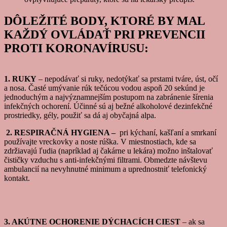
DÔLEŽITÉ BODY, KTORÉ BY MAL
KAŽDÝ OVLÁDAŤ PRI PREVENCII
PROTI KORONAVÍRUSU
:
1. RUKY
– nepodávať si ruky, nedotýkať sa prstami tváre, úst, očí
a nosa. Časté umývanie rúk tečúcou vodou aspoň 20 sekúnd je
jednoduchým a najvýznamnejším postupom na zabránenie šírenia
infekčných ochorení. Účinné sú aj bežné alkoholové dezinfekčné
prostriedky, gély, použiť sa dá aj obyčajná alpa.
2. RESPIRAČNÁ HYGIENA –
pri kýchaní, kašľaní a smrkaní
používajte vreckovky a noste rúška. V miestnostiach, kde sa
zdržiavajú ľudia (napríklad aj čakárne u lekára) možno inštalovať
čističky vzduchu s anti-infekčnými filtrami. Obmedzte návštevu
ambulancií na nevyhnutné minimum a uprednostniť telefonický
kontakt.
3. AKÚTNE OCHORENIE DÝCHACÍCH CIEST
– ak sa