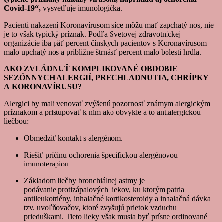
Covid-19“,
vysvetľuje imunologička.
Pacienti nakazení Koronavírusom síce môžu mať zapchatý nos, nie
je to však typický príznak. Podľa Svetovej zdravotníckej
organizácie iba päť percent čínskych pacientov s Koronavírusom
malo upchatý nos a približne štrnásť percent malo bolesti hrdla.
AKO ZVLÁDNUŤ KOMPLIKOVANÉ OBDOBIE
SEZÓNNYCH ALERGIÍ, PRECHLADNUTIA, CHRÍPKY
A KORONAVÍRUSU?
Alergici by mali venovať zvýšenú pozornosť známym alergickým
príznakom a pristupovať k nim ako obvykle a to antialergickou
liečbou:
Obmedziť kontakt s alergénom.
Riešiť príčinu ochorenia špecifickou alergénovou
imunoterapiou.
Základom liečby bronchiálnej astmy je
podávanie protizápalových liekov, ku ktorým patria
antileukotriény, inhalačné kortikosteroidy a inhalačná dávka
tzv. uvoľňovačov, ktoré zvyšujú prietok vzduchu
prieduškami. Tieto lieky však musia byť prísne ordinované