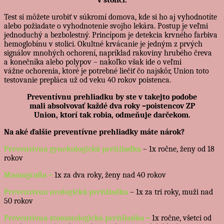
Test si môžete urobiť v súkromí domova, kde si ho aj vyhodnotíte
alebo požiadate o vyhodnotenie svojho lekára. Postup je veľmi
jednoduchý a bezbolestný. Princípom je detekcia krvného farbiva
hemoglobínu v stolici. Okultné krvácanie je jedným z prvých
signálov mnohých ochorení, napríklad rakoviny hrubého čreva
a konečníka alebo polypov – nakoľko však ide o veľmi
vážne ochorenia, ktoré je potrebné liečiť čo najskôr, Union toto
testovanie prepláca už od veku 40 rokov poistenca.
Preventívnu prehliadku by ste v takejto podobe
mali absolvovať každé dva roky –poistencov ZP
Union, ktorí tak robia, odmeňuje darčekom.
Na aké ďalšie preventívne prehliadky máte nárok?
Preventívna gynekologická prehliadka
– 1x ročne, ženy
od 18
rokov
Mamografia –
1x za dva roky,
ženy nad 40 rokov
Preventívna urologická prehliadka
– 1x za tri roky, muži nad
50 rokov
Preventívna stomatologická prehliadka –
1x ročne, všetci
od