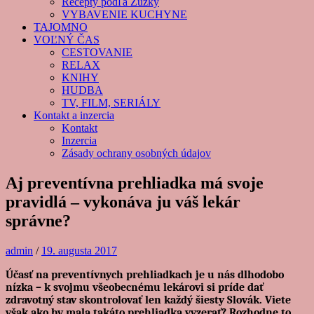
Recepty podľa Zuzky
VYBAVENIE KUCHYNE
TAJOMNO
VOĽNÝ ČAS
CESTOVANIE
RELAX
KNIHY
HUDBA
TV, FILM, SERIÁLY
Kontakt a inzercia
Kontakt
Inzercia
Zásady ochrany osobných údajov
Aj preventívna prehliadka má svoje
pravidlá – vykonáva ju váš lekár
správne?
admin
/
19. augusta 2017
Účasť na preventívnych prehliadkach je u nás dlhodobo
nízka – k svojmu všeobecnému lekárovi si príde dať
zdravotný stav skontrolovať len každý šiesty Slovák. Viete
však ako by mala takáto prehliadka vyzerať? Rozhodne to