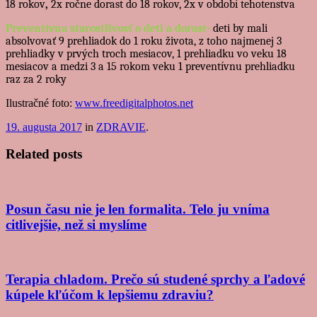
18 rokov
,
2x ročne dorast do 18 rokov, 2x v období tehotenstva
Preventívna starostlivosť o deti a dorast-
deti by mali
absolvovať 9 prehliadok do 1 roku života, z toho najmenej 3
prehliadky v prvých troch mesiacov, 1 prehliadku vo veku 18
mesiacov a medzi 3 a 15 rokom veku 1 preventívnu prehliadku
raz za 2 roky
Ilustračné foto:
www.freedigitalphotos.net
19. augusta 2017
in
ZDRAVIE
.
Related posts
Posun času nie je len formalita. Telo ju vníma
citlivejšie, než si myslíme
Terapia chladom. Prečo sú studené sprchy a ľadové
kúpele kľúčom k lepšiemu zdraviu?