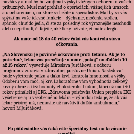
návštevy a mal by ho zaujímať výskyt vážnych ochorení u vašich
príbuzných. Musí mať prehľad o operáciách, vážnejších úrazoch
a o ochoreniach, na ktoré sa liečite u špecialistov. Mal by sa vás
spýtať na vaše telesné funkcie – dýchanie, močenie, stolicu,
spánok, chuť do jedla, či ste za posledný rok výraznejšie neschudli
alebo nepribrali, či fajčíte, aké lieky užívate, či máte alergie.
Ak máte od 18 do 40 rokov čaká vás kontrola stavu
očkovania.
„Na Slovensku je povinné očkovanie proti tetanu. Ak je to
potrebné, lekár vás preočkuje a máte „pokoj“ na ďalších 10
až 15 rokov
,“ vysvetľuje Miroslava Jurčáková, z odboru
programov zdravia v zdravotnej poisťovne Union. Nasledovať
bude vyšetrenie pulzu a tlaku krvi, kontrola hmotnosti a výšky.
Odoberú vám moč, aj krv. Laboratórne vám vyhodnotia celkový
krvný obraz a tiež hodnoty cholesterolu. Ľudom, ktorí už mali 40
rokov prináleží aj EKG. „Zdravotná poisťovňa Union prepláca EKG
vyšetrenie aj u všeobecného lekára – výhodou teda je, že ak váš
lekár prístroj má, nemusíte už navštíviť ďalšiu ambulanciu,“
hovorí M.Jurčáková.
Po päťdesiatke vás čaká ešte špeciálny test na krvácanie
v stolici.