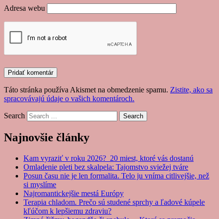
Adresa webu
Táto stránka používa Akismet na obmedzenie spamu.
Zistite, ako sa
spracovávajú údaje o vašich komentároch.
Search
Najnovšie články
Kam vyraziť v roku 2026? 20 miest, ktoré vás dostanú
Omladenie pleti bez skalpela: Tajomstvo sviežej tváre
Posun času nie je len formalita. Telo ju vníma citlivejšie, než
si myslíme
Najromantickejšie mestá Európy
Terapia chladom. Prečo sú studené sprchy a ľadové kúpele
kľúčom k lepšiemu zdraviu?