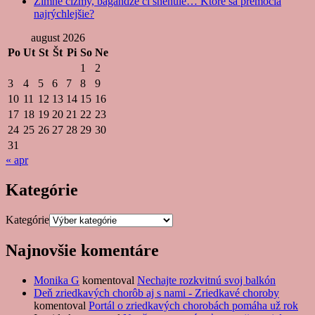
Zimné čižmy, bagandže či snehule… Ktoré sa premočia
najrýchlejšie?
august 2026
Po
Ut
St
Št
Pi
So
Ne
1
2
3
4
5
6
7
8
9
10
11
12
13
14
15
16
17
18
19
20
21
22
23
24
25
26
27
28
29
30
31
« apr
Kategórie
Kategórie
Najnovšie komentáre
Monika G
komentoval
Nechajte rozkvitnú svoj balkón
Deň zriedkavých chorôb aj s nami - Zriedkavé choroby
komentoval
Portál o zriedkavých chorobách pomáha už rok