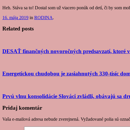
Heh. Stáva sa to! Dostal som už viacero ponúk od detí, či by som mo
16. mája 2019
in
RODINA
.
Related posts
DESAŤ finančných novoročných predsavzatí, ktoré v
Energetickou chudobou je zasiahnutých 330-tisíc domá
Prvú vlnu konsolidácie Slováci zvládli, obávajú sa d
Post
Pridaj komentár
navigation
Vaša e-mailová adresa nebude zverejnená.
Vyžadované polia sú ozna