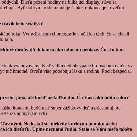
ddýchli. Dieťa pozerá hodiny na blikajúci display, stáva sa
 potrebujú. Byť dobrými rodičmi nie je ľahké, dokonca je to veľmi
rávili tieto sviatky?
kého roka. Vymýšľal som choreografie a učil ich tých, čo sa chceli
o fajn.
 niektoré dostávajú dokonca ako odmenu peniaze. Čo si o tom
úplne inak vychovávaný. Keď vidím deti obsypané hromadami darčekov,
yť nič hmotné. Oveľa viac potrebujú lásku a rodinu. Pocit bezpečia.
 prvého júna, ale hneď niekoľko dní. Čo Vás čaká tohto roku?
nášho koncertu budú mať super zážitkový deň a priestor aj pre
 ešte raz aj my! (smiech)
i šťastnými. Nedostali ste niekedy kurióznu ponuku alebo
tca ich dieťaťu. Úplne neznámi ľudia! Stalo sa Vám niečo takéto