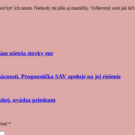
hol byť ich tatom. Niekedy mi píšu aj mamičky. Vyškerený som jak lečo,
ám ušetria stovky eur
cností. Prognostička SAV apeluje na jej riešenie
ruhej, uvádza prieskum
čené
*