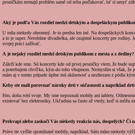
pesničkám nemajú problém samé od seba poďakovať, ísť si umyť zúbky,
Aký je podľa Vás rozdiel medzi detským a dospeláckym publik
U mňa niekedy ohromný. Je to predsa len iné. Na dospeláckych koncer
a to je super. Nerobíme divadielka, ale ozajstné koncerty pre rodiny.
svojej práci zažívať.
A je nejaký rozdiel medzi detským publikom z mesta a z dediny? Sú
Záleží kde sme. Sú koncerty kde od prvej pesničky viem, že bude supe
a potrebujem chvíľku, kým do toho vhupnem. Nemyslím si však, že je 
mám aj v tomto prípade úplne inú skúsenosť a nezliezam z pódia kým
Keby ste mali porovnať nároky detí v súčasnosti a napríklad detí 
Hm, doba robí svoje. My sme nepoznali mobily ani tablety. Odmenou b
existovať bez elektroniky. Ukľudnia sa často až vtedy, keď si môžu nie
Prekvapí alebo zaskočí Vás niekedy reakcia nás, dospelých? Či 
Práve tie vyššie spomínané mobily, napríklad. Sám mám niekedy výčitk