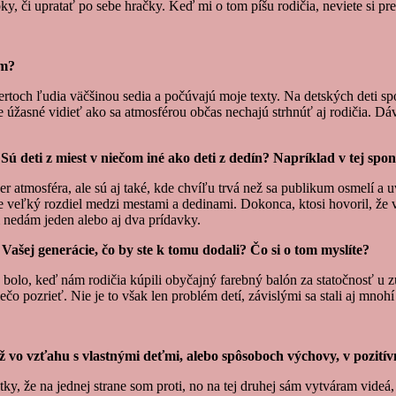
 či upratať po sebe hračky. Keď mi o tom píšu rodičia, neviete si pre
om?
toch ľudia väčšinou sedia a počúvajú moje texty. Na detských deti sp
 Je úžasné vidieť ako sa atmosférou občas nechajú strhnúť aj rodičia. D
 deti z miest v niečom iné ako deti z dedín? Napríklad v tej spont
r atmosféra, ale sú aj také, kde chvíľu trvá než sa publikum osmelí a u
veľký rozdiel medzi mestami a dedinami. Dokonca, ktosi hovoril, že v 
 nedám jeden alebo aj dva prídavky.
Vašej generácie, čo by ste k tomu dodali? Čo si o tom myslíte?
olo, keď nám rodičia kúpili obyčajný farebný balón za statočnosť u z
čo pozrieť. Nie je to však len problém detí, závislými sa stali aj mnohí
už vo vzťahu s vlastnými deťmi, alebo spôsoboch výchovy, v pozit
y, že na jednej strane som proti, no na tej druhej sám vytváram videá,