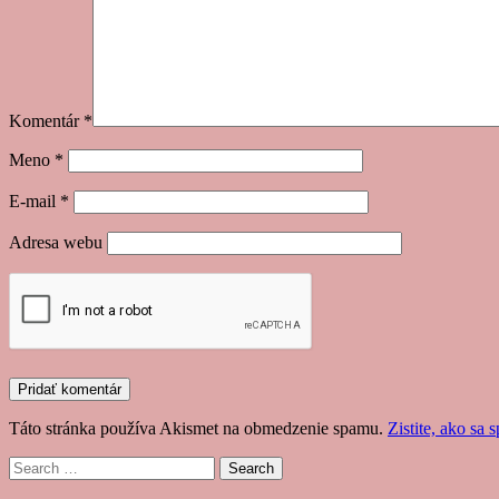
Komentár
*
Meno
*
E-mail
*
Adresa webu
Táto stránka používa Akismet na obmedzenie spamu.
Zistite, ako sa
Search