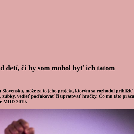
d detí, či by som mohol byť ich tatom
lovensku, môže za to jeho projekt, ktorým sa rozhodol priblížiť k
y, zúbky, vedieť poďakovať či upratovať hračky. Čo mu táto práca
pre MDD 2019.