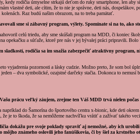
, kedy rodičia úmyselne strkajú deťom do ruky smartphone, len aby si o
ám vlastné deti, ale cítim, že to nie je správne, deti nás, dospelákov,
a kolenách. Raz budú našim obrazom, na to treba pamätať.
ovali sme si zábavný program, výlety. Spomínate si na to, ako ste t
nahovoril celú triedu, aby sme skúšali program na MDD, či koniec škols
opekačku a súťaže, ktoré pre nás v jej bývalej práci pripravili. Bolo t
om sladkostí, rodičia sa im snažia zabezpečiť atraktívny program,
 tieto vyjadrenia pozornosti a lásky cudzie. Možno preto, že som bol 
 jeden – dva symbolické, ozajstné darčeky stačia. Dokonca to nemusí b
o Vašu prácu veľký záujem, zrejme ten Váš MDD trvá nielen počas
 napríklad do Šamorína do športového centra x-bionic, kde deti okrem 
 že je to škoda, že sa nemôžeme nachvíľku vrátiť a zažívať takéto veci
dičia dokážu pre svoje poklady spraviť aj nemožné, aby ich urobil
môjho známeho oslovili jeho fanúšikovia, či by šiel za krstného o