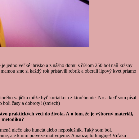
e jedno veľké ihrisko a z nášho domu s číslom 250 bol naň krásny
mamou sme si každý rok pristavili rebrík a oberali lipový kvet priamo
ktorého vajíčka môže byť kuriatko a z ktorého nie. No a keď som písal
o boli časy a dobroty! (smiech)
vo praktických vecí do života. A o tom, že je výborný materiál,
na metodiku?
namená niečo ako huncút alebo neposlušník. Taký som bol.
zame, ale k nim práveže motivujeme. A naozaj to funguje! Vďaka