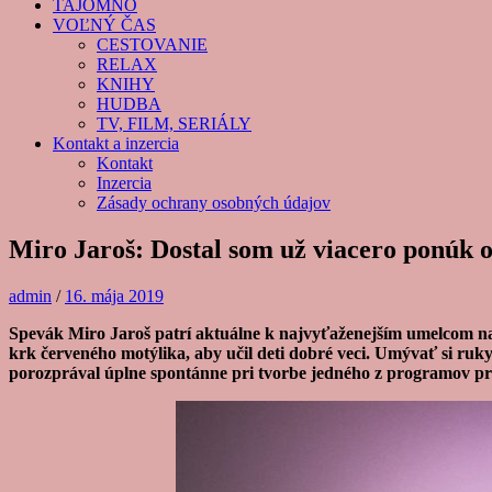
TAJOMNO
VOĽNÝ ČAS
CESTOVANIE
RELAX
KNIHY
HUDBA
TV, FILM, SERIÁLY
Kontakt a inzercia
Kontakt
Inzercia
Zásady ochrany osobných údajov
Miro Jaroš: Dostal som už viacero ponúk o
admin
/
16. mája 2019
Spevák Miro Jaroš patrí aktuálne k najvyťaženejším umelcom na S
krk červeného motýlika, aby učil deti dobré veci. Umývať si ruk
porozprával úplne spontánne pri tvorbe jedného z programov 