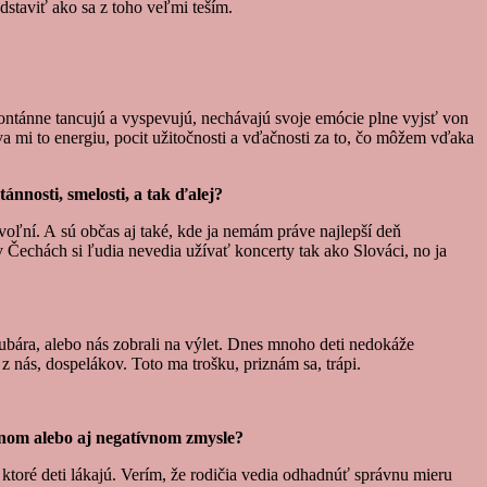
dstaviť ako sa z toho veľmi teším.
ontánne tancujú a vyspevujú, nechávajú svoje emócie plne vyjsť von
áva mi to energiu, pocit užitočnosti a vďačnosti za to, čo môžem vďaka
ánnosti, smelosti, a tak ďalej?
voľní. A sú občas aj také, kde ja nemám práve najlepší deň
Čechách si ľudia nevedia užívať koncerty tak ako Slováci, no ja
ubára, alebo nás zobrali na výlet. Dnes mnoho deti nedokáže
 z nás, dospelákov. Toto ma trošku, priznám sa, trápi.
ívnom alebo aj negatívnom zmysle?
 ktoré deti lákajú. Verím, že rodičia vedia odhadnúť správnu mieru