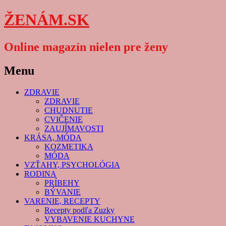
ŽENÁM.SK
Online magazín nielen pre ženy
Menu
Skip
ZDRAVIE
to
ZDRAVIE
content
CHUDNUTIE
CVIČENIE
ZAUJÍMAVOSTI
KRÁSA, MÓDA
KOZMETIKA
MÓDA
VZŤAHY, PSYCHOLÓGIA
RODINA
PRÍBEHY
BÝVANIE
VARENIE, RECEPTY
Recepty podľa Zuzky
VYBAVENIE KUCHYNE