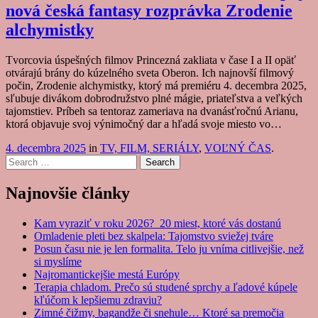
nová česká fantasy rozprávka Zrodenie
alchymistky
Tvorcovia úspešných filmov Princezná zakliata v čase I a II opäť
otvárajú brány do kúzelného sveta Oberon. Ich najnovší filmový
počin, Zrodenie alchymistky, ktorý má premiéru 4. decembra 2025,
sľubuje divákom dobrodružstvo plné mágie, priateľstva a veľkých
tajomstiev. Príbeh sa tentoraz zameriava na dvanásťročnú Arianu,
ktorá objavuje svoj výnimočný dar a hľadá svoje miesto vo…
4. decembra 2025
in
TV, FILM, SERIÁLY
,
VOĽNÝ ČAS
.
Search
Najnovšie články
Kam vyraziť v roku 2026? 20 miest, ktoré vás dostanú
Omladenie pleti bez skalpela: Tajomstvo sviežej tváre
Posun času nie je len formalita. Telo ju vníma citlivejšie, než
si myslíme
Najromantickejšie mestá Európy
Terapia chladom. Prečo sú studené sprchy a ľadové kúpele
kľúčom k lepšiemu zdraviu?
Zimné čižmy, bagandže či snehule… Ktoré sa premočia