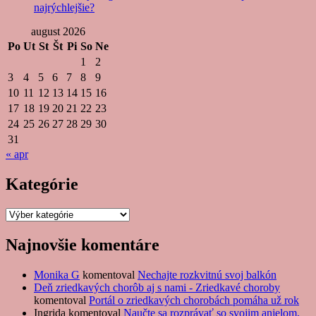
najrýchlejšie?
august 2026
Po
Ut
St
Št
Pi
So
Ne
1
2
3
4
5
6
7
8
9
10
11
12
13
14
15
16
17
18
19
20
21
22
23
24
25
26
27
28
29
30
31
« apr
Kategórie
Kategórie
Najnovšie komentáre
Monika G
komentoval
Nechajte rozkvitnú svoj balkón
Deň zriedkavých chorôb aj s nami - Zriedkavé choroby
komentoval
Portál o zriedkavých chorobách pomáha už rok
Ingrida
komentoval
Naučte sa rozprávať so svojim anjelom,