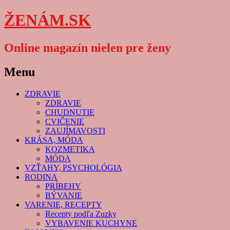
ŽENÁM.SK
Online magazín nielen pre ženy
Menu
Skip
ZDRAVIE
to
ZDRAVIE
content
CHUDNUTIE
CVIČENIE
ZAUJÍMAVOSTI
KRÁSA, MÓDA
KOZMETIKA
MÓDA
VZŤAHY, PSYCHOLÓGIA
RODINA
PRÍBEHY
BÝVANIE
VARENIE, RECEPTY
Recepty podľa Zuzky
VYBAVENIE KUCHYNE