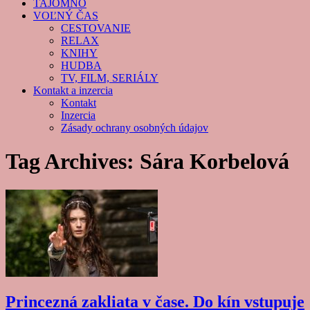
TAJOMNO
VOĽNÝ ČAS
CESTOVANIE
RELAX
KNIHY
HUDBA
TV, FILM, SERIÁLY
Kontakt a inzercia
Kontakt
Inzercia
Zásady ochrany osobných údajov
Tag Archives:
Sára Korbelová
Princezná zakliata v čase. Do kín vstupuje