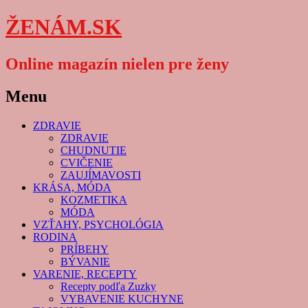
ŽENÁM.SK
Online magazín nielen pre ženy
Menu
Skip
ZDRAVIE
to
ZDRAVIE
content
CHUDNUTIE
CVIČENIE
ZAUJÍMAVOSTI
KRÁSA, MÓDA
KOZMETIKA
MÓDA
VZŤAHY, PSYCHOLÓGIA
RODINA
PRÍBEHY
BÝVANIE
VARENIE, RECEPTY
Recepty podľa Zuzky
VYBAVENIE KUCHYNE