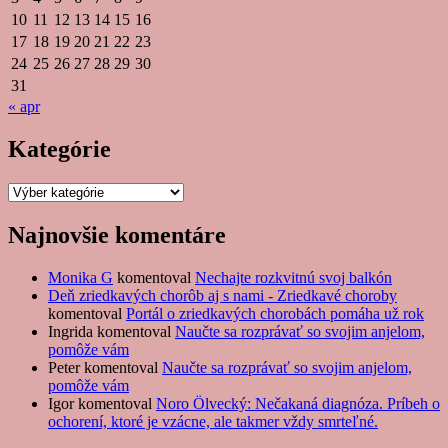
10
11
12
13
14
15
16
17
18
19
20
21
22
23
24
25
26
27
28
29
30
31
« apr
Kategórie
Kategórie
Najnovšie komentáre
Monika G
komentoval
Nechajte rozkvitnú svoj balkón
Deň zriedkavých chorôb aj s nami - Zriedkavé choroby
komentoval
Portál o zriedkavých chorobách pomáha už rok
Ingrida
komentoval
Naučte sa rozprávať so svojim anjelom,
pomôže vám
Peter
komentoval
Naučte sa rozprávať so svojim anjelom,
pomôže vám
Igor
komentoval
Noro Ölvecký: Nečakaná diagnóza. Príbeh o
ochorení, ktoré je vzácne, ale takmer vždy smrteľné.