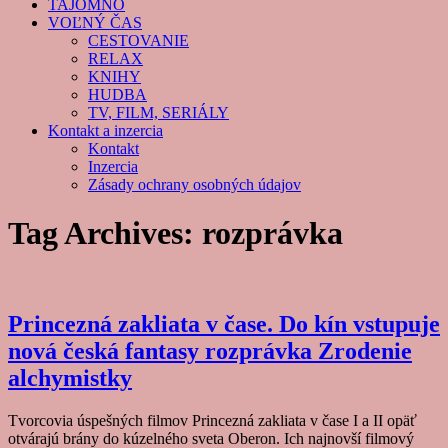
TAJOMNO
VOĽNÝ ČAS
CESTOVANIE
RELAX
KNIHY
HUDBA
TV, FILM, SERIÁLY
Kontakt a inzercia
Kontakt
Inzercia
Zásady ochrany osobných údajov
Tag Archives:
rozprávka
Princezná zakliata v čase. Do kín vstupuje
nová česká fantasy rozprávka Zrodenie
alchymistky
Tvorcovia úspešných filmov Princezná zakliata v čase I a II opäť
otvárajú brány do kúzelného sveta Oberon. Ich najnovší filmový