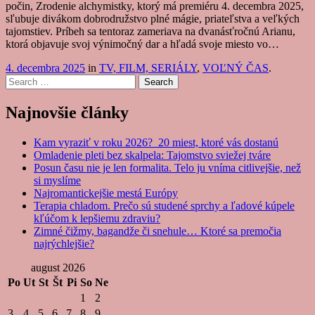
počin, Zrodenie alchymistky, ktorý má premiéru 4. decembra 2025,
sľubuje divákom dobrodružstvo plné mágie, priateľstva a veľkých
tajomstiev. Príbeh sa tentoraz zameriava na dvanásťročnú Arianu,
ktorá objavuje svoj výnimočný dar a hľadá svoje miesto vo…
4. decembra 2025
in
TV, FILM, SERIÁLY
,
VOĽNÝ ČAS
.
Search
Najnovšie články
Kam vyraziť v roku 2026? 20 miest, ktoré vás dostanú
Omladenie pleti bez skalpela: Tajomstvo sviežej tváre
Posun času nie je len formalita. Telo ju vníma citlivejšie, než
si myslíme
Najromantickejšie mestá Európy
Terapia chladom. Prečo sú studené sprchy a ľadové kúpele
kľúčom k lepšiemu zdraviu?
Zimné čižmy, bagandže či snehule… Ktoré sa premočia
najrýchlejšie?
august 2026
Po
Ut
St
Št
Pi
So
Ne
1
2
3
4
5
6
7
8
9