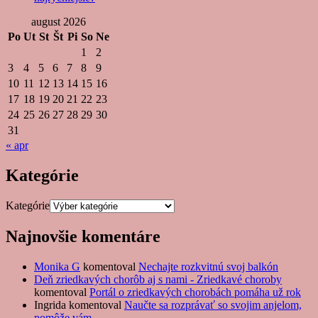
august 2026
Po
Ut
St
Št
Pi
So
Ne
1
2
3
4
5
6
7
8
9
10
11
12
13
14
15
16
17
18
19
20
21
22
23
24
25
26
27
28
29
30
31
« apr
Kategórie
Kategórie
Najnovšie komentáre
Monika G
komentoval
Nechajte rozkvitnú svoj balkón
Deň zriedkavých chorôb aj s nami - Zriedkavé choroby
komentoval
Portál o zriedkavých chorobách pomáha už rok
Ingrida
komentoval
Naučte sa rozprávať so svojim anjelom,
pomôže vám