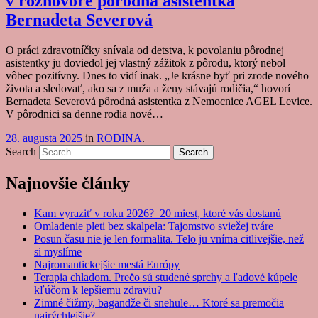
v rozhovore pôrodná asistentka
Bernadeta Severová
O práci zdravotníčky snívala od detstva, k povolaniu pôrodnej
asistentky ju doviedol jej vlastný zážitok z pôrodu, ktorý nebol
vôbec pozitívny. Dnes to vidí inak. „Je krásne byť pri zrode nového
života a sledovať, ako sa z muža a ženy stávajú rodičia,“ hovorí
Bernadeta Severová pôrodná asistentka z Nemocnice AGEL Levice.
V pôrodnici sa denne rodia nové…
28. augusta 2025
in
RODINA
.
Search
Najnovšie články
Kam vyraziť v roku 2026? 20 miest, ktoré vás dostanú
Omladenie pleti bez skalpela: Tajomstvo sviežej tváre
Posun času nie je len formalita. Telo ju vníma citlivejšie, než
si myslíme
Najromantickejšie mestá Európy
Terapia chladom. Prečo sú studené sprchy a ľadové kúpele
kľúčom k lepšiemu zdraviu?
Zimné čižmy, bagandže či snehule… Ktoré sa premočia
najrýchlejšie?