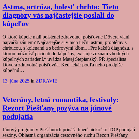
Astma, artróza, bolesť chrbta: Tieto
diagnózy vás najčastejšie poslali do
kúpeľov
O ktoré kúpele mali poistenci zdravotnej poisťovne Dôvera vlani
najväčší záujem? Najčastejšie si v nich liečili astmu, problémy s
chrbticou, s kolenami a s bedrovými kĺbmi. „Pre každú diagnózu, s
ktorou môžu ísť pacienti do kúpeľov, existuje zoznam vhodných
kúpeľných zariadení,“ uvádza Matej Štepianský, PR špecialista
Dôvera zdravotná poisťovňa. Keď lekár podľa neho predpíše
kúpeľnú…
13. júna 2025
in
ZDRAVIE
.
Veterány, letná romantika, festivaly:
Rezort Piešťany pozýva na júnové
podujatia
Júnový program v Piešťanoch prináša hneď niekoľko TOP podujatí
sezóny. Oblastná organizácia cestovného ruchu Rezort Piešťany