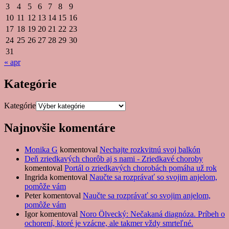
3
4
5
6
7
8
9
10
11
12
13
14
15
16
17
18
19
20
21
22
23
24
25
26
27
28
29
30
31
« apr
Kategórie
Kategórie
Najnovšie komentáre
Monika G
komentoval
Nechajte rozkvitnú svoj balkón
Deň zriedkavých chorôb aj s nami - Zriedkavé choroby
komentoval
Portál o zriedkavých chorobách pomáha už rok
Ingrida
komentoval
Naučte sa rozprávať so svojim anjelom,
pomôže vám
Peter
komentoval
Naučte sa rozprávať so svojim anjelom,
pomôže vám
Igor
komentoval
Noro Ölvecký: Nečakaná diagnóza. Príbeh o
ochorení, ktoré je vzácne, ale takmer vždy smrteľné.