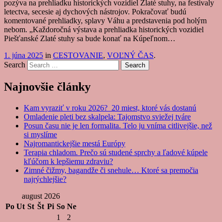
pozýva na prehliadku historických vozidiel Zlaté stuhy, na festivaly
letectva, secesie aj dychových nástrojov. Pokračovať budú
komentované prehliadky, splavy Váhu a predstavenia pod holým
nebom. „Každoročná výstava a prehliadka historických vozidiel
Piešťanské Zlaté stuhy sa bude konať na Kúpeľnom…
1. júna 2025
in
CESTOVANIE
,
VOĽNÝ ČAS
.
Search
Najnovšie články
Kam vyraziť v roku 2026? 20 miest, ktoré vás dostanú
Omladenie pleti bez skalpela: Tajomstvo sviežej tváre
Posun času nie je len formalita. Telo ju vníma citlivejšie, než
si myslíme
Najromantickejšie mestá Európy
Terapia chladom. Prečo sú studené sprchy a ľadové kúpele
kľúčom k lepšiemu zdraviu?
Zimné čižmy, bagandže či snehule… Ktoré sa premočia
najrýchlejšie?
august 2026
Po
Ut
St
Št
Pi
So
Ne
1
2