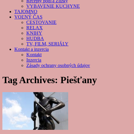
Recepty podľa Zuzky
VYBAVENIE KUCHYNE
TAJOMNO
VOĽNÝ ČAS
CESTOVANIE
RELAX
KNIHY
HUDBA
TV, FILM, SERIÁLY
Kontakt a inzercia
Kontakt
Inzercia
Zásady ochrany osobných údajov
Tag Archives:
Piešťany