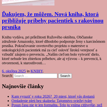
Ďakujem, že môžem. Nová kniha, ktorá
približuje príbehy pacientiek s rakovinou
prsníka
Knihu vydáva, pri príležitosti Ružového októbra, Občianske
združenie Amazonky, ktoré dlhodobo podporuje ženy s karcinómom
prsníka. Pokračovanie osvetového projektu o materstve u
onkologických pacientiek má za cieľ osloviť širokú verejnosť a
vzbudiť záujem o prevenciu. „Naším cieľom bolo vytvoriť dielo,
ktoré nebude len zbierkou príbehov, ale aj výzvou – k prevencii, k
otvorenosti, k starostlivosti…
6. októbra 2025
in
KNIHY
.
Search
Najnovšie články
Kam vyraziť v roku 2026? 20 miest, ktoré vás dostanú
Omladenie pleti bez skalpela: Tajomstvo sviežej tváre
Posun času nie je len formalita. Telo ju vníma citlivejšie, než