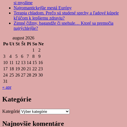
si myslíme
Najromantickejšie mestá Európy
Terapia chladom. Prečo sú studené sprchy a ľadové kúpele
kľúčom k lepšiemu zdraviu?
Zimné čižmy, bagandže či snehule… Ktoré sa premočia
najrýchlejšie?
august 2026
Po
Ut
St
Št
Pi
So
Ne
1
2
3
4
5
6
7
8
9
10
11
12
13
14
15
16
17
18
19
20
21
22
23
24
25
26
27
28
29
30
31
« apr
Kategórie
Kategórie
Najnovšie komentáre