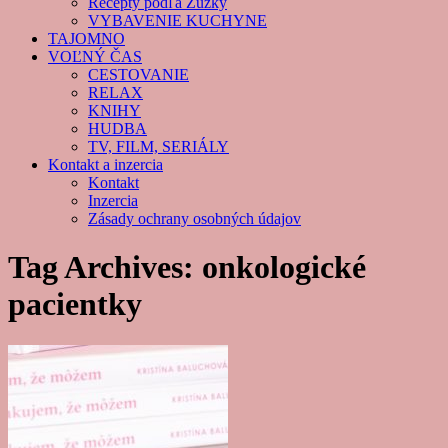
Recepty podľa Zuzky
VYBAVENIE KUCHYNE
TAJOMNO
VOĽNÝ ČAS
CESTOVANIE
RELAX
KNIHY
HUDBA
TV, FILM, SERIÁLY
Kontakt a inzercia
Kontakt
Inzercia
Zásady ochrany osobných údajov
Tag Archives:
onkologické
pacientky