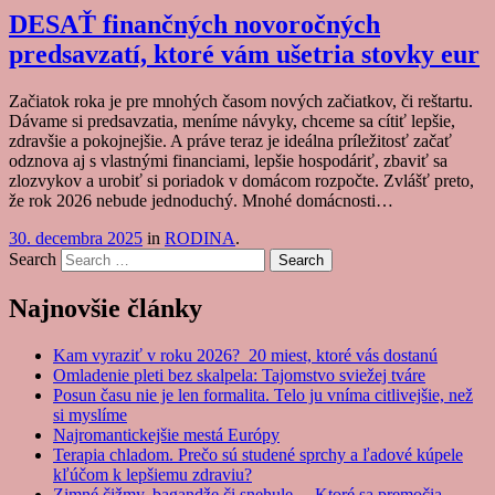
DESAŤ finančných novoročných
predsavzatí, ktoré vám ušetria stovky eur
Začiatok roka je pre mnohých časom nových začiatkov, či reštartu.
Dávame si predsavzatia, meníme návyky, chceme sa cítiť lepšie,
zdravšie a pokojnejšie. A práve teraz je ideálna príležitosť začať
odznova aj s vlastnými financiami, lepšie hospodáriť, zbaviť sa
zlozvykov a urobiť si poriadok v domácom rozpočte. Zvlášť preto,
že rok 2026 nebude jednoduchý. Mnohé domácnosti…
30. decembra 2025
in
RODINA
.
Search
Najnovšie články
Kam vyraziť v roku 2026? 20 miest, ktoré vás dostanú
Omladenie pleti bez skalpela: Tajomstvo sviežej tváre
Posun času nie je len formalita. Telo ju vníma citlivejšie, než
si myslíme
Najromantickejšie mestá Európy
Terapia chladom. Prečo sú studené sprchy a ľadové kúpele
kľúčom k lepšiemu zdraviu?
Zimné čižmy, bagandže či snehule… Ktoré sa premočia