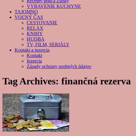
Recepty podľa Zuzky
VYBAVENIE KUCHYNE
TAJOMNO
VOĽNÝ ČAS
CESTOVANIE
RELAX
KNIHY
HUDBA
TV, FILM, SERIÁLY
Kontakt a inzercia
Kontakt
Inzercia
Zásady ochrany osobných údajov
Tag Archives:
finančná rezerva