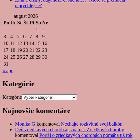
najrýchlejšie?
august 2026
Po
Ut
St
Št
Pi
So
Ne
1
2
3
4
5
6
7
8
9
10
11
12
13
14
15
16
17
18
19
20
21
22
23
24
25
26
27
28
29
30
31
« apr
Kategórie
Kategórie
Najnovšie komentáre
Monika G
komentoval
Nechajte rozkvitnú svoj balkón
Deň zriedkavých chorôb aj s nami - Zriedkavé choroby
komentoval
Portál o zriedkavých chorobách pomáha už rok